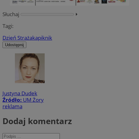
Słuchaj
⏵︎
Tagi:
Dzień Strażaka
piknik
Udostępnij
Justyna Dudek
Źródło:
UM Żory
reklama
Dodaj komentarz