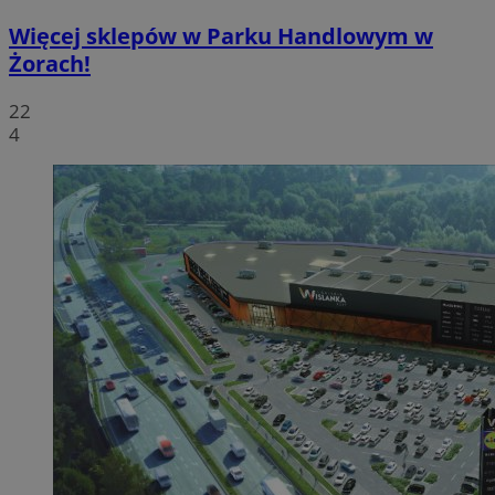
Więcej sklepów w Parku Handlowym w
Żorach!
22
4