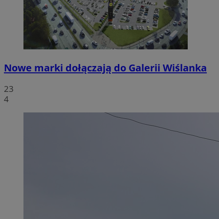
Nowe marki dołączają do Galerii Wiślanka
23
4