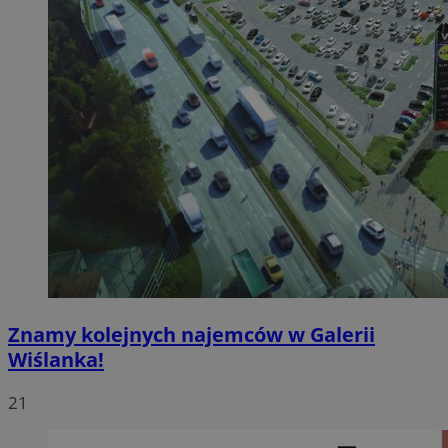
Znamy kolejnych najemców w Galerii
Wiślanka!
21