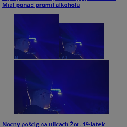
Miał ponad promil alkoholu
Nocny pościg na ulicach Żor. 19-latek