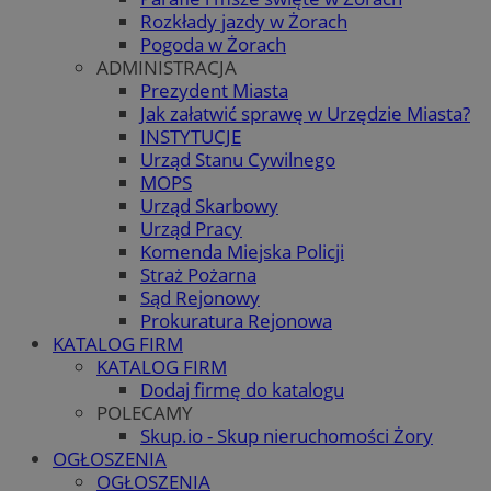
Rozkłady jazdy w Żorach
Pogoda w Żorach
ADMINISTRACJA
Prezydent Miasta
Jak załatwić sprawę w Urzędzie Miasta?
INSTYTUCJE
Urząd Stanu Cywilnego
MOPS
Urząd Skarbowy
Urząd Pracy
Komenda Miejska Policji
Straż Pożarna
Sąd Rejonowy
Prokuratura Rejonowa
KATALOG FIRM
KATALOG FIRM
Dodaj firmę do katalogu
POLECAMY
Skup.io - Skup nieruchomości Żory
OGŁOSZENIA
OGŁOSZENIA