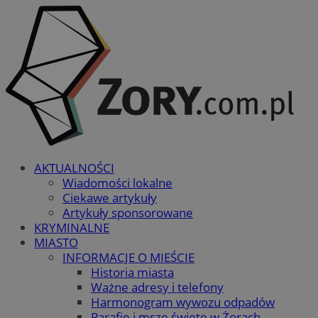
AKTUALNOŚCI
Wiadomości lokalne
Ciekawe artykuły
Artykuły sponsorowane
KRYMINALNE
MIASTO
INFORMACJE O MIEŚCIE
Historia miasta
Ważne adresy i telefony
Harmonogram wywozu odpadów
Parafie i msze święte w Żorach