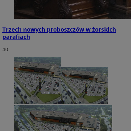
Trzech nowych proboszczów w żorskich
parafiach
40