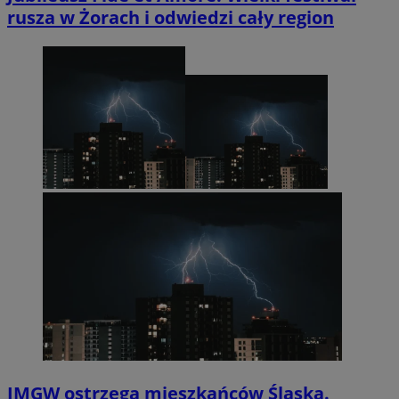
rusza w Żorach i odwiedzi cały region
IMGW ostrzega mieszkańców Śląska.