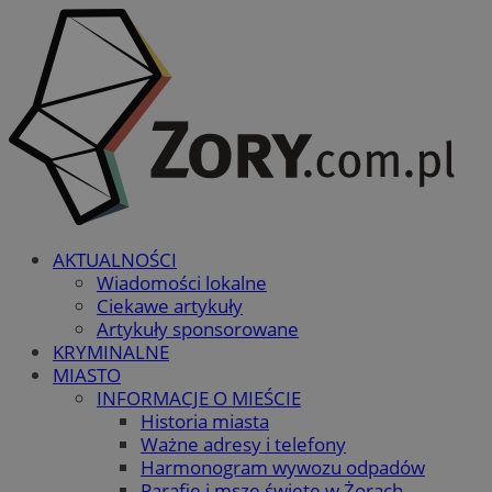
AKTUALNOŚCI
Wiadomości lokalne
Ciekawe artykuły
Artykuły sponsorowane
KRYMINALNE
MIASTO
INFORMACJE O MIEŚCIE
Historia miasta
Ważne adresy i telefony
Harmonogram wywozu odpadów
Parafie i msze święte w Żorach