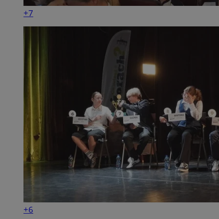
+7
+6