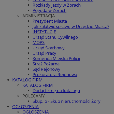
Rozkłady jazdy w Żorach
Pogoda w Żorach
ADMINISTRACJA
Prezydent Miasta
Jak załatwić sprawę w Urzędzie Miasta?
INSTYTUCJE
Urząd Stanu Cywilnego
MOPS
Urząd Skarbowy
Urząd Pracy
Komenda Miejska Policji
Straż Pożarna
Sąd Rejonowy
Prokuratura Rejonowa
KATALOG FIRM
KATALOG FIRM
Dodaj firmę do katalogu
POLECAMY
Skup.io - Skup nieruchomości Żory
OGŁOSZENIA
OGŁOSZENIA