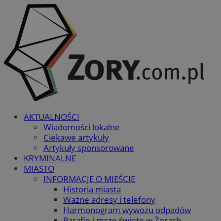
AKTUALNOŚCI
Wiadomości lokalne
Ciekawe artykuły
Artykuły sponsorowane
KRYMINALNE
MIASTO
INFORMACJE O MIEŚCIE
Historia miasta
Ważne adresy i telefony
Harmonogram wywozu odpadów
Parafie i msze święte w Żorach