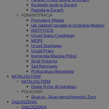
Rozkłady jazdy w Żorach
Pogoda w Żorach
ADMINISTRACJA
Prezydent Miasta
Jak załatwić sprawę w Urzędzie Miasta?
INSTYTUCJE
Urząd Stanu Cywilnego
MOPS
Urząd Skarbowy
Urząd Pracy
Komenda Miejska Policji
Straż Pożarna
Sąd Rejonowy
Prokuratura Rejonowa
KATALOG FIRM
KATALOG FIRM
Dodaj firmę do katalogu
POLECAMY
Skup.io - Skup nieruchomości Żory
OGŁOSZENIA
OGŁOSZENIA