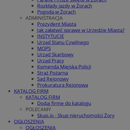
Rozkłady jazdy w Żorach
Pogoda w Żorach
ADMINISTRACJA
Prezydent Miasta
Jak załatwić sprawę w Urzędzie Miasta?
INSTYTUCJE
Urząd Stanu Cywilnego
MOPS
Urząd Skarbowy
Urząd Pracy
Komenda Miejska Policji
Straż Pożarna
Sąd Rejonowy
Prokuratura Rejonowa
KATALOG FIRM
KATALOG FIRM
Dodaj firmę do katalogu
POLECAMY
Skup.io - Skup nieruchomości Żory
OGŁOSZENIA
OGŁOSZENIA