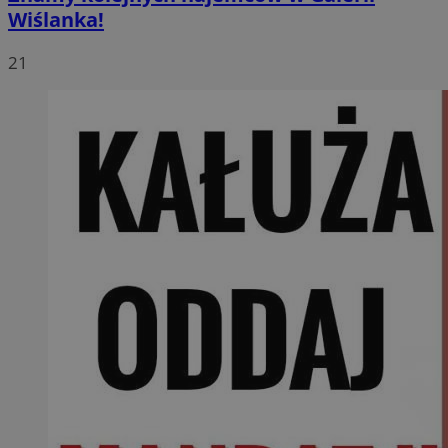
Wiślanka!
21