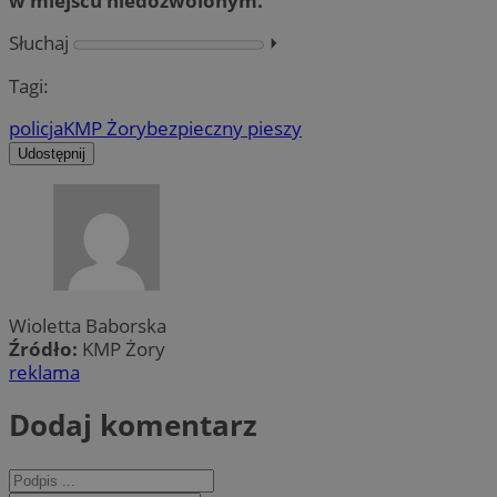
w miejscu niedozwolonym.
Słuchaj
⏵︎
Tagi:
policja
KMP Żory
bezpieczny pieszy
Udostępnij
Wioletta Baborska
Źródło:
KMP Żory
reklama
Dodaj komentarz