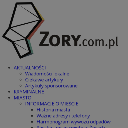
AKTUALNOŚCI
Wiadomości lokalne
Ciekawe artykuły
Artykuły sponsorowane
KRYMINALNE
MIASTO
INFORMACJE O MIEŚCIE
Historia miasta
Ważne adresy i telefony
Harmonogram wywozu odpadów
Parafie i msze święte w Żorach