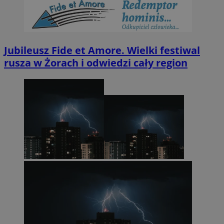
Jubileusz Fide et Amore. Wielki festiwal
rusza w Żorach i odwiedzi cały region