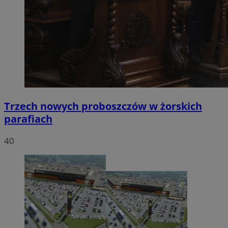
Trzech nowych proboszczów w żorskich
parafiach
40