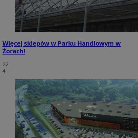
Więcej sklepów w Parku Handlowym w
Żorach!
22
4