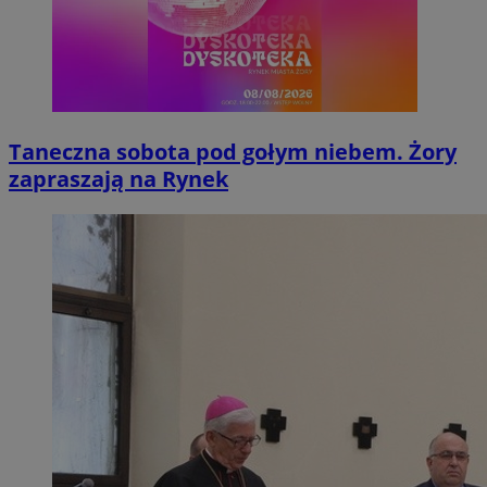
Taneczna sobota pod gołym niebem. Żory
zapraszają na Rynek