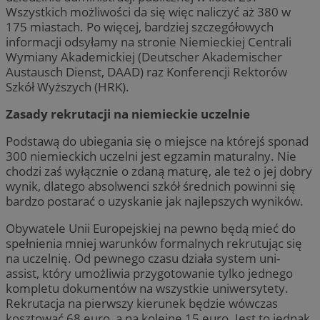
Wszystkich możliwości da się więc naliczyć aż 380 w
175 miastach. Po więcej, bardziej szczegółowych
informacji odsyłamy na stronie Niemieckiej Centrali
Wymiany Akademickiej (Deutscher Akademischer
Austausch Dienst, DAAD) raz Konferencji Rektorów
Szkół Wyższych (HRK).
Zasady rekrutacji na niemieckie uczelnie
Podstawą do ubiegania się o miejsce na którejś sponad
300 niemieckich uczelni jest egzamin maturalny. Nie
chodzi zaś wyłącznie o zdaną maturę, ale też o jej dobry
wynik, dlatego absolwenci szkół średnich powinni się
bardzo postarać o uzyskanie jak najlepszych wyników.
Obywatele Unii Europejskiej na pewno będą mieć do
spełnienia mniej warunków formalnych rekrutując się
na uczelnię. Od pewnego czasu działa system uni-
assist, który umożliwia przygotowanie tylko jednego
kompletu dokumentów na wszystkie uniwersytety.
Rekrutacja na pierwszy kierunek będzie wówczas
kosztować 68 euro, a na kolejne 15 euro. Jest to jednak