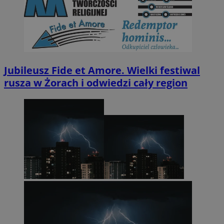
Jubileusz Fide et Amore. Wielki festiwal
rusza w Żorach i odwiedzi cały region