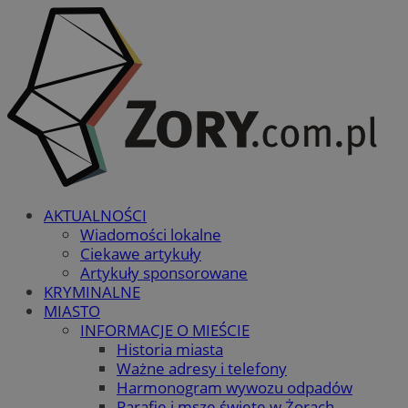
AKTUALNOŚCI
Wiadomości lokalne
Ciekawe artykuły
Artykuły sponsorowane
KRYMINALNE
MIASTO
INFORMACJE O MIEŚCIE
Historia miasta
Ważne adresy i telefony
Harmonogram wywozu odpadów
Parafie i msze święte w Żorach