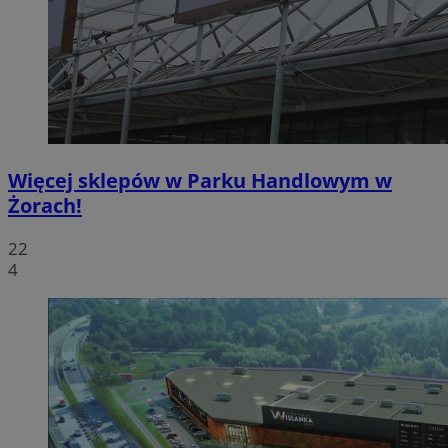
Więcej sklepów w Parku Handlowym w
Żorach!
22
4