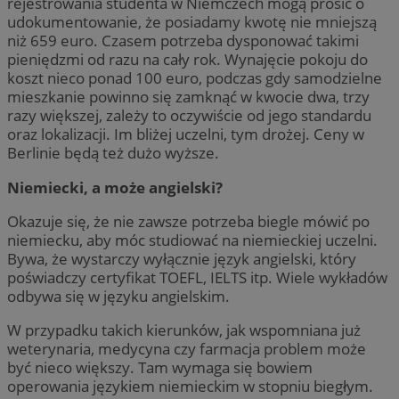
rejestrowania studenta w Niemczech mogą prosić o
udokumentowanie, że posiadamy kwotę nie mniejszą
niż 659 euro. Czasem potrzeba dysponować takimi
pieniędzmi od razu na cały rok. Wynajęcie pokoju do
koszt nieco ponad 100 euro, podczas gdy samodzielne
mieszkanie powinno się zamknąć w kwocie dwa, trzy
razy większej, zależy to oczywiście od jego standardu
oraz lokalizacji. Im bliżej uczelni, tym drożej. Ceny w
Berlinie będą też dużo wyższe.
Niemiecki, a może angielski?
Okazuje się, że nie zawsze potrzeba biegle mówić po
niemiecku, aby móc studiować na niemieckiej uczelni.
Bywa, że wystarczy wyłącznie język angielski, który
poświadczy certyfikat TOEFL, IELTS itp. Wiele wykładów
odbywa się w języku angielskim.
W przypadku takich kierunków, jak wspomniana już
weterynaria, medycyna czy farmacja problem może
być nieco większy. Tam wymaga się bowiem
operowania językiem niemieckim w stopniu biegłym.