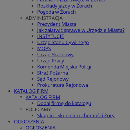
Rozkłady jazdy w Żorach
Pogoda w Żorach
ADMINISTRACJA
Prezydent Miasta
Jak załatwić sprawę w Urzędzie Miasta?
INSTYTUCJE
Urząd Stanu Cywilnego
MOPS
Urząd Skarbowy
Urząd Pracy
Komenda Miejska Policji
Straż Pożarna
Sąd Rejonowy
Prokuratura Rejonowa
KATALOG FIRM
KATALOG FIRM
Dodaj firmę do katalogu
POLECAMY
Skup.io - Skup nieruchomości Żory
OGŁOSZENIA
OGŁOSZENIA