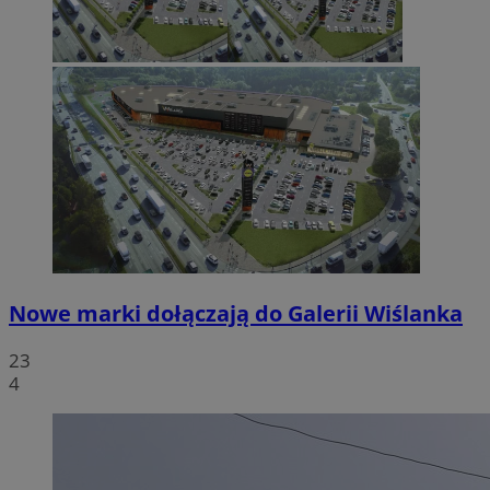
Nowe marki dołączają do Galerii Wiślanka
23
4