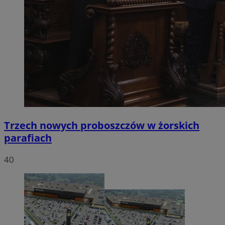
Trzech nowych proboszczów w żorskich
parafiach
40