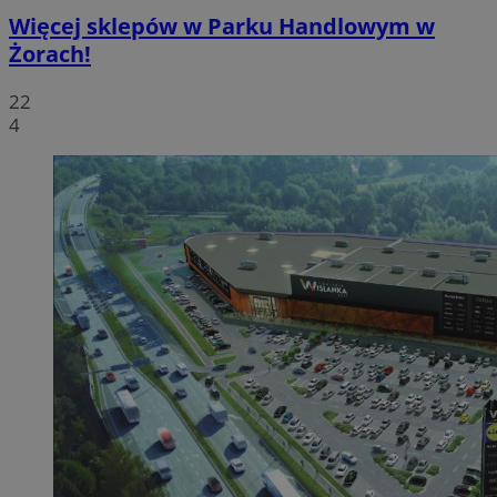
Więcej sklepów w Parku Handlowym w
Żorach!
22
4