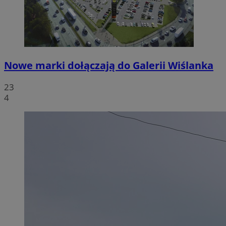
Nowe marki dołączają do Galerii Wiślanka
23
4