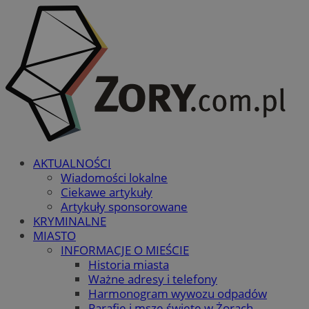
AKTUALNOŚCI
Wiadomości lokalne
Ciekawe artykuły
Artykuły sponsorowane
KRYMINALNE
MIASTO
INFORMACJE O MIEŚCIE
Historia miasta
Ważne adresy i telefony
Harmonogram wywozu odpadów
Parafie i msze święte w Żorach