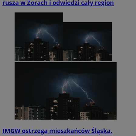
rusza w Żorach i odwiedzi cały region
IMGW ostrzega mieszkańców Śląska.