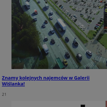
Znamy kolejnych najemców w Galerii
Wiślanka!
21