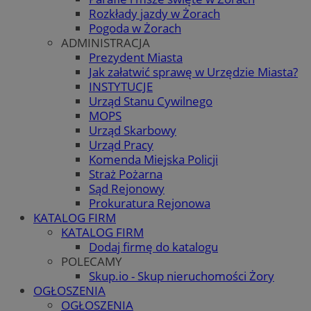
Rozkłady jazdy w Żorach
Pogoda w Żorach
ADMINISTRACJA
Prezydent Miasta
Jak załatwić sprawę w Urzędzie Miasta?
INSTYTUCJE
Urząd Stanu Cywilnego
MOPS
Urząd Skarbowy
Urząd Pracy
Komenda Miejska Policji
Straż Pożarna
Sąd Rejonowy
Prokuratura Rejonowa
KATALOG FIRM
KATALOG FIRM
Dodaj firmę do katalogu
POLECAMY
Skup.io - Skup nieruchomości Żory
OGŁOSZENIA
OGŁOSZENIA