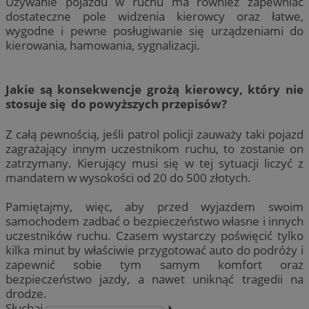
Używanie pojazdu w ruchu ma również zapewniać
dostateczne pole widzenia kierowcy oraz łatwe,
wygodne i pewne posługiwanie się urządzeniami do
kierowania, hamowania, sygnalizacji.
Jakie są konsekwencje grożą kierowcy, który nie
stosuje się do powyższych przepisów?
Z całą pewnością, jeśli patrol policji zauważy taki pojazd
zagrażający innym uczestnikom ruchu, to zostanie on
zatrzymany. Kierujący musi się w tej sytuacji liczyć z
mandatem w wysokości od 20 do 500 złotych.
Pamiętajmy, więc, aby przed wyjazdem swoim
samochodem zadbać o bezpieczeństwo własne i innych
uczestników ruchu. Czasem wystarczy poświęcić tylko
kilka minut by właściwie przygotować auto do podróży i
zapewnić sobie tym samym komfort oraz
bezpieczeństwo jazdy, a nawet uniknąć tragedii na
drodze.
Słuchaj
⏵︎