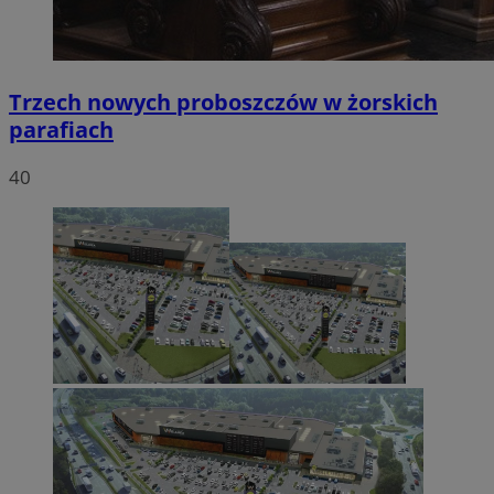
Trzech nowych proboszczów w żorskich
parafiach
40