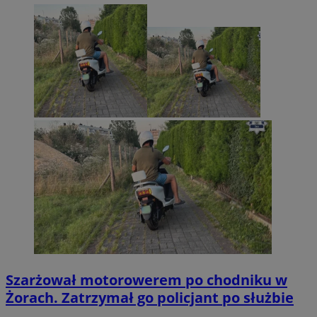
Szarżował motorowerem po chodniku w
Żorach. Zatrzymał go policjant po służbie