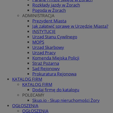
Rozkłady jazdy w Żorach
Pogoda w Żorach
ADMINISTRACJA
Prezydent Miasta
Jak załatwić sprawę w Urzędzie Miasta?
INSTYTUCJE
Urząd Stanu Cywilnego
MOPS
Urząd Skarbowy
Urząd Pracy
Komenda Miejska Policji
Straż Pożarna
Sąd Rejonowy
Prokuratura Rejonowa
KATALOG FIRM
KATALOG FIRM
Dodaj firmę do katalogu
POLECAMY
Skup.io - Skup nieruchomości Żory
OGŁOSZENIA
OGŁOSZENIA