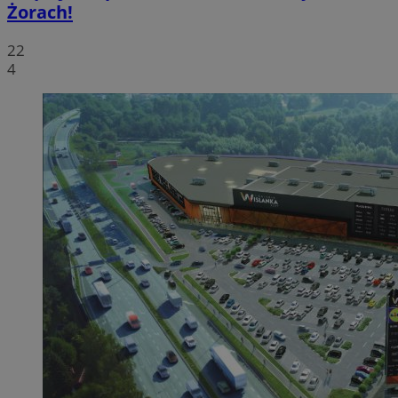
Żorach!
22
4