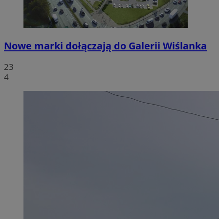
Nowe marki dołączają do Galerii Wiślanka
23
4