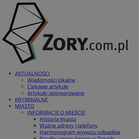
AKTUALNOŚCI
Wiadomości lokalne
Ciekawe artykuły
Artykuły sponsorowane
KRYMINALNE
MIASTO
INFORMACJE O MIEŚCIE
Historia miasta
Ważne adresy i telefony
Harmonogram wywozu odpadów
Parafie i msze święte w Żorach