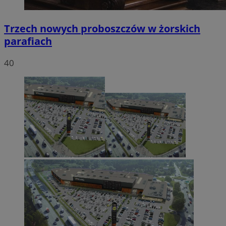
Trzech nowych proboszczów w żorskich
parafiach
40