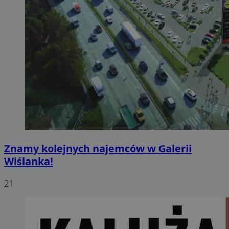
Znamy kolejnych najemców w Galerii
Wiślanka!
21