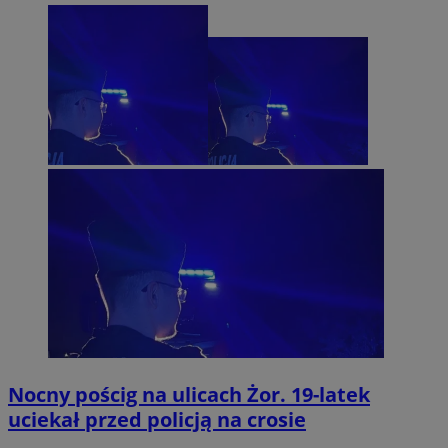
Nocny pościg na ulicach Żor. 19-latek
uciekał przed policją na crosie