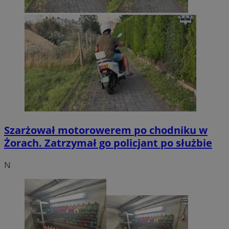
Szarżował motorowerem po chodniku w
Żorach. Zatrzymał go policjant po służbie
N