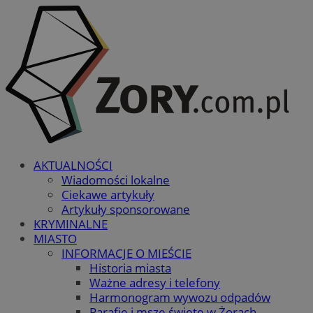
AKTUALNOŚCI
Wiadomości lokalne
Ciekawe artykuły
Artykuły sponsorowane
KRYMINALNE
MIASTO
INFORMACJE O MIEŚCIE
Historia miasta
Ważne adresy i telefony
Harmonogram wywozu odpadów
Parafie i msze święte w Żorach