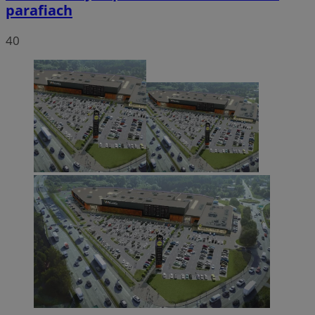
parafiach
40