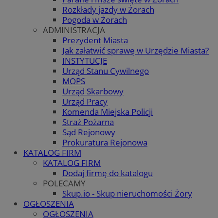
Rozkłady jazdy w Żorach
Pogoda w Żorach
ADMINISTRACJA
Prezydent Miasta
Jak załatwić sprawę w Urzędzie Miasta?
INSTYTUCJE
Urząd Stanu Cywilnego
MOPS
Urząd Skarbowy
Urząd Pracy
Komenda Miejska Policji
Straż Pożarna
Sąd Rejonowy
Prokuratura Rejonowa
KATALOG FIRM
KATALOG FIRM
Dodaj firmę do katalogu
POLECAMY
Skup.io - Skup nieruchomości Żory
OGŁOSZENIA
OGŁOSZENIA