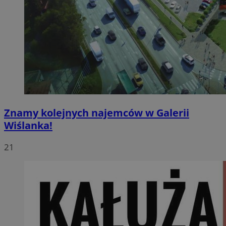
Znamy kolejnych najemców w Galerii
Wiślanka!
21