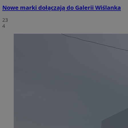
Nowe marki dołączają do Galerii Wiślanka
23
4