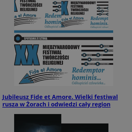
Jubileusz Fide et Amore. Wielki festiwal
rusza w Żorach i odwiedzi cały region