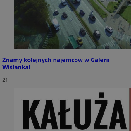
Znamy kolejnych najemców w Galerii
Wiślanka!
21