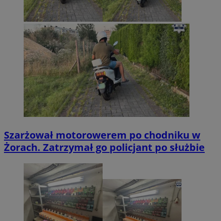
Szarżował motorowerem po chodniku w
Żorach. Zatrzymał go policjant po służbie