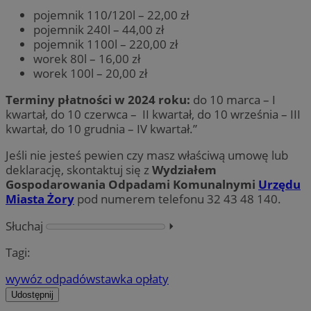
pojemnik 110/120l – 22,00 zł
pojemnik 240l – 44,00 zł
pojemnik 1100l – 220,00 zł
worek 80l – 16,00 zł
worek 100l – 20,00 zł
Terminy płatności w 2024 roku:
do 10 marca – I
kwartał, do 10 czerwca – II kwartał, do 10 września – III
kwartał, do 10 grudnia – IV kwartał.”
Jeśli nie jesteś pewien czy masz właściwą umowę lub
deklarację, skontaktuj się z
Wydziałem
Gospodarowania Odpadami Komunalnymi
Urzędu
Miasta Żory
pod numerem telefonu 32 43 48 140.
Słuchaj
⏵︎
Tagi:
wywóz odpadów
stawka opłaty
Udostępnij