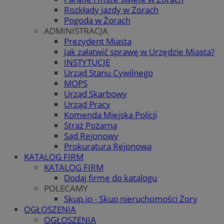
Rozkłady jazdy w Żorach
Pogoda w Żorach
ADMINISTRACJA
Prezydent Miasta
Jak załatwić sprawę w Urzędzie Miasta?
INSTYTUCJE
Urząd Stanu Cywilnego
MOPS
Urząd Skarbowy
Urząd Pracy
Komenda Miejska Policji
Straż Pożarna
Sąd Rejonowy
Prokuratura Rejonowa
KATALOG FIRM
KATALOG FIRM
Dodaj firmę do katalogu
POLECAMY
Skup.io - Skup nieruchomości Żory
OGŁOSZENIA
OGŁOSZENIA