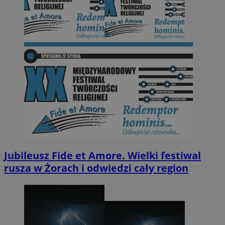
Jubileusz Fide et Amore. Wielki festiwal
rusza w Żorach i odwiedzi cały region