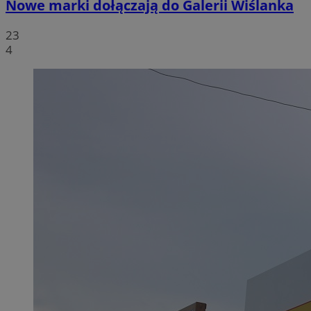
Nowe marki dołączają do Galerii Wiślanka
23
4