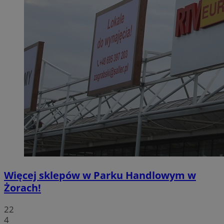
Więcej sklepów w Parku Handlowym w
Żorach!
22
4