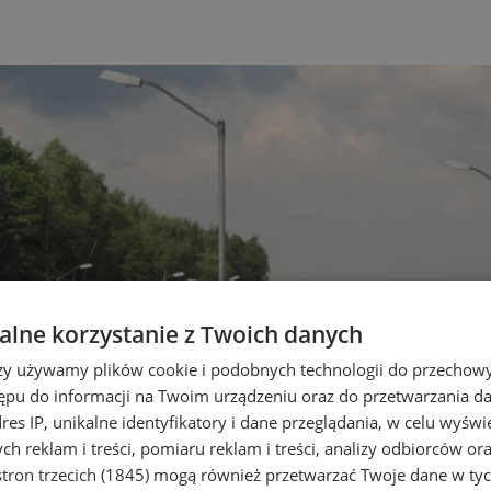
lne korzystanie z Twoich danych
rzy używamy plików cookie i podobnych technologii do przechow
ępu do informacji na Twoim urządzeniu oraz do przetwarzania 
dres IP, unikalne identyfikatory i dane przeglądania, w celu wyświ
h reklam i treści, pomiaru reklam i treści, analizy odbiorców or
tron trzecich (1845)
mogą również przetwarzać Twoje dane w tych