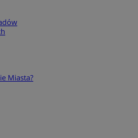
adów
ch
ie Miasta?