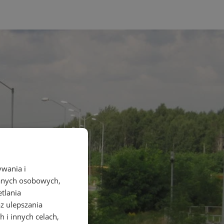
ywania i
danych osobowych,
etlania
az ulepszania
 i innych celach,