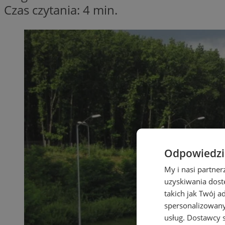
Czas czytania: 4 min.
Odpowiedzia
My i nasi partne
uzyskiwania dost
takich jak Twój a
spersonalizowanyc
usług.
Dostawcy s