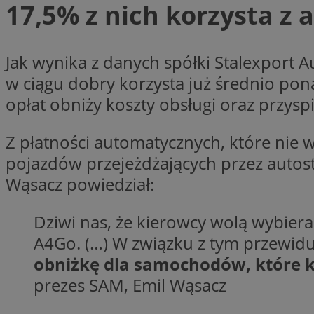
17,5% z nich korzysta z
li_gc
Jak wynika z danych spółki Stalexport
w ciągu dobry korzysta już średnio pon
CookieScriptConse
opłat obniży koszty obsługi oraz przys
Z płatności automatycznych, które nie
pojazdów przejeżdżających przez autost
Nazwa
Wąsacz powiedział:
Nazwa
Nazwa
gid_CAESEEbgrCsX
_ga_L2744325BY
Dziwi nas, że kierowcy wolą wybierać
__mguid_
tt_viewer
A4Go. (…) W związku z tym przewi
_ga
obniżkę dla samochodów, które 
DSID
prezes SAM, Emil Wąsacz
ADKUID