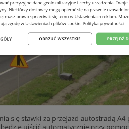
wać precyzyjne dane geolokalizacyjne i cechy urządzenia. Twoje
tryny. Niektórzy dostawcy mogą opierać się na prawnie uzasadnio
ie; masz prawo sprzeciwić się temu w
Ustawieniach reklam
. Może
woją zgodę w
Ustawieniach plików cookie
.
Polityka prywatności
EGÓŁY
ODRZUĆ WSZYSTKIE
PRZEJDŹ 
Wydajność
Targetowanie
Funkcjonalność
Ni
ezbędne
Wydajność
Targetowanie
Funkcjonalność
Niesklasyfikow
ie umożliwiają korzystanie z podstawowych funkcji strony internetowej, takich jak log
Bez niezbędnych plików cookie nie można prawidłowo korzystać ze strony internetowe
ą się stawki za przejazd autostradą A
Okres
Provider
/
Domena
Opis
będzie uiścić automatycznie przy pomocy
przechowywania