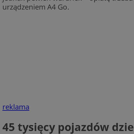
urządzeniem A4 Go.
SessID
QeSessID
MvSessID
__cf_bm
suid
INGRESSCOOKIE
euds
reklama
VISITOR_PRIVACY_
45 tysięcy pojazdów dzie