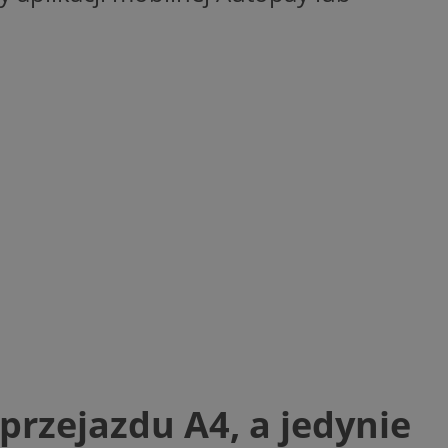
entyfikator sesji.
entyfikator sesji.
entyfikator sesji.
niania ludzi i
trony internetowej,
e ważnych raportów
ryny internetowej.
 identyfikatora
erów obsługuje
ekście
lu optymalizacji
 do przechowywania
niu do usług
e, czy użytkownik
enia lub reklamy.
nformacje o zgodzie
ncjach dotyczących
ia z witryny.
przejazdu A4, a jedynie
olityki prywatności
ich przestrzeganie
temu użytkownik nie