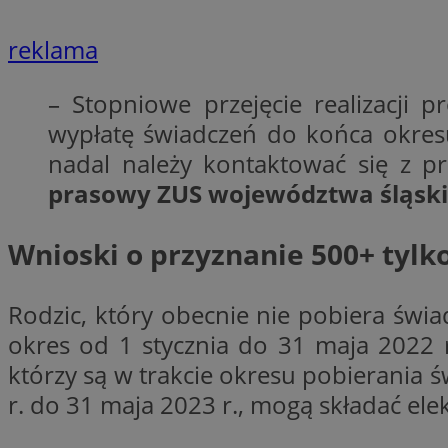
reklama
li_gc
– Stopniowe przejęcie realizacji
wypłatę świadczeń do końca okresu
CookieScriptConse
nadal należy kontaktować się z p
prasowy ZUS województwa śląsk
Wnioski o przyznanie 500+ tylk
Nazwa
Nazwa
Nazwa
gid_CAESEEbgrCsX
_ga_L2744325BY
Rodzic, który obecnie nie pobiera świ
__mguid_
tt_viewer
okres od 1 stycznia do 31 maja 2022 r
_ga
którzy są w trakcie okresu pobierania 
DSID
r. do 31 maja 2023 r., mogą składać ele
ADKUID