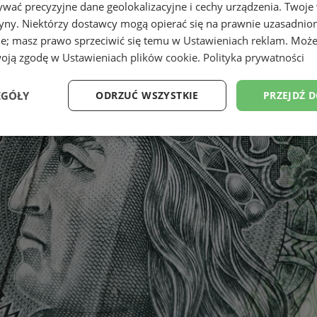
wać precyzyjne dane geolokalizacyjne i cechy urządzenia. Twoje
tryny. Niektórzy dostawcy mogą opierać się na prawnie uzasadnio
ie; masz prawo sprzeciwić się temu w
Ustawieniach reklam
. Może
woją zgodę w
Ustawieniach plików cookie
.
Polityka prywatności
EGÓŁY
ODRZUĆ WSZYSTKIE
PRZEJDŹ 
Wydajność
Targetowanie
Funkcjonalność
Ni
ezbędne
Wydajność
Targetowanie
Funkcjonalność
Niesklasyfikow
ie umożliwiają korzystanie z podstawowych funkcji strony internetowej, takich jak log
Bez niezbędnych plików cookie nie można prawidłowo korzystać ze strony internetowe
Okres
Provider
/
Domena
Opis
przechowywania