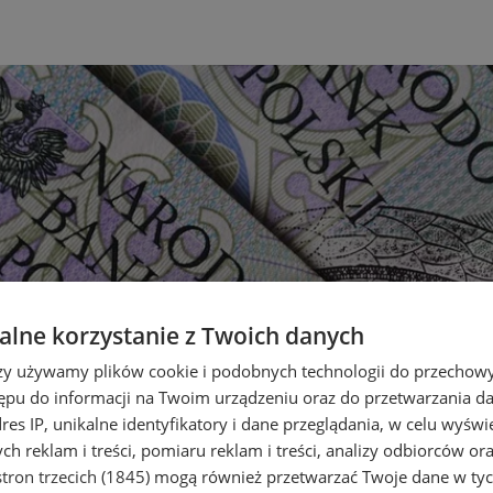
lne korzystanie z Twoich danych
rzy używamy plików cookie i podobnych technologii do przechow
ępu do informacji na Twoim urządzeniu oraz do przetwarzania 
dres IP, unikalne identyfikatory i dane przeglądania, w celu wyświ
h reklam i treści, pomiaru reklam i treści, analizy odbiorców or
tron trzecich (1845)
mogą również przetwarzać Twoje dane w tych