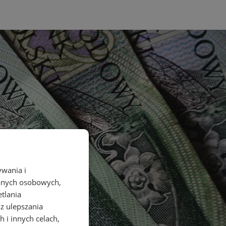
ywania i
danych osobowych,
etlania
az ulepszania
 i innych celach,