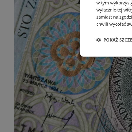
w tym wykorzysty
wyłącznie tej wi
zamiast na zgodz
chwili wycofać s
POKAŻ SZCZ
Niezbędne
Ni
Niezbędne pliki cook
zarządzanie kontem. 
Nazwa