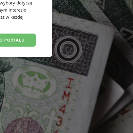
 wybory dotyczą
nym interesie
sz w każdej
DO PORTALU
esklasyfikowane
ane
owanie użytkownika i
j.