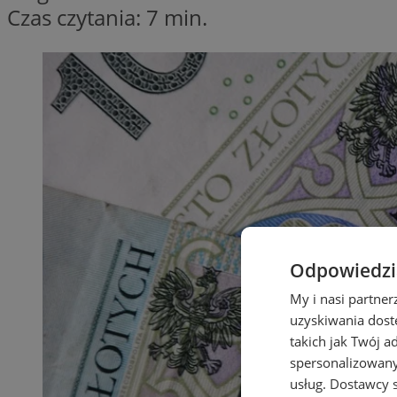
Czas czytania: 7 min.
Odpowiedzia
My i nasi partne
uzyskiwania dost
takich jak Twój a
spersonalizowanyc
usług.
Dostawcy s