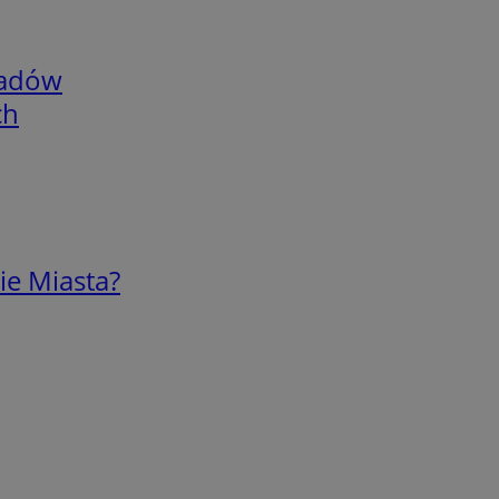
adów
ch
ie Miasta?