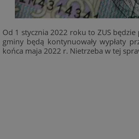
SessID
QeSessID
MvSessID
Od 1 stycznia 2022 roku to ZUS będzie 
__cf_bm
gminy będą kontynuowały wypłaty przy
końca maja 2022 r. Nietrzeba w tej sp
suid
INGRESSCOOKIE
euds
VISITOR_PRIVACY_