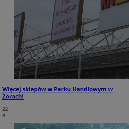
Więcej sklepów w Parku Handlowym w
Żorach!
22
4