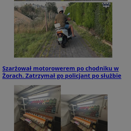
Szarżował motorowerem po chodniku w
Żorach. Zatrzymał go policjant po służbie