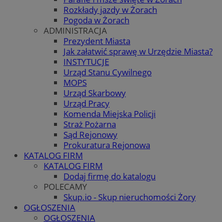
Rozkłady jazdy w Żorach
Pogoda w Żorach
ADMINISTRACJA
Prezydent Miasta
Jak załatwić sprawę w Urzędzie Miasta?
INSTYTUCJE
Urząd Stanu Cywilnego
MOPS
Urząd Skarbowy
Urząd Pracy
Komenda Miejska Policji
Straż Pożarna
Sąd Rejonowy
Prokuratura Rejonowa
KATALOG FIRM
KATALOG FIRM
Dodaj firmę do katalogu
POLECAMY
Skup.io - Skup nieruchomości Żory
OGŁOSZENIA
OGŁOSZENIA