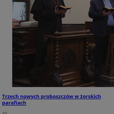
Trzech nowych proboszczów w żorskich
parafiach
40