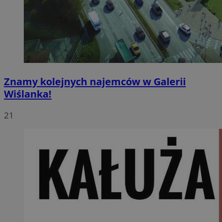
Znamy kolejnych najemców w Galerii
Wiślanka!
21