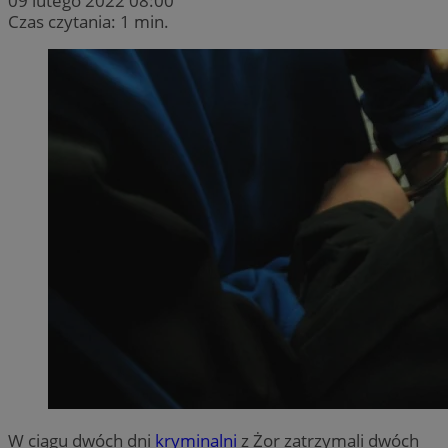
09 lutego 2022 08:00
Czas czytania: 1 min.
W ciągu dwóch dni
kryminalni
z Żor zatrzymali dwóch