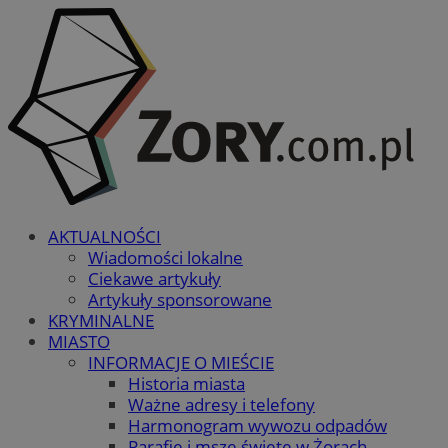
AKTUALNOŚCI
Wiadomości lokalne
Ciekawe artykuły
Artykuły sponsorowane
KRYMINALNE
MIASTO
INFORMACJE O MIEŚCIE
Historia miasta
Ważne adresy i telefony
Harmonogram wywozu odpadów
Parafie i msze święte w Żorach