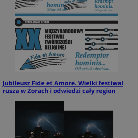
Jubileusz Fide et Amore. Wielki festiwal
rusza w Żorach i odwiedzi cały region