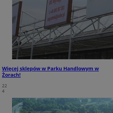
Więcej sklepów w Parku Handlowym w
Żorach!
22
4