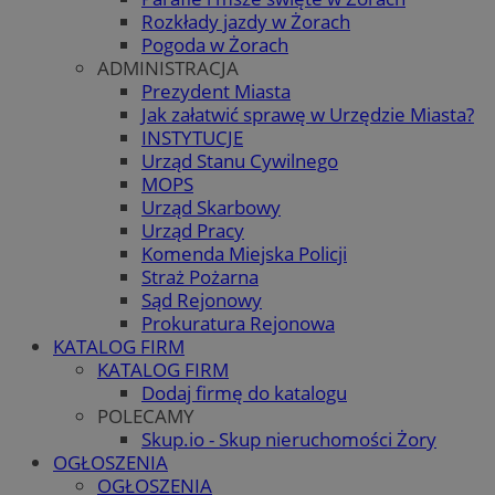
Rozkłady jazdy w Żorach
Pogoda w Żorach
ADMINISTRACJA
Prezydent Miasta
Jak załatwić sprawę w Urzędzie Miasta?
INSTYTUCJE
Urząd Stanu Cywilnego
MOPS
Urząd Skarbowy
Urząd Pracy
Komenda Miejska Policji
Straż Pożarna
Sąd Rejonowy
Prokuratura Rejonowa
KATALOG FIRM
KATALOG FIRM
Dodaj firmę do katalogu
POLECAMY
Skup.io - Skup nieruchomości Żory
OGŁOSZENIA
OGŁOSZENIA