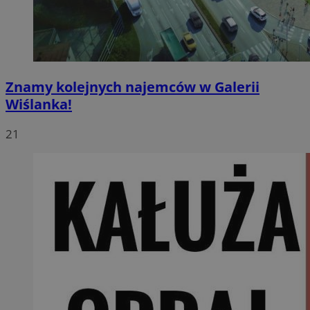
Znamy kolejnych najemców w Galerii
Wiślanka!
21