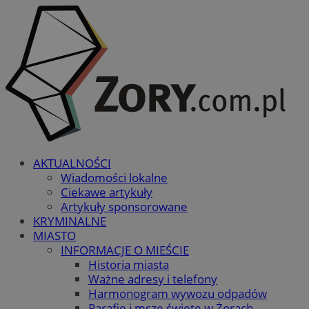
AKTUALNOŚCI
Wiadomości lokalne
Ciekawe artykuły
Artykuły sponsorowane
KRYMINALNE
MIASTO
INFORMACJE O MIEŚCIE
Historia miasta
Ważne adresy i telefony
Harmonogram wywozu odpadów
Parafie i msze święte w Żorach