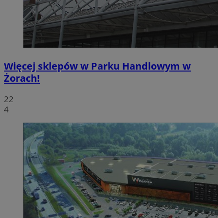
Więcej sklepów w Parku Handlowym w
Żorach!
22
4