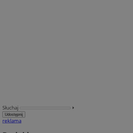
Słuchaj
⏵︎
Udostępnij
reklama