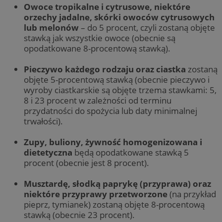
Owoce tropikalne i cytrusowe, niektóre
orzechy jadalne, skórki owoców cytrusowych
lub melonów
– do 5 procent, czyli zostaną objęte
stawką jak wszystkie owoce (obecnie są
opodatkowane 8-procentową stawką).
Pieczywo każdego rodzaju oraz ciastka
zostaną
objęte 5-procentową stawką (obecnie pieczywo i
wyroby ciastkarskie są objęte trzema stawkami: 5,
8 i 23 procent w zależności od terminu
przydatności do spożycia lub daty minimalnej
trwałości).
Zupy, buliony, żywność homogenizowana i
dietetyczna
będą opodatkowane stawką 5
procent (obecnie jest 8 procent).
Musztardę, słodką paprykę (przyprawa) oraz
niektóre przyprawy przetworzone
(na przykład
pieprz, tymianek) zostaną objęte 8-procentową
stawką (obecnie 23 procent).