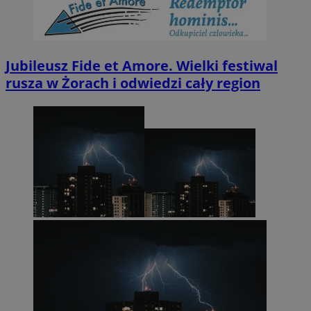
Jubileusz Fide et Amore. Wielki festiwal
rusza w Żorach i odwiedzi cały region