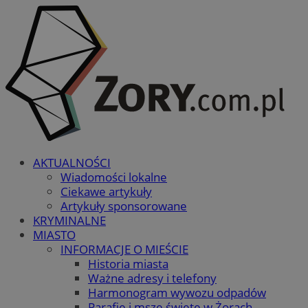
AKTUALNOŚCI
Wiadomości lokalne
Ciekawe artykuły
Artykuły sponsorowane
KRYMINALNE
MIASTO
INFORMACJE O MIEŚCIE
Historia miasta
Ważne adresy i telefony
Harmonogram wywozu odpadów
Parafie i msze święte w Żorach