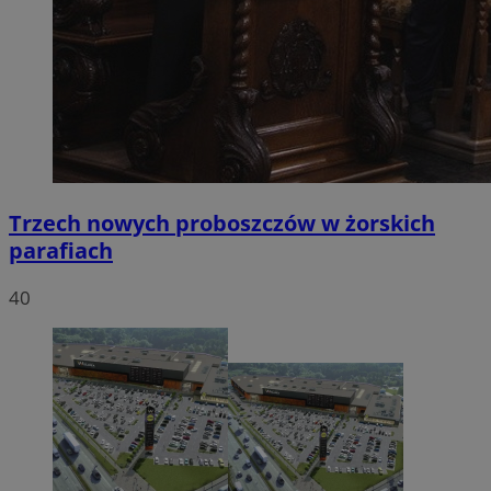
Trzech nowych proboszczów w żorskich
parafiach
40