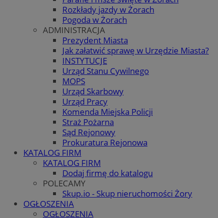
Rozkłady jazdy w Żorach
Pogoda w Żorach
ADMINISTRACJA
Prezydent Miasta
Jak załatwić sprawę w Urzędzie Miasta?
INSTYTUCJE
Urząd Stanu Cywilnego
MOPS
Urząd Skarbowy
Urząd Pracy
Komenda Miejska Policji
Straż Pożarna
Sąd Rejonowy
Prokuratura Rejonowa
KATALOG FIRM
KATALOG FIRM
Dodaj firmę do katalogu
POLECAMY
Skup.io - Skup nieruchomości Żory
OGŁOSZENIA
OGŁOSZENIA