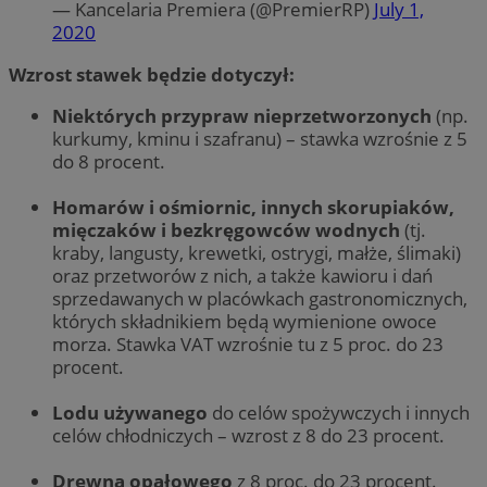
— Kancelaria Premiera (@PremierRP)
July 1,
2020
Wzrost stawek będzie dotyczył:
Niektórych przypraw nieprzetworzonych
(np.
kurkumy, kminu i szafranu) – stawka wzrośnie z 5
do 8 procent.
Homarów i ośmiornic, innych skorupiaków,
mięczaków i bezkręgowców wodnych
(tj.
kraby, langusty, krewetki, ostrygi, małże, ślimaki)
oraz przetworów z nich, a także kawioru i dań
sprzedawanych w placówkach gastronomicznych,
których składnikiem będą wymienione owoce
morza. Stawka VAT wzrośnie tu z 5 proc. do 23
procent.
Lodu używanego
do celów spożywczych i innych
celów chłodniczych – wzrost z 8 do 23 procent.
Drewna opałowego
z 8 proc. do 23 procent.