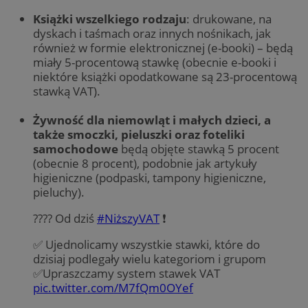
Książki wszelkiego rodzaju
: drukowane, na
dyskach i taśmach oraz innych nośnikach, jak
również w formie elektronicznej (e-booki) – będą
miały 5-procentową stawkę (obecnie e-booki i
niektóre książki opodatkowane są 23-procentową
stawką VAT).
Żywność dla niemowląt i małych dzieci, a
także smoczki, pieluszki oraz foteliki
samochodowe
będą objęte stawką 5 procent
(obecnie 8 procent), podobnie jak artykuły
higieniczne (podpaski, tampony higieniczne,
pieluchy).
???? Od dziś
#NiższyVAT
❗️
✅ Ujednolicamy wszystkie stawki, które do
dzisiaj podlegały wielu kategoriom i grupom
✅Upraszczamy system stawek VAT
pic.twitter.com/M7fQm0OYef