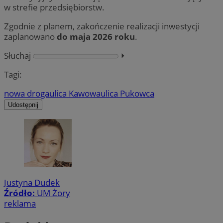
w strefie przedsiębiorstw.
Zgodnie z planem, zakończenie realizacji inwestycji
zaplanowano
do maja 2026 roku
.
Słuchaj
⏵︎
Tagi:
nowa droga
ulica Kawowa
ulica Pukowca
Udostępnij
Justyna Dudek
Źródło:
UM Żory
reklama