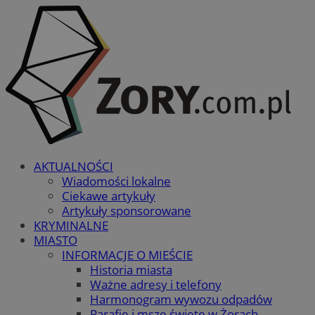
AKTUALNOŚCI
Wiadomości lokalne
Ciekawe artykuły
Artykuły sponsorowane
KRYMINALNE
MIASTO
INFORMACJE O MIEŚCIE
Historia miasta
Ważne adresy i telefony
Harmonogram wywozu odpadów
Parafie i msze święte w Żorach