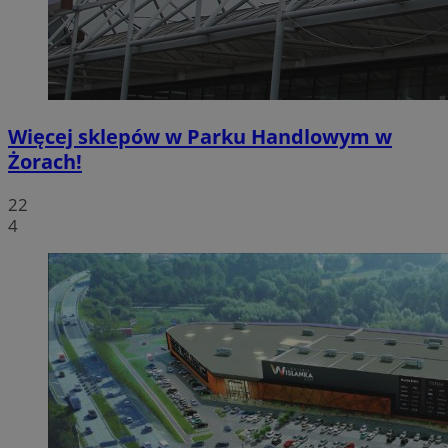
Więcej sklepów w Parku Handlowym w
Żorach!
22
4