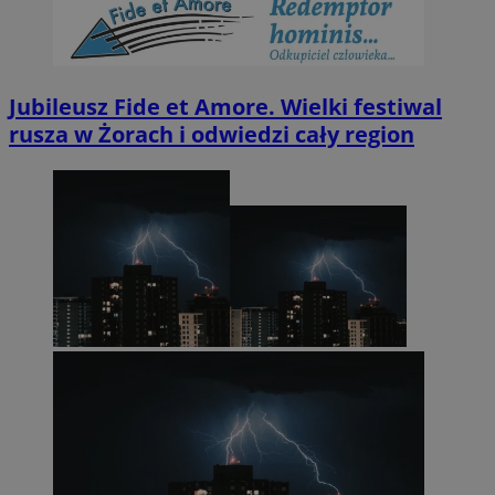
Jubileusz Fide et Amore. Wielki festiwal
rusza w Żorach i odwiedzi cały region