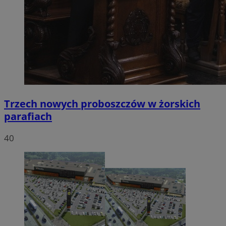
Trzech nowych proboszczów w żorskich
parafiach
40