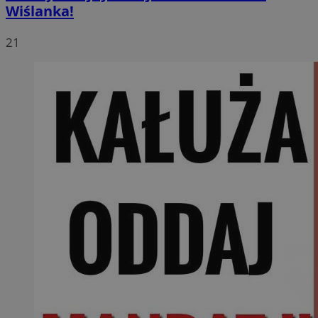
Wiślanka!
21