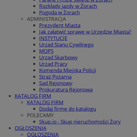
Rozkłady jazdy w Żorach
Pogoda w Żorach
ADMINISTRACJA
Prezydent Miasta
Jak załatwić sprawę w Urzędzie Miasta?
INSTYTUCJE
Urząd Stanu Cywilnego
MOPS
Urząd Skarbowy
Urząd Pracy
Komenda Miejska Policji
Straż Pożarna
Sąd Rejonowy
Prokuratura Rejonowa
KATALOG FIRM
KATALOG FIRM
Dodaj firmę do katalogu
POLECAMY
Skup.io - Skup nieruchomości Żory
OGŁOSZENIA
OGŁOSZENIA