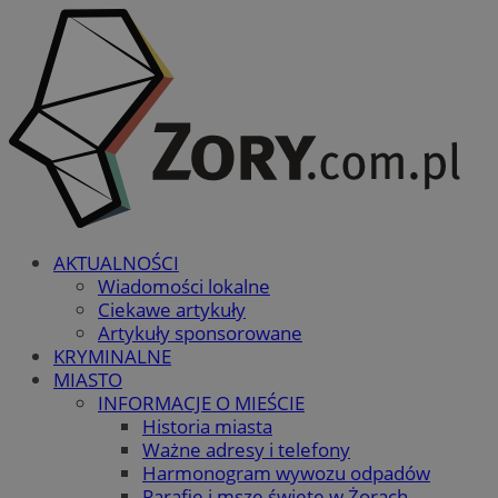
AKTUALNOŚCI
Wiadomości lokalne
Ciekawe artykuły
Artykuły sponsorowane
KRYMINALNE
MIASTO
INFORMACJE O MIEŚCIE
Historia miasta
Ważne adresy i telefony
Harmonogram wywozu odpadów
Parafie i msze święte w Żorach