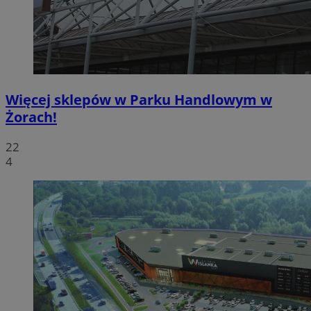
Więcej sklepów w Parku Handlowym w
Żorach!
22
4