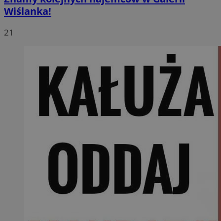
Wiślanka!
21