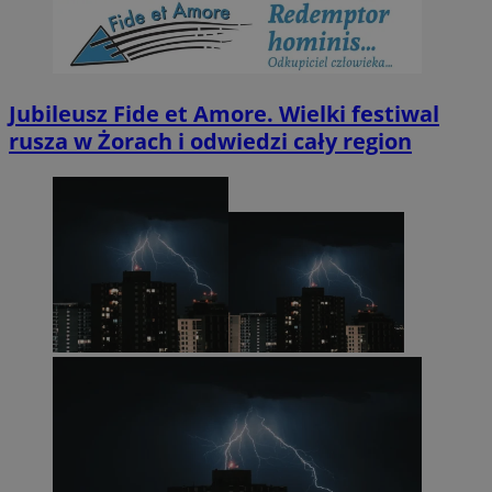
Jubileusz Fide et Amore. Wielki festiwal
rusza w Żorach i odwiedzi cały region