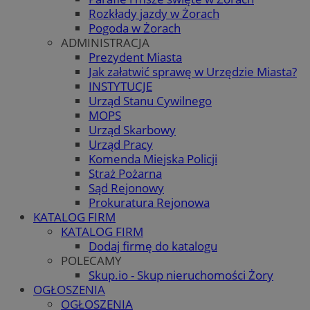
Rozkłady jazdy w Żorach
Pogoda w Żorach
ADMINISTRACJA
Prezydent Miasta
Jak załatwić sprawę w Urzędzie Miasta?
INSTYTUCJE
Urząd Stanu Cywilnego
MOPS
Urząd Skarbowy
Urząd Pracy
Komenda Miejska Policji
Straż Pożarna
Sąd Rejonowy
Prokuratura Rejonowa
KATALOG FIRM
KATALOG FIRM
Dodaj firmę do katalogu
POLECAMY
Skup.io - Skup nieruchomości Żory
OGŁOSZENIA
OGŁOSZENIA