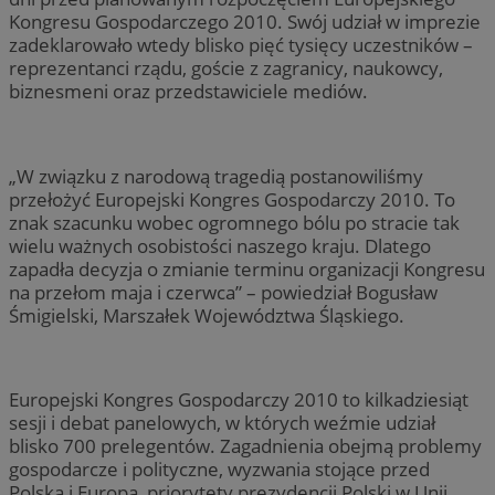
Kongresu Gospodarczego 2010. Swój udział w imprezie
zadeklarowało wtedy blisko pięć tysięcy uczestników –
reprezentanci rządu, goście z zagranicy, naukowcy,
biznesmeni oraz przedstawiciele mediów.
„W związku z narodową tragedią postanowiliśmy
przełożyć Europejski Kongres Gospodarczy 2010. To
znak szacunku wobec ogromnego bólu po stracie tak
wielu ważnych osobistości naszego kraju. Dlatego
zapadła decyzja o zmianie terminu organizacji Kongresu
na przełom maja i czerwca” – powiedział Bogusław
Śmigielski, Marszałek Województwa Śląskiego.
Europejski Kongres Gospodarczy 2010 to kilkadziesiąt
sesji i debat panelowych, w których weźmie udział
blisko 700 prelegentów. Zagadnienia obejmą problemy
gospodarcze i polityczne, wyzwania stojące przed
Polską i Europą, priorytety prezydencji Polski w Unii