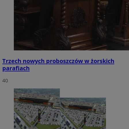
Trzech nowych proboszczów w żorskich
parafiach
40