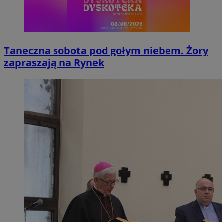
Taneczna sobota pod gołym niebem. Żory
zapraszają na Rynek