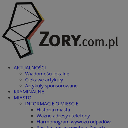
AKTUALNOŚCI
Wiadomości lokalne
Ciekawe artykuły
Artykuły sponsorowane
KRYMINALNE
MIASTO
INFORMACJE O MIEŚCIE
Historia miasta
Ważne adresy i telefony
Harmonogram wywozu odpadów
Parafie i msze święte w Żorach