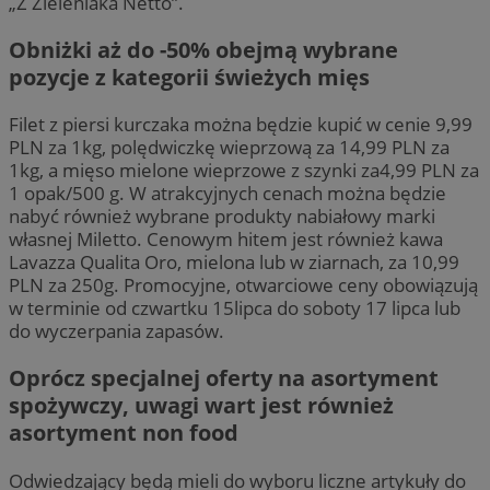
„Z Zieleniaka Netto”.
Obniżki aż do -50% obejmą wybrane
pozycje z kategorii świeżych mięs
Filet z piersi kurczaka można będzie kupić w cenie 9,99
PLN za 1kg, polędwiczkę wieprzową za 14,99 PLN za
1kg, a mięso mielone wieprzowe z szynki za4,99 PLN za
1 opak/500 g. W atrakcyjnych cenach można będzie
nabyć również wybrane produkty nabiałowy marki
własnej Miletto. Cenowym hitem jest również kawa
Lavazza Qualita Oro, mielona lub w ziarnach, za 10,99
PLN za 250g. Promocyjne, otwarciowe ceny obowiązują
w terminie od czwartku 15lipca do soboty 17 lipca lub
do wyczerpania zapasów.
Oprócz specjalnej oferty na asortyment
spożywczy, uwagi wart jest również
asortyment non food
Odwiedzający będą mieli do wyboru liczne artykuły do