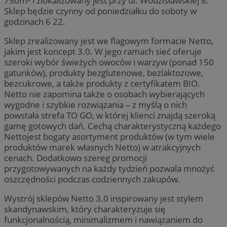
750m² i zlokalizowany jest przy ul. Wodzisławskiej 8.
Sklep będzie czynny od poniedziałku do soboty w
godzinach 6 22.
Sklep zrealizowany jest we flagowym formacie Netto,
jakim jest koncept 3.0. W jego ramach sieć oferuje
szeroki wybór świeżych owoców i warzyw (ponad 150
gatunków), produkty bezglutenowe, bezlaktozowe,
bezcukrowe, a także produkty z certyfikatem BIO.
Netto nie zapomina także o osobach wybierających
wygodne i szybkie rozwiązania – z myślą o nich
powstała strefa TO GO, w której klienci znajdą szeroką
gamę gotowych dań. Cechą charakterystyczną każdego
Nettojest bogaty asortyment produktów (w tym wiele
produktów marek własnych Netto) w atrakcyjnych
cenach. Dodatkowo szereg promocji
przygotowywanych na każdy tydzień pozwala mnożyć
oszczędności podczas codziennych zakupów.
Wystrój sklepów Netto 3.0 inspirowany jest stylem
skandynawskim, który charakteryzuje się
funkcjonalnością, minimalizmem i nawiązaniem do