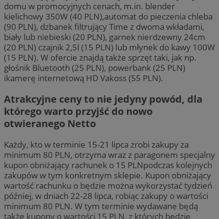
domu w promocyjnych cenach, m.in. blender
kielichowy 350W (40 PLN),automat do pieczenia chleba
(90 PLN), dzbanek filtrujący Time z dwoma wkładami,
biały lub niebieski (20 PLN), garnek nierdzewny 24cm
(20 PLN) czajnik 2,5l (15 PLN) lub młynek do kawy 100W
(15 PLN). W ofercie znajdą także sprzęt taki, jak np.
głośnik Bluetooth (25 PLN), powerbank (25 PLN)
ikamerę internetową HD Vakoss (55 PLN).
Atrakcyjne ceny to nie jedyny powód, dla
którego warto przyjść do nowo
otwieranego Netto
Każdy, kto w terminie 15-21 lipca zrobi zakupy za
minimum 80 PLN, otrzyma wraz z paragonem specjalny
kupon obniżający rachunek o 15 PLNpodczas kolejnych
zakupów w tym konkretnym sklepie. Kupon obniżający
wartość rachunku o będzie można wykorzystać tydzień
później, w dniach 22-28 lipca, robiąc zakupy o wartości
minimum 80 PLN. W tym terminie wydawane będą
także kupony o wartości 15 PLN, z których będzie