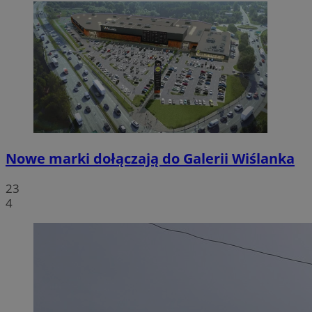
Nowe marki dołączają do Galerii Wiślanka
23
4