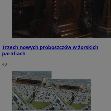
Trzech nowych proboszczów w żorskich
parafiach
40