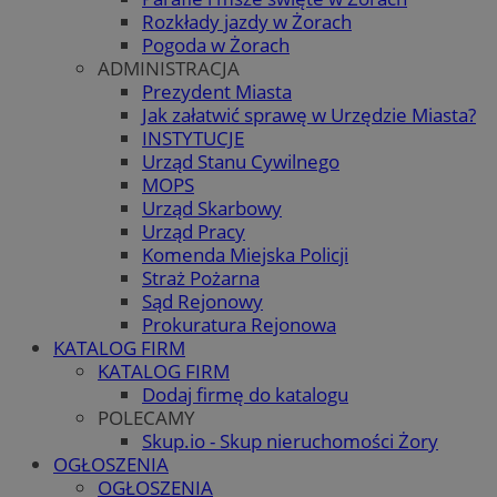
Rozkłady jazdy w Żorach
Pogoda w Żorach
ADMINISTRACJA
Prezydent Miasta
Jak załatwić sprawę w Urzędzie Miasta?
INSTYTUCJE
Urząd Stanu Cywilnego
MOPS
Urząd Skarbowy
Urząd Pracy
Komenda Miejska Policji
Straż Pożarna
Sąd Rejonowy
Prokuratura Rejonowa
KATALOG FIRM
KATALOG FIRM
Dodaj firmę do katalogu
POLECAMY
Skup.io - Skup nieruchomości Żory
OGŁOSZENIA
OGŁOSZENIA