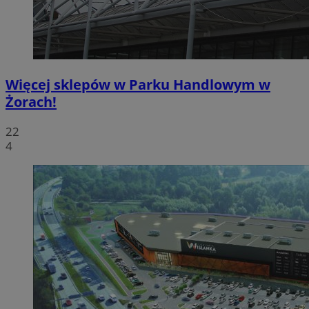
Więcej sklepów w Parku Handlowym w
Żorach!
22
4