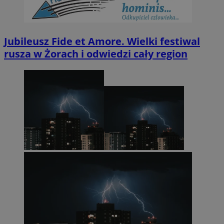
Jubileusz Fide et Amore. Wielki festiwal
rusza w Żorach i odwiedzi cały region