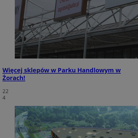
Więcej sklepów w Parku Handlowym w
Żorach!
22
4