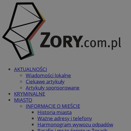
AKTUALNOŚCI
Wiadomości lokalne
Ciekawe artykuły
Artykuły sponsorowane
KRYMINALNE
MIASTO
INFORMACJE O MIEŚCIE
Historia miasta
Ważne adresy i telefony
Harmonogram wywozu odpadów
Parafie i msze święte w Żorach