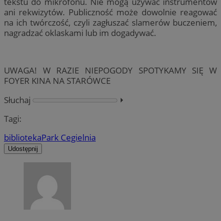
tekstu do mikrofonu. Nie mogą używać instrumentów
ani rekwizytów. Publiczność może dowolnie reagować
na ich twórczość, czyli zagłuszać slamerów buczeniem,
nagradzać oklaskami lub im dogadywać.
UWAGA! W RAZIE NIEPOGODY SPOTYKAMY SIĘ W
FOYER KINA NA STARÓWCE
Słuchaj
⏵︎
Tagi:
biblioteka
Park Cegielnia
Udostępnij