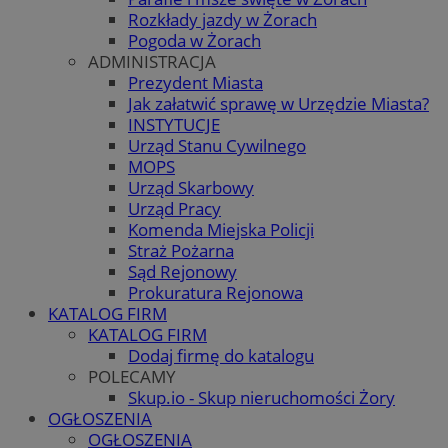
Rozkłady jazdy w Żorach
Pogoda w Żorach
ADMINISTRACJA
Prezydent Miasta
Jak załatwić sprawę w Urzędzie Miasta?
INSTYTUCJE
Urząd Stanu Cywilnego
MOPS
Urząd Skarbowy
Urząd Pracy
Komenda Miejska Policji
Straż Pożarna
Sąd Rejonowy
Prokuratura Rejonowa
KATALOG FIRM
KATALOG FIRM
Dodaj firmę do katalogu
POLECAMY
Skup.io - Skup nieruchomości Żory
OGŁOSZENIA
OGŁOSZENIA