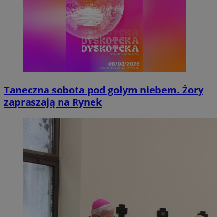
Taneczna sobota pod gołym niebem. Żory
zapraszają na Rynek