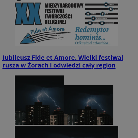
Jubileusz Fide et Amore. Wielki festiwal
rusza w Żorach i odwiedzi cały region