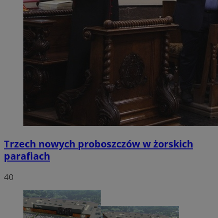
Trzech nowych proboszczów w żorskich
parafiach
40