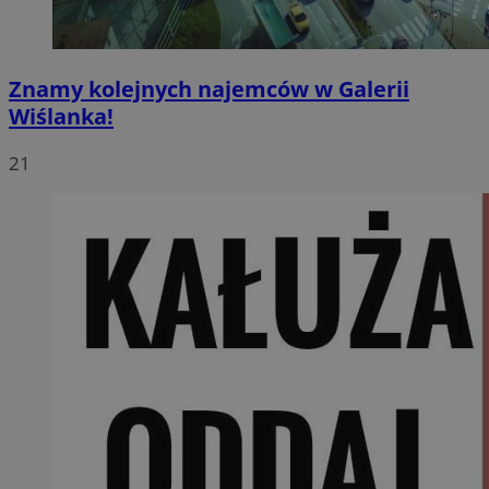
Znamy kolejnych najemców w Galerii
Wiślanka!
21