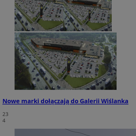
Nowe marki dołączają do Galerii Wiślanka
23
4