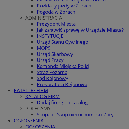
Rozkłady jazdy w Żorach
Pogoda w Żorach
ADMINISTRACJA
Prezydent Miasta
Jak załatwić sprawę w Urzędzie Miasta?
INSTYTUCJE
Urząd Stanu Cywilnego
MOPS
Urząd Skarbowy
Urząd Pracy
Komenda Miejska Policji
Straż Pożarna
Sąd Rejonowy
Prokuratura Rejonowa
KATALOG FIRM
KATALOG FIRM
Dodaj firmę do katalogu
POLECAMY
Skup.io - Skup nieruchomości Żory
OGŁOSZENIA
OGŁOSZENIA