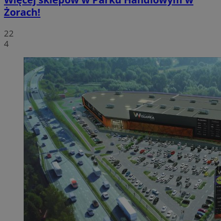
Żorach!
22
4