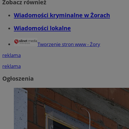
Zobacz również
Wiadomości kryminalne w Żorach
Wiadomości lokalne
Tworzenie stron www - Żory
reklama
reklama
Ogłoszenia