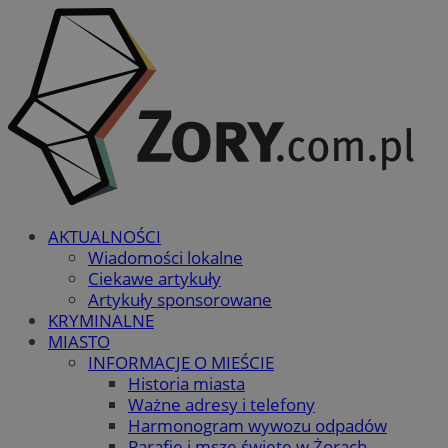
AKTUALNOŚCI
Wiadomości lokalne
Ciekawe artykuły
Artykuły sponsorowane
KRYMINALNE
MIASTO
INFORMACJE O MIEŚCIE
Historia miasta
Ważne adresy i telefony
Harmonogram wywozu odpadów
Parafie i msze święte w Żorach