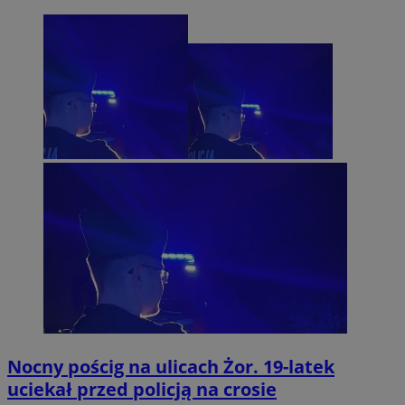
Nocny pościg na ulicach Żor. 19-latek
uciekał przed policją na crosie