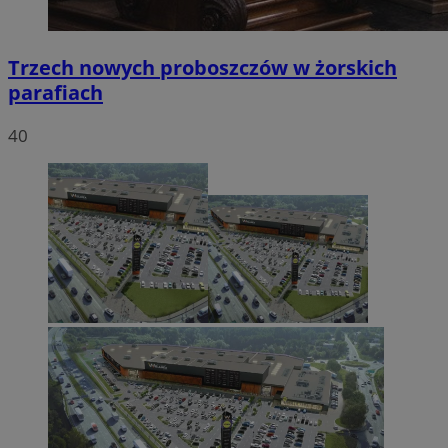
Trzech nowych proboszczów w żorskich
parafiach
40