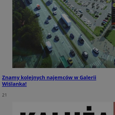
Znamy kolejnych najemców w Galerii
Wiślanka!
21