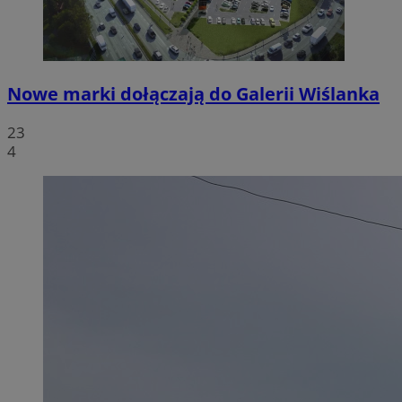
Nowe marki dołączają do Galerii Wiślanka
23
4