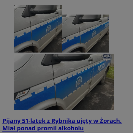
Pijany 51-latek z Rybnika ujęty w Żorach.
Miał ponad promil alkoholu