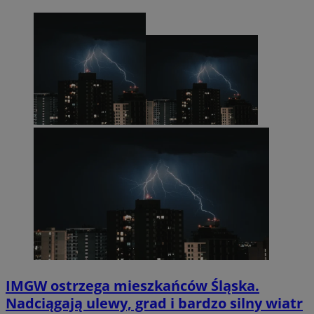
IMGW ostrzega mieszkańców Śląska.
Nadciągają ulewy, grad i bardzo silny wiatr