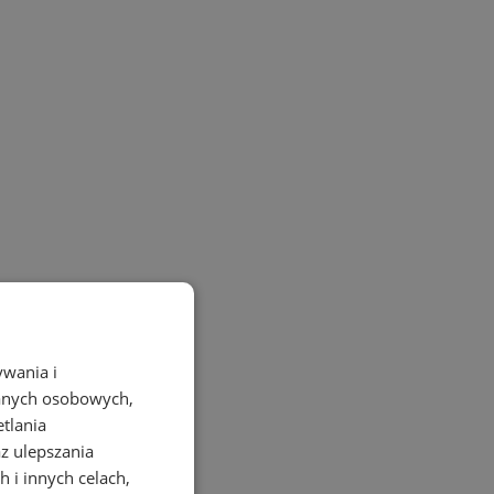
ywania i
danych osobowych,
etlania
az ulepszania
 i innych celach,