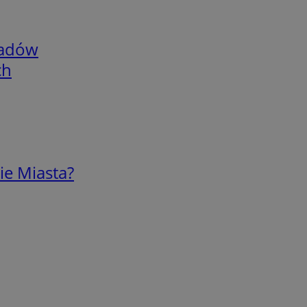
adów
ch
ie Miasta?