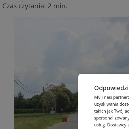
Czas czytania: 2 min.
Odpowiedzia
My i nasi partne
uzyskiwania dost
takich jak Twój a
spersonalizowanyc
usług.
Dostawcy s