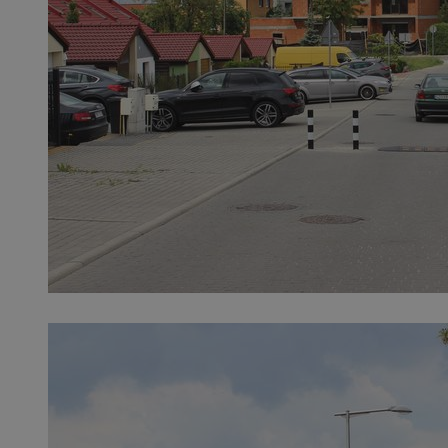
SessID
QeSessID
MvSessID
__cf_bm
suid
INGRESSCOOKIE
euds
VISITOR_PRIVACY_