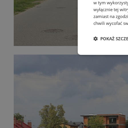
w tym wykorzysty
wyłącznie tej wi
zamiast na zgodz
chwili wycofać s
POKAŻ SZCZ
Niezbędne
Ni
Niezbędne pliki cook
zarządzanie kontem. 
Nazwa