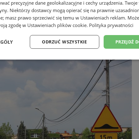
wać precyzyjne dane geolokalizacyjne i cechy urządzenia. Twoje
tryny. Niektórzy dostawcy mogą opierać się na prawnie uzasadnio
ie; masz prawo sprzeciwić się temu w
Ustawieniach reklam
. Może
woją zgodę w
Ustawieniach plików cookie
.
Polityka prywatności
EGÓŁY
ODRZUĆ WSZYSTKIE
PRZEJDŹ 
Wydajność
Targetowanie
Funkcjonalność
Ni
ezbędne
Wydajność
Targetowanie
Funkcjonalność
Niesklasyfikow
ie umożliwiają korzystanie z podstawowych funkcji strony internetowej, takich jak log
Bez niezbędnych plików cookie nie można prawidłowo korzystać ze strony internetowe
Okres
Provider
/
Domena
Opis
przechowywania