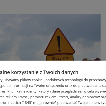
lne korzystanie z Twoich danych
rzy używamy plików cookie i podobnych technologii do przechow
ępu do informacji na Twoim urządzeniu oraz do przetwarzania 
dres IP, unikalne identyfikatory i dane przeglądania, w celu wyświ
h reklam i treści, pomiaru reklam i treści, analizy odbiorców or
tron trzecich (1845)
mogą również przetwarzać Twoje dane w tych