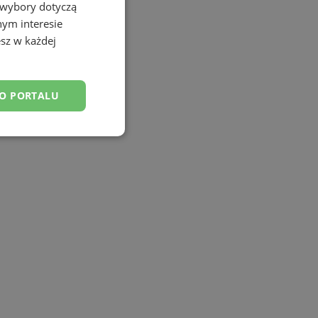
 wybory dotyczą
nym interesie
sz w każdej
DO PORTALU
esklasyfikowane
ane
owanie użytkownika i
j.