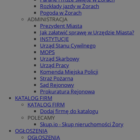
Rozkłady jazdy w Żorach
Pogoda w Żorach
ADMINISTRACJA
Prezydent Miasta
Jak załatwić sprawę w Urzędzie Miasta?
INSTYTUCJE
Urząd Stanu Cywilnego
MOPS
Urząd Skarbowy
Urząd Pracy
Komenda Miejska Policji
Straż Pożarna
Sąd Rejonowy
Prokuratura Rejonowa
KATALOG FIRM
KATALOG FIRM
Dodaj firmę do katalogu
POLECAMY
Skup.io - Skup nieruchomości Żory
OGŁOSZENIA
OGŁOSZENIA