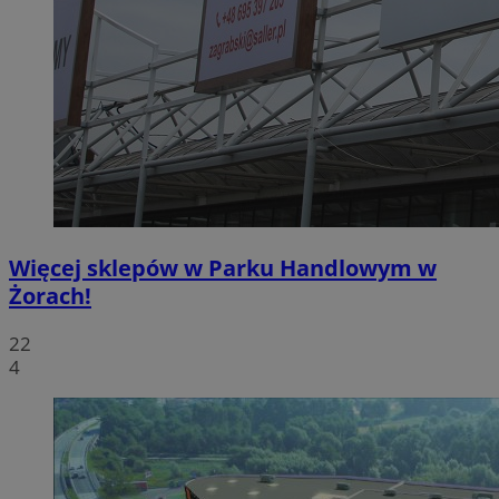
Więcej sklepów w Parku Handlowym w
Żorach!
22
4