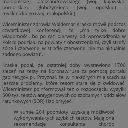
małopolskie), aleksandrowskiego (woj. kujawsko-
pomorskie), głubczyckiego (woj. opolskie) i
myślenickiego (woj. małopolskie).
Wiceminister zdrowia Waldemar Kraska mówił podczas
czwartkowej konferencji, że „ma tylko dobre
wiadomości, bo po raz pierwszy od wprowadzenia w
Polsce podziału na powiaty z obostrzeniami, czyli strefy
żółte i czerwone, w strefie czerwonej nie ma aktualnie
żadnego powiatu”.
Kraska podał, że ostatniej doby wystawiono 1700
zleceń na testy na koronawirusa za pomocą portalu
gabinet.gov.pl. Przyznał, że w niektórych miejscach są
jeszcze problemy, które resort stara się zlikwidować.
Wiceminister poinformował też o rozpoczęciu wysyłki
500 tys. testów antygenowych do szpitalnych oddziałów
ratunkowych (SOR) i izb przyjęć.
W sumie 264 podmioty uzyskają możliwość
wykonywania tych szybkich testów. Mają one
rekomendację konsultanta chorób