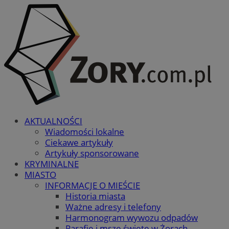
AKTUALNOŚCI
Wiadomości lokalne
Ciekawe artykuły
Artykuły sponsorowane
KRYMINALNE
MIASTO
INFORMACJE O MIEŚCIE
Historia miasta
Ważne adresy i telefony
Harmonogram wywozu odpadów
Parafie i msze święte w Żorach