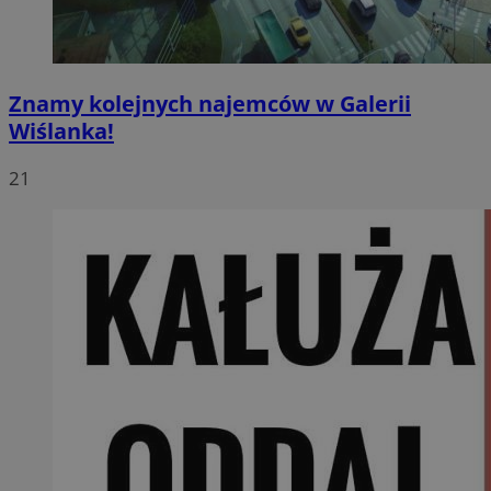
Znamy kolejnych najemców w Galerii
Wiślanka!
21