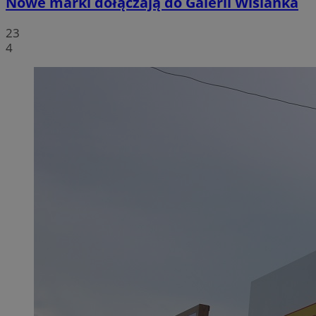
Nowe marki dołączają do Galerii Wiślanka
23
4