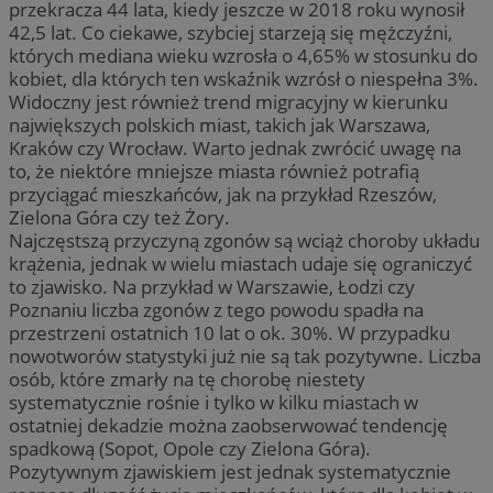
przekracza 44 lata, kiedy jeszcze w 2018 roku wynosił
42,5 lat. Co ciekawe, szybciej starzeją się mężczyźni,
których mediana wieku wzrosła o 4,65% w stosunku do
kobiet, dla których ten wskaźnik wzrósł o niespełna 3%.
Widoczny jest również trend migracyjny w kierunku
największych polskich miast, takich jak Warszawa,
Kraków czy Wrocław. Warto jednak zwrócić uwagę na
to, że niektóre mniejsze miasta również potrafią
przyciągać mieszkańców, jak na przykład Rzeszów,
Zielona Góra czy też Żory. ​
Najczęstszą przyczyną zgonów są wciąż choroby układu
krążenia, jednak w wielu miastach udaje się ograniczyć
to zjawisko. Na przykład w Warszawie, Łodzi czy
Poznaniu liczba zgonów z tego powodu spadła na
przestrzeni ostatnich 10 lat o ok. 30%. W przypadku
nowotworów statystyki już nie są tak pozytywne. Liczba
osób, które zmarły na tę chorobę niestety
systematycznie rośnie i tylko w kilku miastach w
ostatniej dekadzie można zaobserwować tendencję
spadkową (Sopot, Opole czy Zielona Góra).
Pozytywnym zjawiskiem jest jednak systematycznie