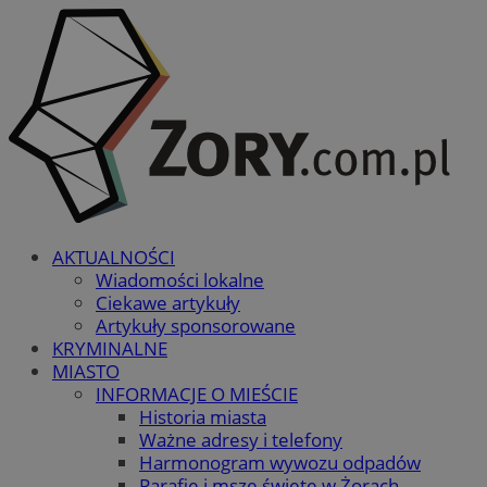
AKTUALNOŚCI
Wiadomości lokalne
Ciekawe artykuły
Artykuły sponsorowane
KRYMINALNE
MIASTO
INFORMACJE O MIEŚCIE
Historia miasta
Ważne adresy i telefony
Harmonogram wywozu odpadów
Parafie i msze święte w Żorach