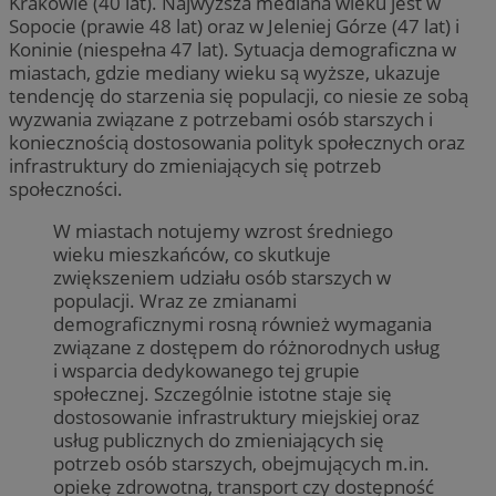
Krakowie (40 lat). Najwyższa mediana wieku jest w
Sopocie (prawie 48 lat) oraz w Jeleniej Górze (47 lat) i
Koninie (niespełna 47 lat). Sytuacja demograficzna w
miastach, gdzie mediany wieku są wyższe, ukazuje
tendencję do starzenia się populacji, co niesie ze sobą
wyzwania związane z potrzebami osób starszych i
koniecznością dostosowania polityk społecznych oraz
infrastruktury do zmieniających się potrzeb
społeczności.
W miastach notujemy wzrost średniego
wieku mieszkańców, co skutkuje
zwiększeniem udziału osób starszych w
populacji. Wraz ze zmianami
demograficznymi rosną również wymagania
związane z dostępem do różnorodnych usług
i wsparcia dedykowanego tej grupie
społecznej. Szczególnie istotne staje się
dostosowanie infrastruktury miejskiej oraz
usług publicznych do zmieniających się
potrzeb osób starszych, obejmujących m.in.
opiekę zdrowotną, transport czy dostępność