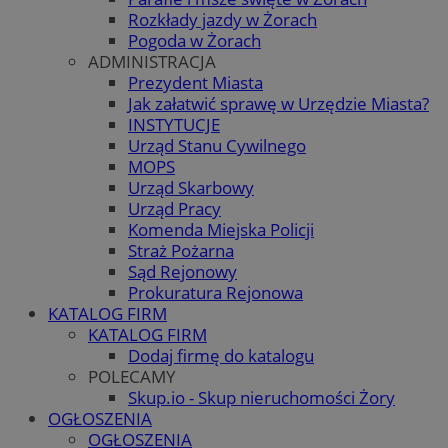
Rozkłady jazdy w Żorach
Pogoda w Żorach
ADMINISTRACJA
Prezydent Miasta
Jak załatwić sprawę w Urzędzie Miasta?
INSTYTUCJE
Urząd Stanu Cywilnego
MOPS
Urząd Skarbowy
Urząd Pracy
Komenda Miejska Policji
Straż Pożarna
Sąd Rejonowy
Prokuratura Rejonowa
KATALOG FIRM
KATALOG FIRM
Dodaj firmę do katalogu
POLECAMY
Skup.io - Skup nieruchomości Żory
OGŁOSZENIA
OGŁOSZENIA