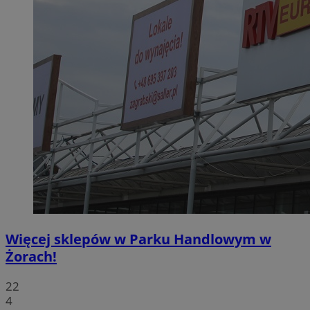
Więcej sklepów w Parku Handlowym w
Żorach!
22
4