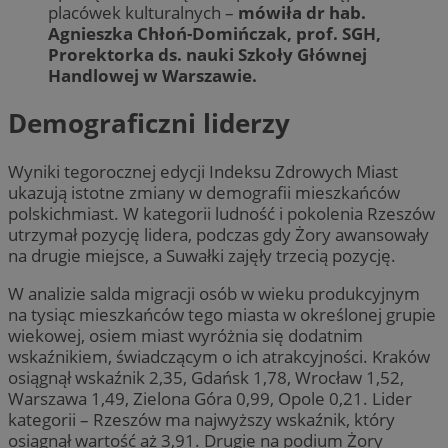
placówek kulturalnych –
mówiła dr hab.
Agnieszka Chłoń-Domińczak, prof. SGH,
Prorektorka ds. nauki Szkoły Głównej
Handlowej w Warszawie.
Demograficzni liderzy
Wyniki tegorocznej edycji Indeksu Zdrowych Miast
ukazują istotne zmiany w demografii mieszkańców
polskichmiast. W kategorii ludność i pokolenia Rzeszów
utrzymał pozycję lidera, podczas gdy Żory awansowały
na drugie miejsce, a Suwałki zajęły trzecią pozycję.
W analizie salda migracji osób w wieku produkcyjnym
na tysiąc mieszkańców tego miasta w określonej grupie
wiekowej, osiem miast wyróżnia się dodatnim
wskaźnikiem, świadczącym o ich atrakcyjności. Kraków
osiągnął wskaźnik 2,35, Gdańsk 1,78, Wrocław 1,52,
Warszawa 1,49, Zielona Góra 0,99, Opole 0,21. Lider
kategorii – Rzeszów ma najwyższy wskaźnik, który
osiągnął wartość aż 3,91. Drugie na podium Żory