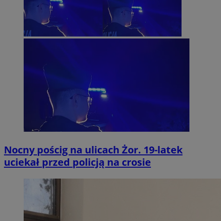
Nocny pościg na ulicach Żor. 19-latek
uciekał przed policją na crosie