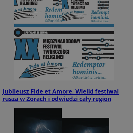
Jubileusz Fide et Amore. Wielki festiwal
rusza w Żorach i odwiedzi cały region