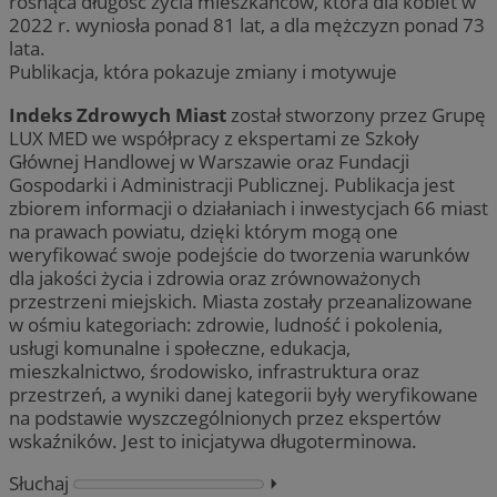
rosnąca długość życia mieszkańców, która dla kobiet w
2022 r. wyniosła ponad 81 lat, a dla mężczyzn ponad 73
lata.
Publikacja, która pokazuje zmiany i motywuje
Indeks Zdrowych Miast
został stworzony przez Grupę
LUX MED we współpracy z ekspertami ze Szkoły
Głównej Handlowej w Warszawie oraz Fundacji
Gospodarki i Administracji Publicznej. Publikacja jest
zbiorem informacji o działaniach i inwestycjach 66 miast
na prawach powiatu, dzięki którym mogą one
weryfikować swoje podejście do tworzenia warunków
dla jakości życia i zdrowia oraz zrównoważonych
przestrzeni miejskich. Miasta zostały przeanalizowane
w ośmiu kategoriach: zdrowie, ludność i pokolenia,
usługi komunalne i społeczne, edukacja,
mieszkalnictwo, środowisko, infrastruktura oraz
przestrzeń, a wyniki danej kategorii były weryfikowane
na podstawie wyszczególnionych przez ekspertów
wskaźników. Jest to inicjatywa długoterminowa.
Słuchaj
⏵︎