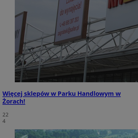
Więcej sklepów w Parku Handlowym w
Żorach!
22
4