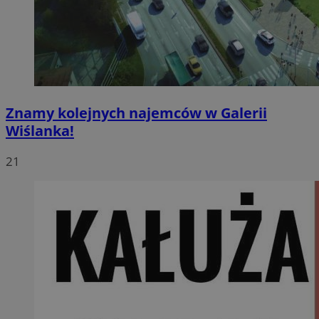
Znamy kolejnych najemców w Galerii
Wiślanka!
21