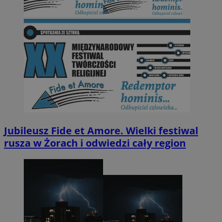
Jubileusz Fide et Amore. Wielki festiwal
rusza w Żorach i odwiedzi cały region