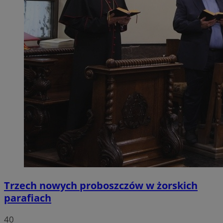
Trzech nowych proboszczów w żorskich
parafiach
40