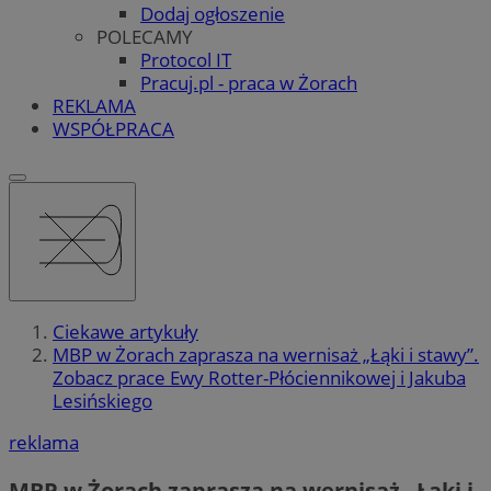
Dodaj ogłoszenie
POLECAMY
Protocol IT
Pracuj.pl - praca w Żorach
REKLAMA
WSPÓŁPRACA
Ciekawe artykuły
MBP w Żorach zaprasza na wernisaż „Łąki i stawy”.
Zobacz prace Ewy Rotter-Płóciennikowej i Jakuba
Lesińskiego
reklama
MBP w Żorach zaprasza na wernisaż „Łąki i