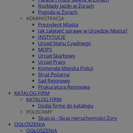
Rozkłady jazdy w Żorach
Pogoda w Żorach
ADMINISTRACJA
Prezydent Miasta
Jak załatwić sprawę w Urzędzie Miasta?
INSTYTUCJE
Urząd Stanu Cywilnego
MOPS
Urząd Skarbowy
Urząd Pracy
Komenda Miejska Policji
Straż Pożarna
Sąd Rejonowy
Prokuratura Rejonowa
KATALOG FIRM
KATALOG FIRM
Dodaj firmę do katalogu
POLECAMY
Skup.io - Skup nieruchomości Żory
OGŁOSZENIA
OGŁOSZENIA