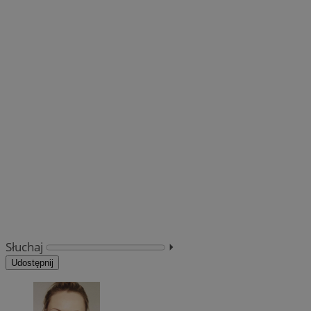
Słuchaj
⏵︎
Udostępnij