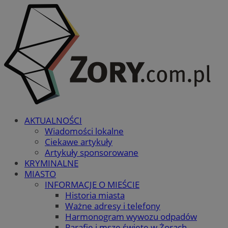
AKTUALNOŚCI
Wiadomości lokalne
Ciekawe artykuły
Artykuły sponsorowane
KRYMINALNE
MIASTO
INFORMACJE O MIEŚCIE
Historia miasta
Ważne adresy i telefony
Harmonogram wywozu odpadów
Parafie i msze święte w Żorach