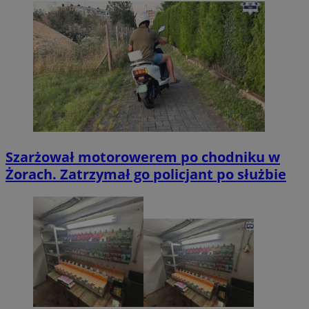
Szarżował motorowerem po chodniku w
Żorach. Zatrzymał go policjant po służbie