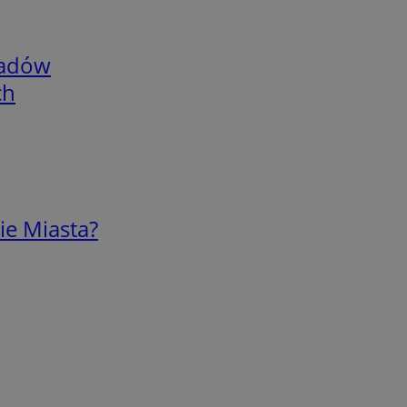
adów
ch
ie Miasta?