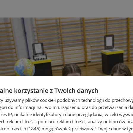
lne korzystanie z Twoich danych
rzy używamy plików cookie i podobnych technologii do przechow
ępu do informacji na Twoim urządzeniu oraz do przetwarzania 
dres IP, unikalne identyfikatory i dane przeglądania, w celu wyświ
h reklam i treści, pomiaru reklam i treści, analizy odbiorców or
tron trzecich (1845)
mogą również przetwarzać Twoje dane w tych