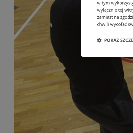
w tym wykorzysty
wyłącznie tej wi
zamiast na zgodz
chwili wycofać s
POKAŻ SZCZ
Niezbędne
Ni
Niezbędne pliki cook
zarządzanie kontem. 
Nazwa