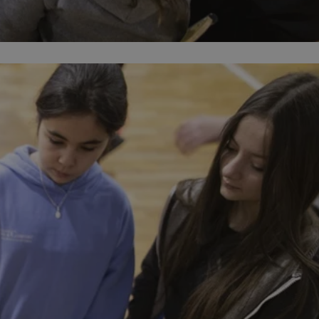
entyfikator sesji.
entyfikator sesji.
entyfikator sesji.
niania ludzi i
trony internetowej,
e ważnych raportów
ryny internetowej.
 identyfikatora
erów obsługuje
ekście
lu optymalizacji
 do przechowywania
niu do usług
e, czy użytkownik
enia lub reklamy.
nformacje o zgodzie
ncjach dotyczących
ia z witryny.
olityki prywatności
ich przestrzeganie
temu użytkownik nie