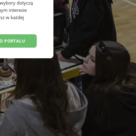
 wybory dotyczą
nym interesie
sz w każdej
DO PORTALU
esklasyfikowane
ane
owanie użytkownika i
j.