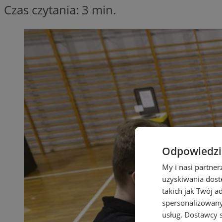
Czas czytania: 3 min.
Odpowiedzia
My i nasi partne
uzyskiwania dost
takich jak Twój a
spersonalizowanyc
usług.
Dostawcy s