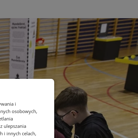
ywania i
danych osobowych,
etlania
az ulepszania
 i innych celach,