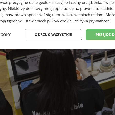
wać precyzyjne dane geolokalizacyjne i cechy urządzenia. Twoje
tryny. Niektórzy dostawcy mogą opierać się na prawnie uzasadnio
ie; masz prawo sprzeciwić się temu w
Ustawieniach reklam
. Może
woją zgodę w
Ustawieniach plików cookie
.
Polityka prywatności
EGÓŁY
ODRZUĆ WSZYSTKIE
PRZEJDŹ 
Wydajność
Targetowanie
Funkcjonalność
Ni
ezbędne
Wydajność
Targetowanie
Funkcjonalność
Niesklasyfikow
ie umożliwiają korzystanie z podstawowych funkcji strony internetowej, takich jak log
Bez niezbędnych plików cookie nie można prawidłowo korzystać ze strony internetowe
Okres
Provider
/
Domena
Opis
przechowywania