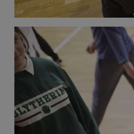
SessID
QeSessID
MvSessID
__cf_bm
suid
INGRESSCOOKIE
euds
VISITOR_PRIVACY_