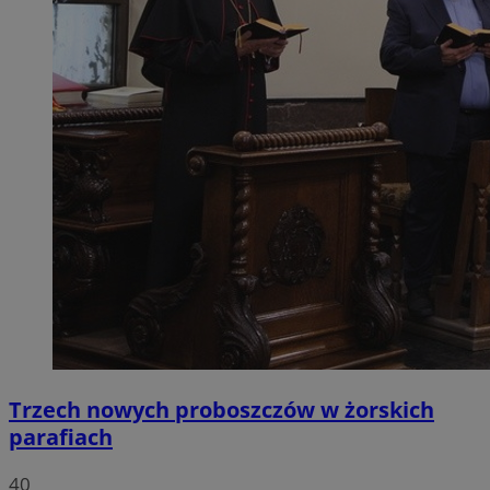
Trzech nowych proboszczów w żorskich
parafiach
40