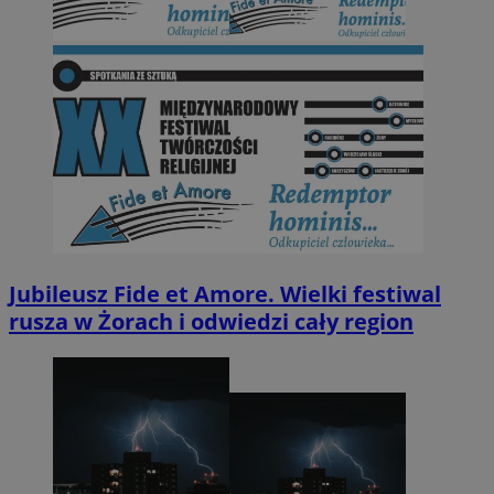
Jubileusz Fide et Amore. Wielki festiwal
rusza w Żorach i odwiedzi cały region