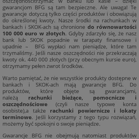
oszczędnościtrzymać w banku lub kasie – dzięki
gwarancjom BFG są tam bezpieczne. Ale uwaga! Te
gwarancje dotyczą tylko części produktów i obowiązują
do określonej kwoty. Nasze środki na rachunkach w
bankach i SKOK-ach są chronione
do równowartości
100 000 euro w złotych
. Gdyby zdarzyło się, że nasz
bank lub SKOK popadnie w tarapaty finansowe i
upadnie – BFG wypłaci nam pieniądze, które tam
trzymaliśmy. Jeśli nasze oszczędności nie przekraczają
kwoty ok. 440 000 złotych (przy obecnym kursie euro),
otrzymamy pełen zwrot środków.
Warto pamiętać, że nie wszystkie produkty dostępne w
bankach i SKOK-ach mają gwarancje BFG. Do
produktów, które objęte są gwarancjami,
należą
rachunki bieżące, pomocnicze i
oszczędnościowe
(czyli nasze typowe konta
osobiste),a także
rachunki powiernicze i lokaty
terminowe
. Jeśli korzystamy z tego typu rozwiązań,
możemy być spokojni o swoje pieniądze.
Gwarancje BFG nie obejmują natomiast produktów