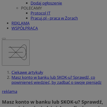
Dodaj ogłoszenie
POLECAMY
Protocol IT
Pracuj.pl - praca w Żorach
REKLAMA
WSPÓŁPRACA
Ciekawe artykuły
Masz konto w banku lub SKOK-u? Sprawdź, co
powinieneś wiedzieć, by zadbać o swoje pieniądz
reklama
Masz konto w banku lub SKOK-u? Sprawdź,