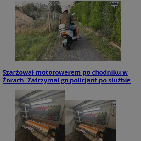
Szarżował motorowerem po chodniku w
Żorach. Zatrzymał go policjant po służbie