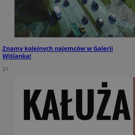
Znamy kolejnych najemców w Galerii
Wiślanka!
21