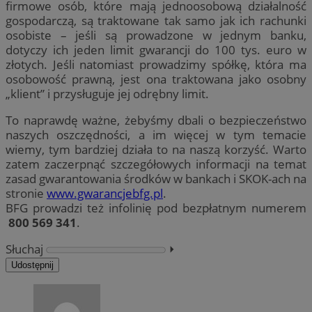
firmowe osób, które mają jednoosobową działalność
gospodarczą, są traktowane tak samo jak ich rachunki
osobiste – jeśli są prowadzone w jednym banku,
dotyczy ich jeden limit gwarancji do 100 tys. euro w
złotych. Jeśli natomiast prowadzimy spółkę, która ma
osobowość prawną, jest ona traktowana jako osobny
„klient” i przysługuje jej odrębny limit.
To naprawdę ważne, żebyśmy dbali o bezpieczeństwo
naszych oszczędności, a im więcej w tym temacie
wiemy, tym bardziej działa to na naszą korzyść. Warto
zatem zaczerpnąć szczegółowych informacji na temat
zasad gwarantowania środków w bankach i SKOK-ach na
stronie
www.gwarancjebfg.pl
.
BFG prowadzi też infolinię pod bezpłatnym numerem
800 569 341
.
Słuchaj
⏵︎
Udostępnij