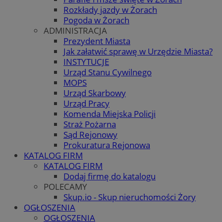
Rozkłady jazdy w Żorach
Pogoda w Żorach
ADMINISTRACJA
Prezydent Miasta
Jak załatwić sprawę w Urzędzie Miasta?
INSTYTUCJE
Urząd Stanu Cywilnego
MOPS
Urząd Skarbowy
Urząd Pracy
Komenda Miejska Policji
Straż Pożarna
Sąd Rejonowy
Prokuratura Rejonowa
KATALOG FIRM
KATALOG FIRM
Dodaj firmę do katalogu
POLECAMY
Skup.io - Skup nieruchomości Żory
OGŁOSZENIA
OGŁOSZENIA