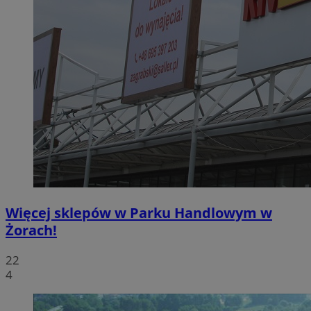
Więcej sklepów w Parku Handlowym w
Żorach!
22
4