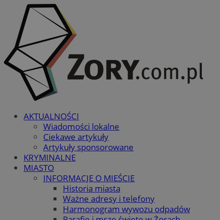
AKTUALNOŚCI
Wiadomości lokalne
Ciekawe artykuły
Artykuły sponsorowane
KRYMINALNE
MIASTO
INFORMACJE O MIEŚCIE
Historia miasta
Ważne adresy i telefony
Harmonogram wywozu odpadów
Parafie i msze święte w Żorach