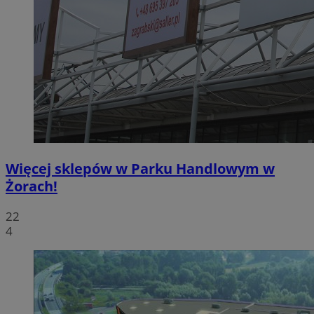
Więcej sklepów w Parku Handlowym w
Żorach!
22
4