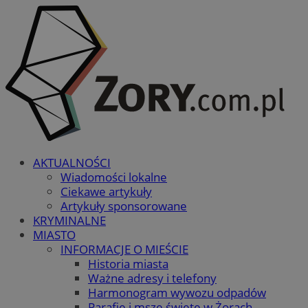
AKTUALNOŚCI
Wiadomości lokalne
Ciekawe artykuły
Artykuły sponsorowane
KRYMINALNE
MIASTO
INFORMACJE O MIEŚCIE
Historia miasta
Ważne adresy i telefony
Harmonogram wywozu odpadów
Parafie i msze święte w Żorach