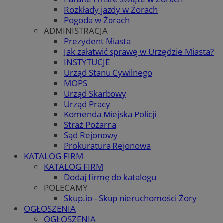
Rozkłady jazdy w Żorach
Pogoda w Żorach
ADMINISTRACJA
Prezydent Miasta
Jak załatwić sprawę w Urzędzie Miasta?
INSTYTUCJE
Urząd Stanu Cywilnego
MOPS
Urząd Skarbowy
Urząd Pracy
Komenda Miejska Policji
Straż Pożarna
Sąd Rejonowy
Prokuratura Rejonowa
KATALOG FIRM
KATALOG FIRM
Dodaj firmę do katalogu
POLECAMY
Skup.io - Skup nieruchomości Żory
OGŁOSZENIA
OGŁOSZENIA