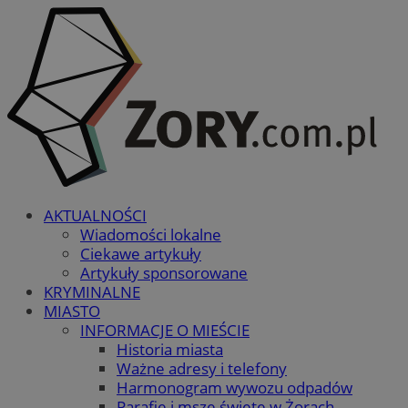
AKTUALNOŚCI
Wiadomości lokalne
Ciekawe artykuły
Artykuły sponsorowane
KRYMINALNE
MIASTO
INFORMACJE O MIEŚCIE
Historia miasta
Ważne adresy i telefony
Harmonogram wywozu odpadów
Parafie i msze święte w Żorach