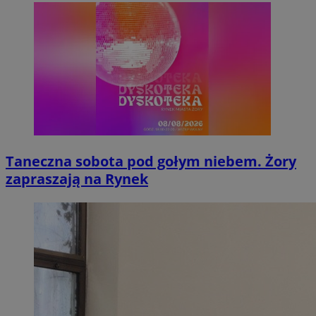
Taneczna sobota pod gołym niebem. Żory
zapraszają na Rynek