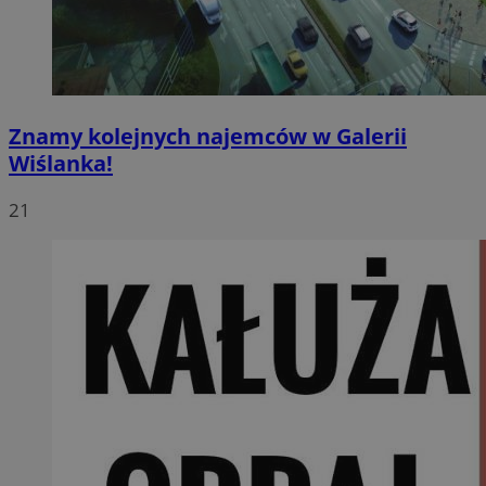
Znamy kolejnych najemców w Galerii
Wiślanka!
21