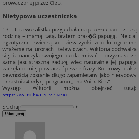
prowadzonej przez Cleo.
Nietypowa uczestniczka
13-letnia wokalistka przyjechała na przesłuchanie z całą
rodziną – mamą, tatą, bratem oraz�Ś papugą. Nelcia,
egzotyczne zwierzątko dziewczynki zrobiło ogromne
wrażenie na jurorach i telewidzach. Wiktoria pochwaliła
się, iż nauczyła swojego pupila mówić – przyznała, że
sama jest straszną gadułą, więc naturalnie jej papuga
zaczęła po niej powtarzać pewne frazy. Kolorowy ptak z
pewnością zostanie długo zapamiętany jako nietypowy
uczestnik 4 edycji programu „The Voice Kids”.
Występ Wiktorii można obejrzeć tutaj:
https://youtu.be/u702qZ844KE
Słuchaj
⏵︎
Udostępnij