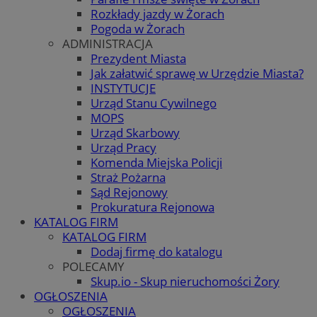
Rozkłady jazdy w Żorach
Pogoda w Żorach
ADMINISTRACJA
Prezydent Miasta
Jak załatwić sprawę w Urzędzie Miasta?
INSTYTUCJE
Urząd Stanu Cywilnego
MOPS
Urząd Skarbowy
Urząd Pracy
Komenda Miejska Policji
Straż Pożarna
Sąd Rejonowy
Prokuratura Rejonowa
KATALOG FIRM
KATALOG FIRM
Dodaj firmę do katalogu
POLECAMY
Skup.io - Skup nieruchomości Żory
OGŁOSZENIA
OGŁOSZENIA