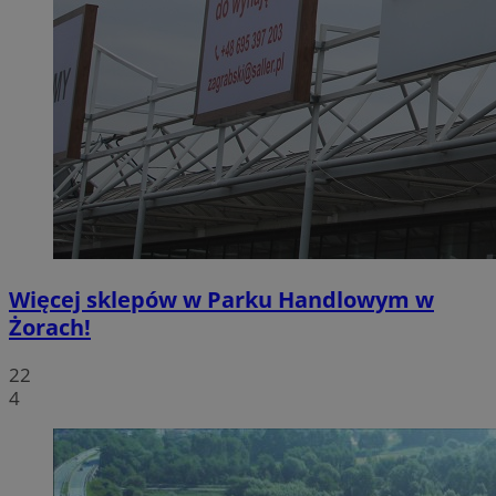
Więcej sklepów w Parku Handlowym w
Żorach!
22
4