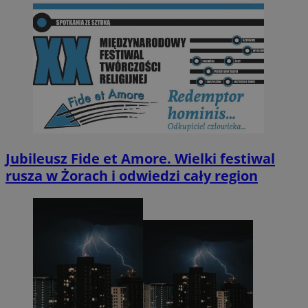
Jubileusz Fide et Amore. Wielki festiwal
rusza w Żorach i odwiedzi cały region