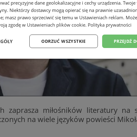
wać precyzyjne dane geolokalizacyjne i cechy urządzenia. Twoje
tryny. Niektórzy dostawcy mogą opierać się na prawnie uzasadnio
ie; masz prawo sprzeciwić się temu w
Ustawieniach reklam
. Może
woją zgodę w
Ustawieniach plików cookie
.
Polityka prywatności
EGÓŁY
ODRZUĆ WSZYSTKIE
PRZEJDŹ 
Wydajność
Targetowanie
Funkcjonalność
Ni
ezbędne
Wydajność
Targetowanie
Funkcjonalność
Niesklasyfikow
 zaprasza miłośników literatury na s
ie umożliwiają korzystanie z podstawowych funkcji strony internetowej, takich jak log
czonych na wiele języków powieści Mikoł
Bez niezbędnych plików cookie nie można prawidłowo korzystać ze strony internetowe
Okres
Provider
/
Domena
Opis
przechowywania