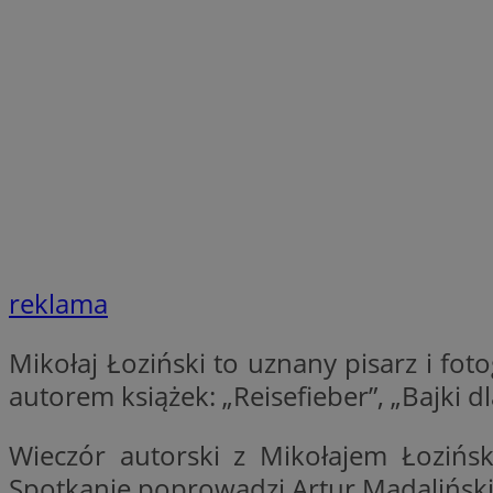
SessID
QeSessID
MvSessID
__cf_bm
suid
INGRESSCOOKIE
reklama
euds
Mikołaj Łoziński to uznany pisarz i foto
autorem książek: „Reisefieber”, „Bajki d
VISITOR_PRIVACY_
Wieczór autorski z Mikołajem Łozińsk
Spotkanie poprowadzi Artur Madaliński