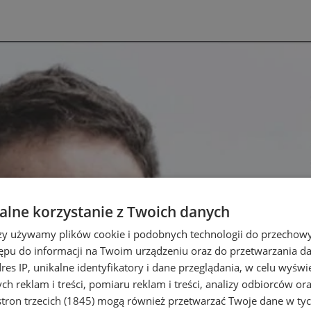
lne korzystanie z Twoich danych
rzy używamy plików cookie i podobnych technologii do przechow
ępu do informacji na Twoim urządzeniu oraz do przetwarzania 
dres IP, unikalne identyfikatory i dane przeglądania, w celu wyświ
h reklam i treści, pomiaru reklam i treści, analizy odbiorców or
tron trzecich (1845)
mogą również przetwarzać Twoje dane w tych