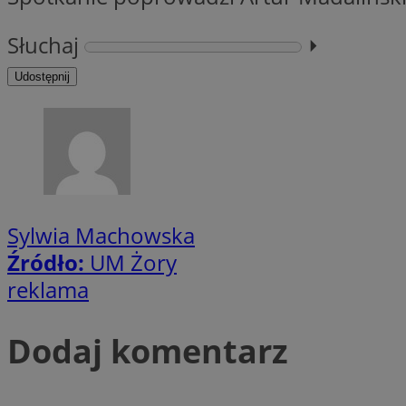
Słuchaj
⏵︎
li_gc
Udostępnij
CookieScriptConse
Sylwia Machowska
Nazwa
Nazwa
Źródło:
UM Żory
Nazwa
gid_CAESEEbgrCsX
_ga_L2744325BY
reklama
__mguid_
tt_viewer
_ga
Dodaj komentarz
DSID
ADKUID