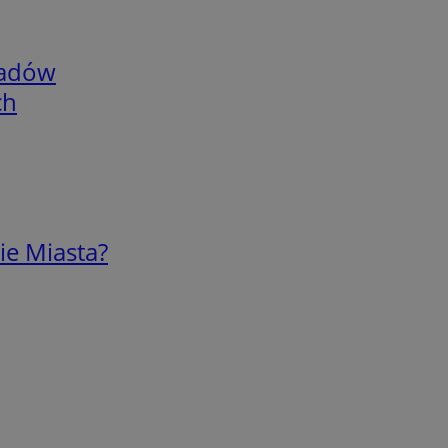
adów
ch
ie Miasta?