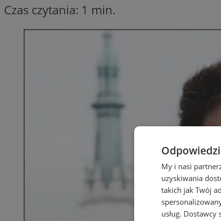
Czas czytania: 1 min.
Odpowiedzia
My i nasi partne
uzyskiwania dost
takich jak Twój a
spersonalizowanyc
usług.
Dostawcy s