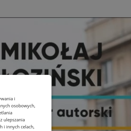
ywania i
danych osobowych,
etlania
az ulepszania
 i innych celach,