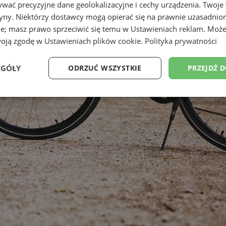
wać precyzyjne dane geolokalizacyjne i cechy urządzenia. Twoje
tryny. Niektórzy dostawcy mogą opierać się na prawnie uzasadnio
ie; masz prawo sprzeciwić się temu w
Ustawieniach reklam
. Może
woją zgodę w
Ustawieniach plików cookie
.
Polityka prywatności
EGÓŁY
ODRZUĆ WSZYSTKIE
PRZEJDŹ 
Wydajność
Targetowanie
Funkcjonalność
Ni
ezbędne
Wydajność
Targetowanie
Funkcjonalność
Niesklasyfikow
ie umożliwiają korzystanie z podstawowych funkcji strony internetowej, takich jak log
Bez niezbędnych plików cookie nie można prawidłowo korzystać ze strony internetowe
Okres
Provider
/
Domena
Opis
przechowywania