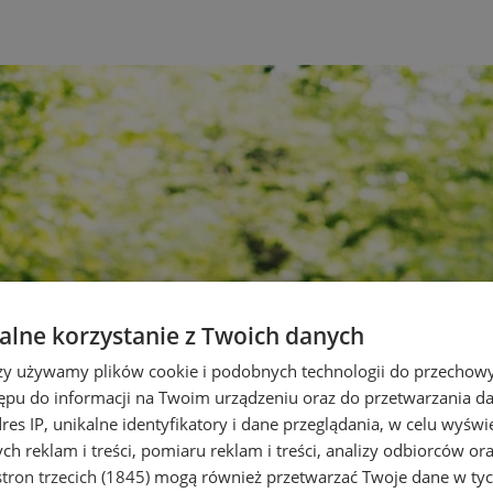
lne korzystanie z Twoich danych
rzy używamy plików cookie i podobnych technologii do przechow
ępu do informacji na Twoim urządzeniu oraz do przetwarzania 
dres IP, unikalne identyfikatory i dane przeglądania, w celu wyświ
h reklam i treści, pomiaru reklam i treści, analizy odbiorców or
tron trzecich (1845)
mogą również przetwarzać Twoje dane w tych