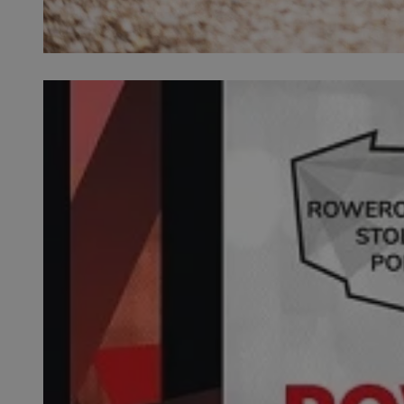
SessID
QeSessID
MvSessID
__cf_bm
suid
INGRESSCOOKIE
euds
VISITOR_PRIVACY_