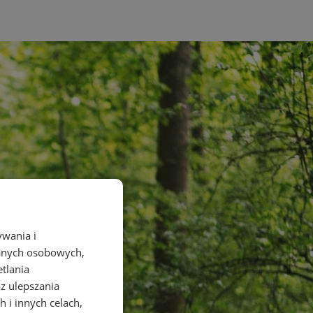
ywania i
danych osobowych,
etlania
az ulepszania
 i innych celach,