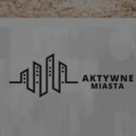
entyfikator sesji.
entyfikator sesji.
entyfikator sesji.
niania ludzi i
trony internetowej,
e ważnych raportów
ryny internetowej.
 identyfikatora
erów obsługuje
ekście
lu optymalizacji
 do przechowywania
niu do usług
e, czy użytkownik
enia lub reklamy.
nformacje o zgodzie
ncjach dotyczących
ia z witryny.
olityki prywatności
ich przestrzeganie
temu użytkownik nie