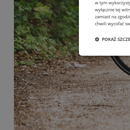
w tym wykorzysty
wyłącznie tej wi
zamiast na zgodz
chwili wycofać s
POKAŻ SZCZ
Niezbędne
Ni
Niezbędne pliki cook
zarządzanie kontem. 
Nazwa