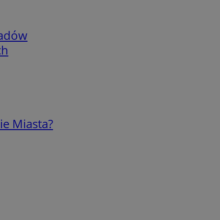
adów
ch
ie Miasta?