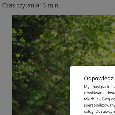
Czas czytania: 6 min.
Odpowiedzia
My i nasi partne
uzyskiwania dost
takich jak Twój a
spersonalizowanyc
usług.
Dostawcy s