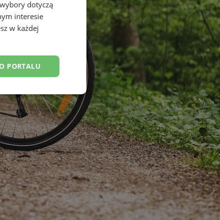
 wybory dotyczą
nym interesie
sz w każdej
DO PORTALU
esklasyfikowane
ane
owanie użytkownika i
j.