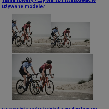
Tanie rowery - czy warto inwestować w
używane modele?
suid
1 rok
Simplifi Holdings
Google Privacy
Inc.
Policy
.simpli.fi
INGRESSCOOKIE
Sesja
NGINX Inc.
bh.contextweb.com
euds
.rfihub.com
Sesja