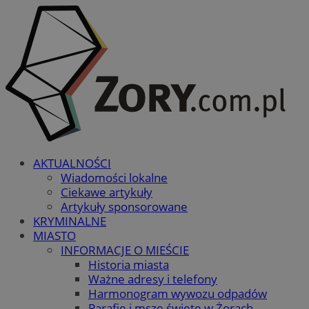
AKTUALNOŚCI
Wiadomości lokalne
Ciekawe artykuły
Artykuły sponsorowane
KRYMINALNE
MIASTO
INFORMACJE O MIEŚCIE
Historia miasta
Ważne adresy i telefony
Harmonogram wywozu odpadów
Parafie i msze święte w Żorach