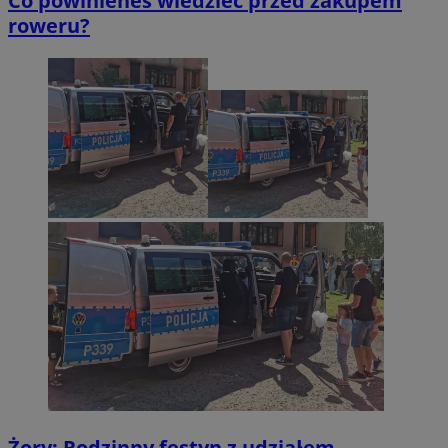
Co powinieneś wiedzieć przed zakupem
roweru?
VISITOR_PRIVACY_METADATA
5 miesięc
YouTube
tygodni
.youtube.com
Żory: Rodzinny festyn z udziałem