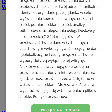
Rowerowe Zabawy Przełajowe w Żorach!
urządzeniu oraz do przetwarzania danych
Wyzwanie dla młodych kolarzy
osobowych, takich jak Twój adres IP, unikalne
identyfikatory i dane przeglądania, w celu
wyświetlania spersonalizowanych reklam i
treści, pomiaru reklam i treści, analizy
odbiorców oraz ulepszania usług.
Dostawcy
stron trzecich (1845)
mogą również
przetwarzać Twoje dane w tych i innych
celach, w tym wykorzystywać precyzyjne dane
geolokalizacyjne i cechy urządzenia. Twoje
wybory dotyczą wyłącznie tej witryny.
Niektórzy dostawcy mogą opierać się na
prawnie uzasadnionym interesie zamiast na
zgodzie; masz prawo sprzeciwić się temu w
Ustawieniach reklam
. Możesz w każdej chwili
wycofać swoją zgodę w
Ustawieniach plików
cookie
.
Polityka prywatności
PRZEJDŹ DO PORTALU