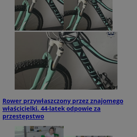
Rower przywłaszczony przez znajomego
właścicielki. 44-latek odpowie za
przestępstwo