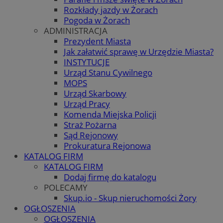
Rozkłady jazdy w Żorach
Pogoda w Żorach
ADMINISTRACJA
Prezydent Miasta
Jak załatwić sprawę w Urzędzie Miasta?
INSTYTUCJE
Urząd Stanu Cywilnego
MOPS
Urząd Skarbowy
Urząd Pracy
Komenda Miejska Policji
Straż Pożarna
Sąd Rejonowy
Prokuratura Rejonowa
KATALOG FIRM
KATALOG FIRM
Dodaj firmę do katalogu
POLECAMY
Skup.io - Skup nieruchomości Żory
OGŁOSZENIA
OGŁOSZENIA