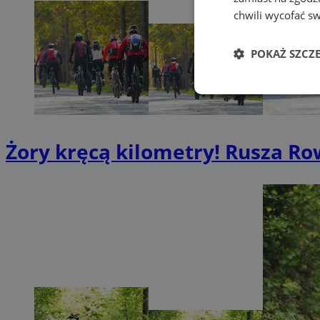
chwili wycofać s
POKAŻ SZCZ
Niezbędne
Żory kręcą kilometry! Rusza Ro
Ni
Niezbędne pliki cook
zarządzanie kontem. 
Nazwa
SessID
QeSessID