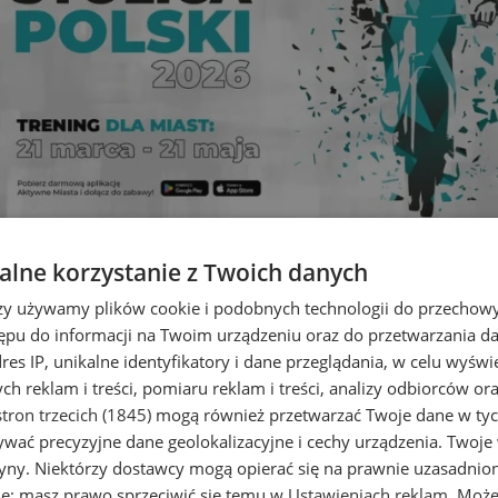
lne korzystanie z Twoich danych
 rozpoczynają trening Rowerowej
rzy używamy plików cookie i podobnych technologii do przechow
ępu do informacji na Twoim urządzeniu oraz do przetwarzania 
dres IP, unikalne identyfikatory i dane przeglądania, w celu wyświ
h reklam i treści, pomiaru reklam i treści, analizy odbiorców or
tron trzecich (1845)
mogą również przetwarzać Twoje dane w tych
wać precyzyjne dane geolokalizacyjne i cechy urządzenia. Twoje
tryny. Niektórzy dostawcy mogą opierać się na prawnie uzasadnio
ie; masz prawo sprzeciwić się temu w
Ustawieniach reklam
. Może