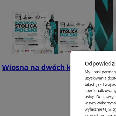
Odpowiedzia
Wiosna na dwóch kółkach – Żory
My i nasi partne
uzyskiwania dost
takich jak Twój a
spersonalizowanyc
usług.
Dostawcy s
w tym wykorzysty
wyłącznie tej wi
zamiast na zgodz