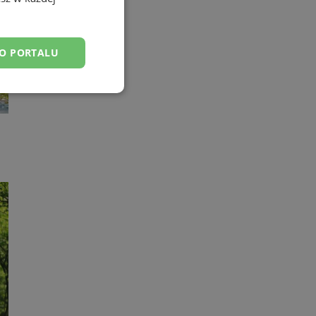
DO PORTALU
esklasyfikowane
ane
owanie użytkownika i
j.
entyfikator sesji.
entyfikator sesji.