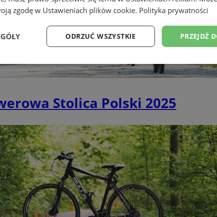
woją zgodę w
Ustawieniach plików cookie
.
Polityka prywatności
EGÓŁY
ODRZUĆ WSZYSTKIE
PRZEJDŹ 
Wydajność
Targetowanie
Funkcjonalność
Ni
werowa Stolica Polski 2025
ezbędne
Wydajność
Targetowanie
Funkcjonalność
Niesklasyfikow
ie umożliwiają korzystanie z podstawowych funkcji strony internetowej, takich jak log
Bez niezbędnych plików cookie nie można prawidłowo korzystać ze strony internetowe
Okres
Provider
/
Domena
Opis
przechowywania
zory.com.pl
1 rok
Ten plik cookie przechowuje id
zory.com.pl
1 rok
Ten plik cookie przechowuje id