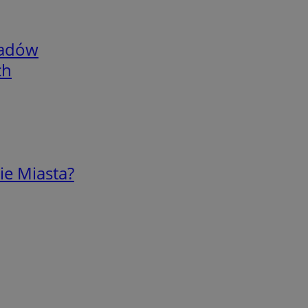
adów
ch
ie Miasta?