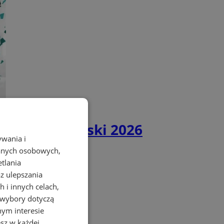
 Stolicy Polski 2026
ywania i
danych osobowych,
etlania
az ulepszania
 i innych celach,
 wybory dotyczą
nym interesie
sz w każdej