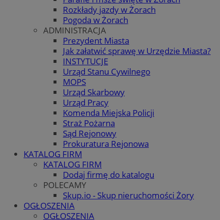
Rozkłady jazdy w Żorach
Pogoda w Żorach
ADMINISTRACJA
Prezydent Miasta
Jak załatwić sprawę w Urzędzie Miasta?
INSTYTUCJE
Urząd Stanu Cywilnego
MOPS
Urząd Skarbowy
Urząd Pracy
Komenda Miejska Policji
Straż Pożarna
Sąd Rejonowy
Prokuratura Rejonowa
KATALOG FIRM
KATALOG FIRM
Dodaj firmę do katalogu
POLECAMY
Skup.io - Skup nieruchomości Żory
OGŁOSZENIA
OGŁOSZENIA