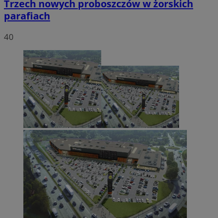
Trzech nowych proboszczów w żorskich
parafiach
40