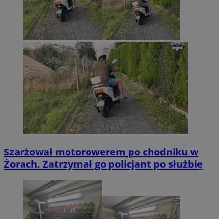
Szarżował motorowerem po chodniku w
Żorach. Zatrzymał go policjant po służbie