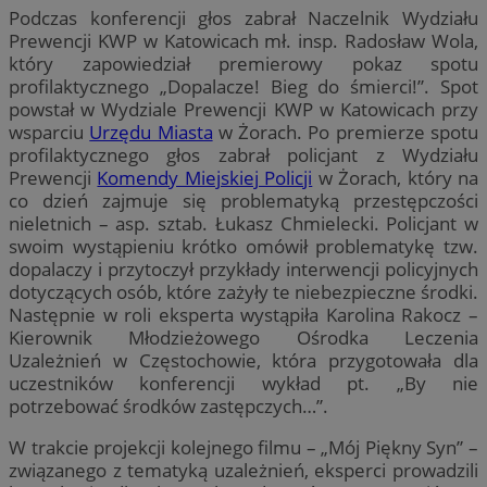
Podczas konferencji głos zabrał Naczelnik Wydziału
Prewencji KWP w Katowicach mł. insp. Radosław Wola,
który zapowiedział premierowy pokaz spotu
profilaktycznego „Dopalacze! Bieg do śmierci!”. Spot
powstał w Wydziale Prewencji KWP w Katowicach przy
wsparciu
Urzędu Miasta
w Żorach. Po premierze spotu
profilaktycznego głos zabrał policjant z Wydziału
Prewencji
Komendy Miejskiej Policji
w Żorach, który na
co dzień zajmuje się problematyką przestępczości
nieletnich – asp. sztab. Łukasz Chmielecki. Policjant w
swoim wystąpieniu krótko omówił problematykę tzw.
dopalaczy i przytoczył przykłady interwencji policyjnych
dotyczących osób, które zażyły te niebezpieczne środki.
Następnie w roli eksperta wystąpiła Karolina Rakocz –
Kierownik Młodzieżowego Ośrodka Leczenia
Uzależnień w Częstochowie, która przygotowała dla
uczestników konferencji wykład pt. „By nie
potrzebować środków zastępczych…”.
W trakcie projekcji kolejnego filmu – „Mój Piękny Syn” –
związanego z tematyką uzależnień, eksperci prowadzili