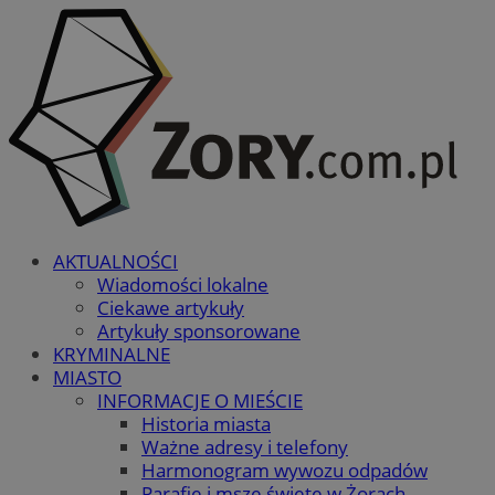
AKTUALNOŚCI
Wiadomości lokalne
Ciekawe artykuły
Artykuły sponsorowane
KRYMINALNE
MIASTO
INFORMACJE O MIEŚCIE
Historia miasta
Ważne adresy i telefony
Harmonogram wywozu odpadów
Parafie i msze święte w Żorach