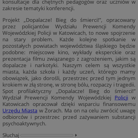
konsultacje dla chętnych pedagogów oraz uczniów w
zakresie tematyki konferencji.
Projekt „Dopalacze! Bieg do śmierci!”, opracowany
przez policjantów Wydziału Prewencji Komendy
Wojewódzkiej Policji w Katowicach, to nowe spojrzenie
na stary problem. Każde kolejne spotkanie w
pozostałych powiatach województwa śląskiego będzie
podobne: miejscowe kino, wykłady eksperckie oraz
prezentacja filmu związanego z zagrożeniem, jakim są
dopalacze i narkotyki. Naszym celem są wszystkie
miasta, każda szkoła i każdy uczeń, którego mamy
obowiązek, jako dorośli, przestrzec przed tym jednym
krokiem w złą stronę, w stronę bólu, rozpaczy i tragedii.
Spot profilaktyczny „Dopalacze! Bieg do śmierci!”
Wydział Prewencji Komendy Wojewódzkiej
Policji
w
Katowicach opracował dzięki wsparciu finansowemu
Urzędu Miasta
w Żorach. Ma on na celu zwrócić uwagę
odbiorców i przestrzec przed zażywaniem substancji
psychoaktywnych.
Słuchaj
⏵︎