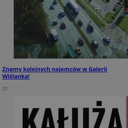
Znamy kolejnych najemców w Galerii
Wiślanka!
21