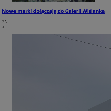
Nowe marki dołączają do Galerii Wiślanka
23
4