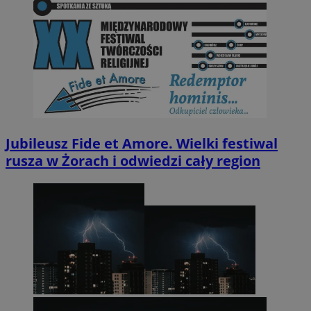
Jubileusz Fide et Amore. Wielki festiwal
rusza w Żorach i odwiedzi cały region