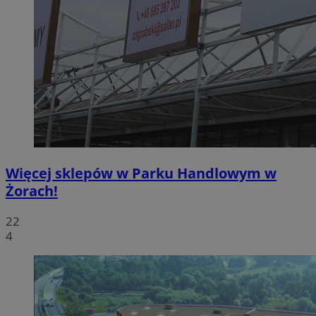
Więcej sklepów w Parku Handlowym w
Żorach!
22
4