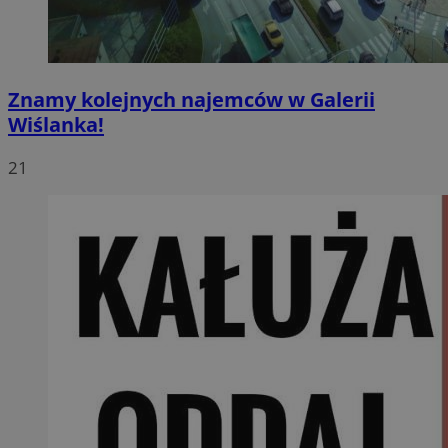
Znamy kolejnych najemców w Galerii
Wiślanka!
21