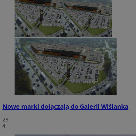
Nowe marki dołączają do Galerii Wiślanka
23
4