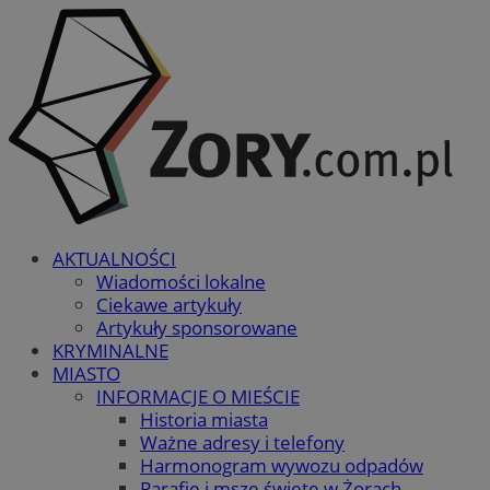
AKTUALNOŚCI
Wiadomości lokalne
Ciekawe artykuły
Artykuły sponsorowane
KRYMINALNE
MIASTO
INFORMACJE O MIEŚCIE
Historia miasta
Ważne adresy i telefony
Harmonogram wywozu odpadów
Parafie i msze święte w Żorach