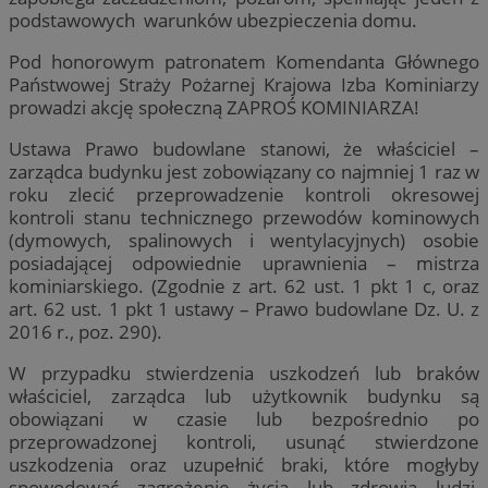
podstawowych warunków ubezpieczenia domu.
Pod honorowym patronatem Komendanta Głównego
Państwowej Straży Pożarnej Krajowa Izba Kominiarzy
prowadzi akcję społeczną ZAPROŚ KOMINIARZA!
Ustawa Prawo budowlane stanowi, że właściciel –
zarządca budynku jest zobowiązany co najmniej 1 raz w
roku zlecić przeprowadzenie kontroli okresowej
kontroli stanu technicznego przewodów kominowych
(dymowych, spalinowych i wentylacyjnych) osobie
posiadającej odpowiednie uprawnienia – mistrza
kominiarskiego. (Zgodnie z art. 62 ust. 1 pkt 1 c, oraz
art. 62 ust. 1 pkt 1 ustawy – Prawo budowlane Dz. U. z
2016 r., poz. 290).
W przypadku stwierdzenia uszkodzeń lub braków
właściciel, zarządca lub użytkownik budynku są
obowiązani w czasie lub bezpośrednio po
przeprowadzonej kontroli, usunąć stwierdzone
uszkodzenia oraz uzupełnić braki, które mogłyby
spowodować zagrożenie życia lub zdrowia ludzi,