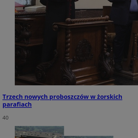
Trzech nowych proboszczów w żorskich
parafiach
40