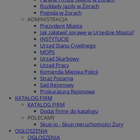
Rozkłady jazdy w Żorach
Pogoda w Żorach
ADMINISTRACJA
Prezydent Miasta
Jak załatwić sprawę w Urzędzie Miasta?
INSTYTUCJE
Urząd Stanu Cywilnego
MOPS
Urząd Skarbowy
Urząd Pracy
Komenda Miejska Policji
Straż Pożarna
Sąd Rejonowy
Prokuratura Rejonowa
KATALOG FIRM
KATALOG FIRM
Dodaj firmę do katalogu
POLECAMY
Skup.io - Skup nieruchomości Żory
OGŁOSZENIA
OGŁOSZENIA