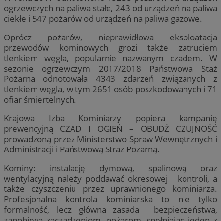
ogrzewczych na paliwa stałe, 243 od urządzeń na paliwa
ciekłe i 547 pożarów od urządzeń na paliwa gazowe.
Oprócz pożarów, nieprawidłowa eksploatacja
przewodów kominowych grozi także zatruciem
tlenkiem węgla, popularnie nazwanym czadem. W
sezonie ogrzewczym 2017/2018 Państwowa Staż
Pożarna odnotowała 4343 zdarzeń związanych z
tlenkiem węgla, w tym 2651 osób poszkodowanych i 71
ofiar śmiertelnych.
Krajowa Izba Kominiarzy popiera kampanię
prewencyjną CZAD I OGIEŃ – OBUDŹ CZUJNOŚĆ
prowadzoną przez Ministerstwo Spraw Wewnętrznych i
Administracji i Państwową Straż Pożarną.
Kominy: instalację dymową, spalinową oraz
wentylacyjną należy poddawać okresowej kontroli, a
także czyszczeniu przez uprawnionego kominiarza.
Profesjonalna kontrola kominiarska to nie tylko
formalność, lecz główna zasada bezpieczeństwa,
zapobiega zaczadzeniom, pożarom, spełniając jeden z