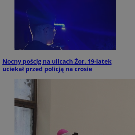
Nocny pościg na ulicach Żor. 19-latek
uciekał przed policją na crosie