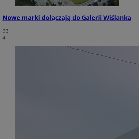
Nowe marki dołączają do Galerii Wiślanka
23
4