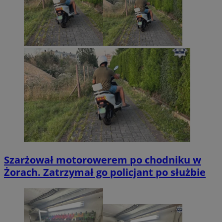
Szarżował motorowerem po chodniku w
Żorach. Zatrzymał go policjant po służbie