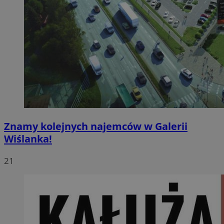
Znamy kolejnych najemców w Galerii
Wiślanka!
21