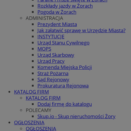
Rozkłady jazdy w Żorach
Pogoda w Żorach
ADMINISTRACJA
Prezydent Miasta
Jak załatwić sprawę w Urzędzie Miasta?
INSTYTUCJE
Urząd Stanu Cywilnego
MOPS
Urząd Skarbowy
Urząd Pracy
Komenda Miejska Policji
Straż Pożarna
Sąd Rejonowy
Prokuratura Rejonowa
KATALOG FIRM
KATALOG FIRM
Dodaj firmę do katalogu
POLECAMY
Skup.io - Skup nieruchomości Żory
OGŁOSZENIA
OGŁOSZENIA