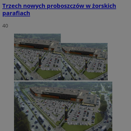
Trzech nowych proboszczów w żorskich
parafiach
40