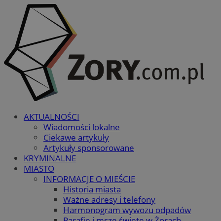
AKTUALNOŚCI
Wiadomości lokalne
Ciekawe artykuły
Artykuły sponsorowane
KRYMINALNE
MIASTO
INFORMACJE O MIEŚCIE
Historia miasta
Ważne adresy i telefony
Harmonogram wywozu odpadów
Parafie i msze święte w Żorach