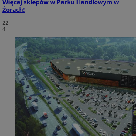
Więcej sklepów w Parku Handlowym w
Żorach!
22
4