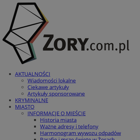
AKTUALNOŚCI
Wiadomości lokalne
Ciekawe artykuły
Artykuły sponsorowane
KRYMINALNE
MIASTO
INFORMACJE O MIEŚCIE
Historia miasta
Ważne adresy i telefony
Harmonogram wywozu odpadów
Parafie i msze święte w Żorach