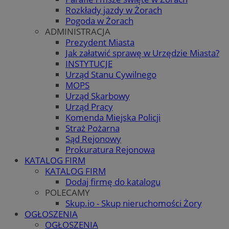
Rozkłady jazdy w Żorach
Pogoda w Żorach
ADMINISTRACJA
Prezydent Miasta
Jak załatwić sprawę w Urzędzie Miasta?
INSTYTUCJE
Urząd Stanu Cywilnego
MOPS
Urząd Skarbowy
Urząd Pracy
Komenda Miejska Policji
Straż Pożarna
Sąd Rejonowy
Prokuratura Rejonowa
KATALOG FIRM
KATALOG FIRM
Dodaj firmę do katalogu
POLECAMY
Skup.io - Skup nieruchomości Żory
OGŁOSZENIA
OGŁOSZENIA