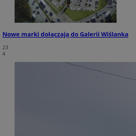
Nowe marki dołączają do Galerii Wiślanka
23
4