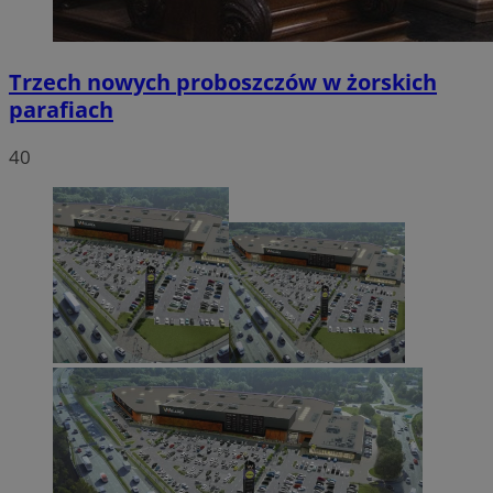
Trzech nowych proboszczów w żorskich
parafiach
40