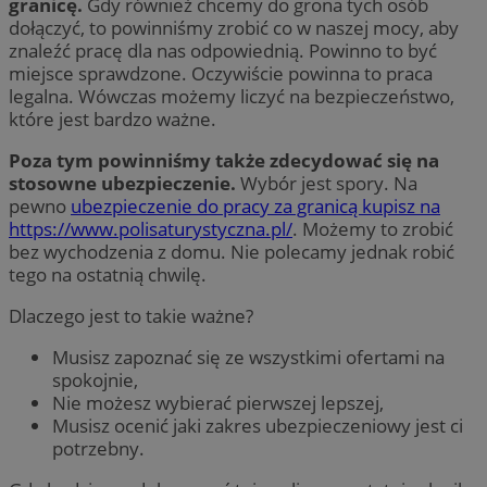
granicę.
Gdy również chcemy do grona tych osób
dołączyć, to powinniśmy zrobić co w naszej mocy, aby
znaleźć pracę dla nas odpowiednią. Powinno to być
miejsce sprawdzone. Oczywiście powinna to praca
legalna. Wówczas możemy liczyć na bezpieczeństwo,
które jest bardzo ważne.
Poza tym powinniśmy także zdecydować się na
stosowne ubezpieczenie.
Wybór jest spory. Na
pewno
ubezpieczenie do pracy za granicą kupisz na
https://www.polisaturystyczna.pl/
. Możemy to zrobić
bez wychodzenia z domu. Nie polecamy jednak robić
tego na ostatnią chwilę.
Dlaczego jest to takie ważne?
Musisz zapoznać się ze wszystkimi ofertami na
spokojnie,
Nie możesz wybierać pierwszej lepszej,
Musisz ocenić jaki zakres ubezpieczeniowy jest ci
potrzebny.