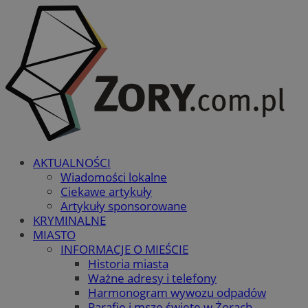
AKTUALNOŚCI
Wiadomości lokalne
Ciekawe artykuły
Artykuły sponsorowane
KRYMINALNE
MIASTO
INFORMACJE O MIEŚCIE
Historia miasta
Ważne adresy i telefony
Harmonogram wywozu odpadów
Parafie i msze święte w Żorach