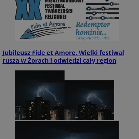
Jubileusz Fide et Amore. Wielki festiwal
rusza w Żorach i odwiedzi cały region