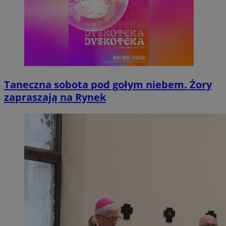
Taneczna sobota pod gołym niebem. Żory
zapraszają na Rynek