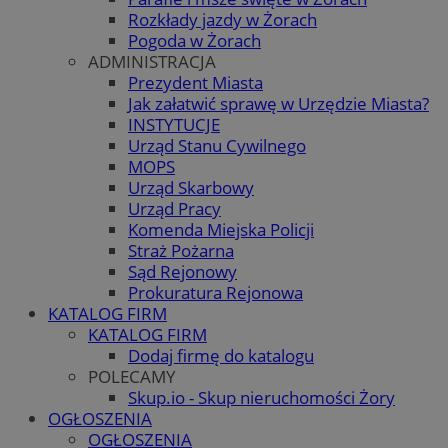
Rozkłady jazdy w Żorach
Pogoda w Żorach
ADMINISTRACJA
Prezydent Miasta
Jak załatwić sprawę w Urzędzie Miasta?
INSTYTUCJE
Urząd Stanu Cywilnego
MOPS
Urząd Skarbowy
Urząd Pracy
Komenda Miejska Policji
Straż Pożarna
Sąd Rejonowy
Prokuratura Rejonowa
KATALOG FIRM
KATALOG FIRM
Dodaj firmę do katalogu
POLECAMY
Skup.io - Skup nieruchomości Żory
OGŁOSZENIA
OGŁOSZENIA