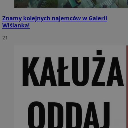
Znamy kolejnych najemców w Galerii
Wiślanka!
21