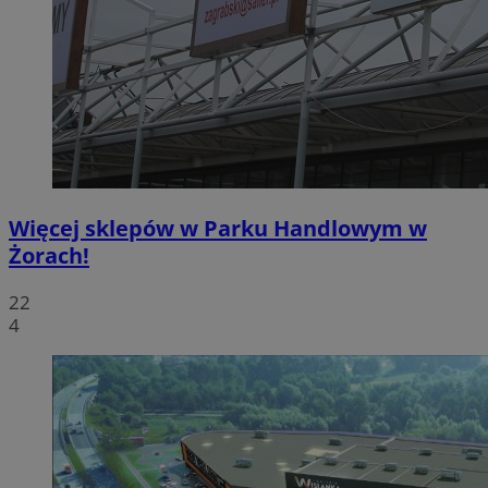
Więcej sklepów w Parku Handlowym w
Żorach!
22
4