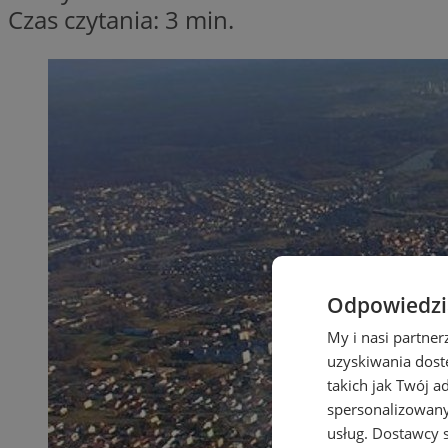
Czas czytania: 3 min.
Odpowiedzia
My i nasi partne
uzyskiwania dost
takich jak Twój a
spersonalizowanyc
usług.
Dostawcy s