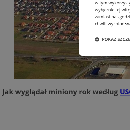
w tym wykorzysty
wyłącznie tej wi
zamiast na zgodz
chwili wycofać s
POKAŻ SZCZ
Niezbędne
Jak wyglądał miniony rok według
US
Ni
Niezbędne pliki cook
zarządzanie kontem. 
Nazwa