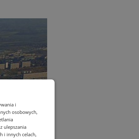
ywania i
danych osobowych,
etlania
az ulepszania
 i innych celach,