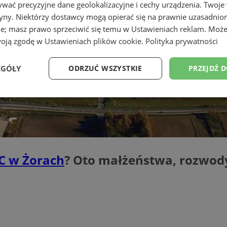
wać precyzyjne dane geolokalizacyjne i cechy urządzenia. Twoje
tryny. Niektórzy dostawcy mogą opierać się na prawnie uzasadnio
ie; masz prawo sprzeciwić się temu w
Ustawieniach reklam
. Może
woją zgodę w
Ustawieniach plików cookie
.
Polityka prywatności
EGÓŁY
ODRZUĆ WSZYSTKIE
PRZEJDŹ 
Wydajność
Targetowanie
Funkcjonalność
Ni
C w Żorach
? Oto małżeństwa, rozwody,
ezbędne
Wydajność
Targetowanie
Funkcjonalność
Niesklasyfikow
ie umożliwiają korzystanie z podstawowych funkcji strony internetowej, takich jak log
Bez niezbędnych plików cookie nie można prawidłowo korzystać ze strony internetowe
Okres
Provider
/
Domena
Opis
przechowywania