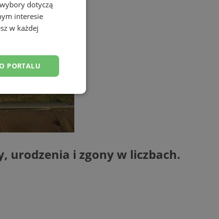
 wybory dotyczą
nym interesie
sz w każdej
DO PORTALU
esklasyfikowane
 urodzenia i zgony w liczbach.
ane
owanie użytkownika i
j.