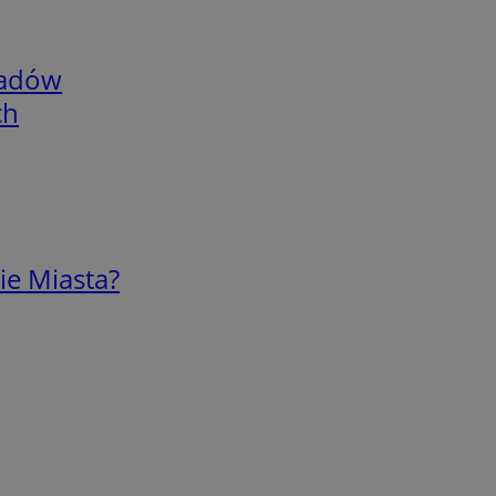
adów
ch
ie Miasta?