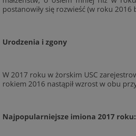
postanowiły się rozwieść (w roku 2016 b
li_gc
CookieScriptConse
Urodzenia i zgony
W 2017 roku w żorskim USC zarejestr
Nazwa
rokiem 2016 nastąpił wzrost w obu pr
Nazwa
Nazwa
gid_CAESEEbgrCsX
_ga_L2744325BY
__mguid_
tt_viewer
_ga
Najpopularniejsze imiona 2017 roku:
DSID
ADKUID