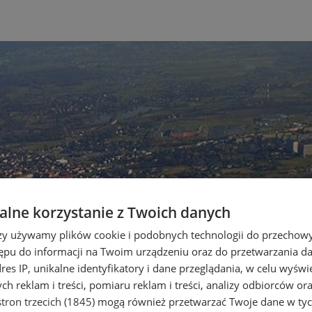
lne korzystanie z Twoich danych
rzy używamy plików cookie i podobnych technologii do przechow
ępu do informacji na Twoim urządzeniu oraz do przetwarzania 
dres IP, unikalne identyfikatory i dane przeglądania, w celu wyświ
h reklam i treści, pomiaru reklam i treści, analizy odbiorców or
tron trzecich (1845)
mogą również przetwarzać Twoje dane w tych