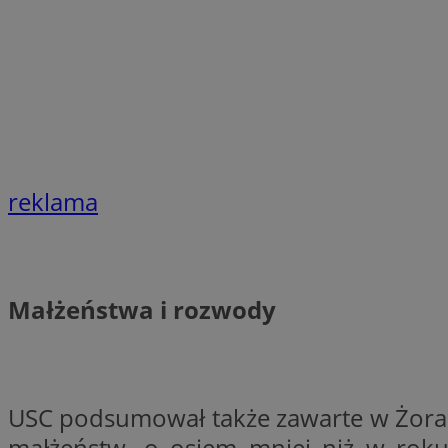
SessID
QeSessID
MvSessID
__cf_bm
suid
reklama
INGRESSCOOKIE
Małżeństwa i rozwody
euds
VISITOR_PRIVACY_
USC podsumował także zawarte w Żora
małżeństw, o osiem mniej niż w ro