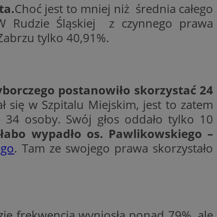
ta.
Choć jest to mniej niż średnia całego
woich preferencji,
 z regulacjami
 W Rudzie Śląskiej z czynnego prawa
Zabrzu tylko 40,91%.
y gościa na
nych celów
rzez usługę Cookie-
preferencji
 na pliki cookie.
ookie Cookie-
orczego postanowiło skorzystać 24
się w Szpitalu Miejskim, jest to zatem
 34 osoby. Swój głos oddało tylko 10
słabo wypadło os. Pawlikowskiego –
ego
. Tam ze swojego prawa skorzystało
lytics do
ookie jest używany
iewer”, aby pomóc
acznej identyfikacji
e widzisz w naszych
dostępu do strony
Analytics - co
ej, aby śledzić
anej usługi
e użytkowników i
rozróżniania
 konkretnej
. Pomaga w
e losowo
zyfrowany /
ta. Jest on
izowanych
nie i służy do
eń użytkowników i
 sesji i kampanii
ie frekwencja wyniosła ponad 79%, ale
ry identyfikuje
iu korzystania z