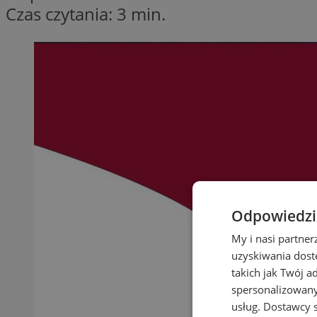
Czas czytania: 3 min.
Odpowiedzia
My i nasi partne
uzyskiwania dost
takich jak Twój a
spersonalizowanyc
usług.
Dostawcy s