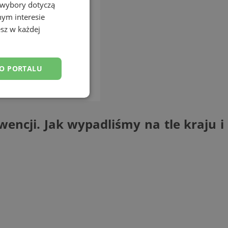
 wybory dotyczą
nym interesie
sz w każdej
DO PORTALU
esklasyfikowane
encji. Jak wypadliśmy na tle kraju i
ane
owanie użytkownika i
j.