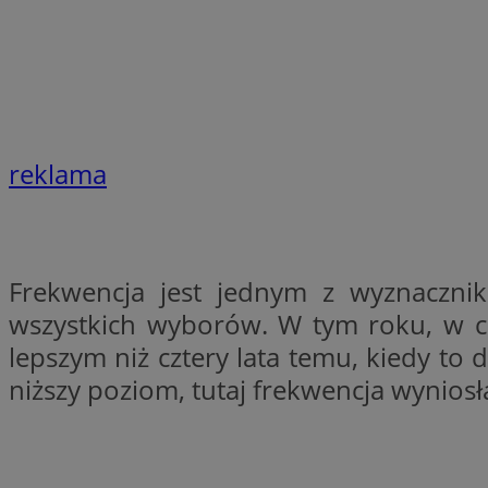
SessID
QeSessID
MvSessID
__cf_bm
reklama
suid
INGRESSCOOKIE
Frekwencja jest jednym z wyznacznikó
wszystkich wyborów. W tym roku, w c
euds
lepszym niż cztery lata temu, kiedy to
niższy poziom, tutaj frekwencja wyniosł
VISITOR_PRIVACY_