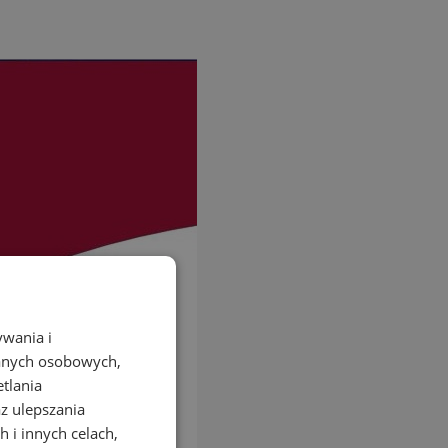
ywania i
danych osobowych,
etlania
az ulepszania
 i innych celach,