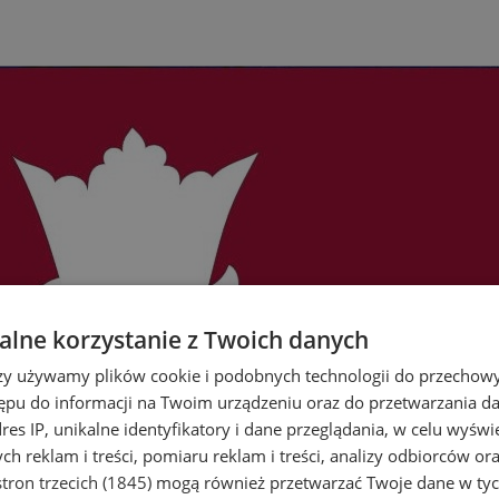
lne korzystanie z Twoich danych
rzy używamy plików cookie i podobnych technologii do przechow
ępu do informacji na Twoim urządzeniu oraz do przetwarzania 
dres IP, unikalne identyfikatory i dane przeglądania, w celu wyświ
h reklam i treści, pomiaru reklam i treści, analizy odbiorców or
tron trzecich (1845)
mogą również przetwarzać Twoje dane w tych