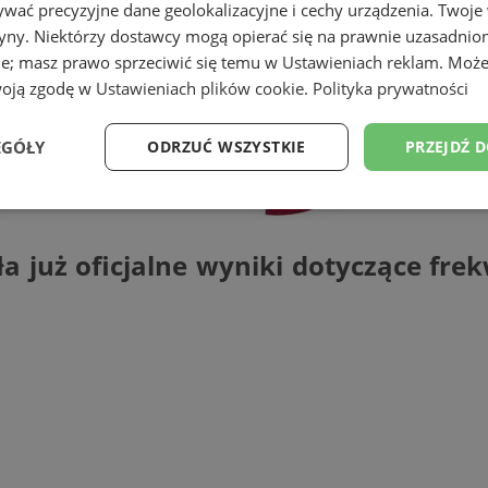
wać precyzyjne dane geolokalizacyjne i cechy urządzenia. Twoje
tryny. Niektórzy dostawcy mogą opierać się na prawnie uzasadnio
ie; masz prawo sprzeciwić się temu w
Ustawieniach reklam
. Może
woją zgodę w
Ustawieniach plików cookie
.
Polityka prywatności
EGÓŁY
ODRZUĆ WSZYSTKIE
PRZEJDŹ 
Wydajność
Targetowanie
Funkcjonalność
Ni
uż oficjalne wyniki dotyczące frekw
ezbędne
Wydajność
Targetowanie
Funkcjonalność
Niesklasyfikow
ie umożliwiają korzystanie z podstawowych funkcji strony internetowej, takich jak log
Bez niezbędnych plików cookie nie można prawidłowo korzystać ze strony internetowe
Okres
Provider
/
Domena
Opis
przechowywania