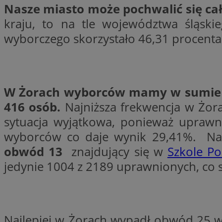
Nasze miasto może pochwalić się ca
kraju, to na tle województwa śląsk
wyborczego skorzystało 46,31 procenta
li_gc
CookieScriptConse
W Żorach wyborców mamy w sumie 4
416 osób.
Najniższa frekwencja w Żora
sytuacja wyjątkowa, ponieważ uprawn
Nazwa
wyborców co daje wynik 29,41%. N
Nazwa
Nazwa
gid_CAESEEbgrCsX
obwód 13
znajdujący się w
Szkole P
_ga_L2744325BY
__mguid_
tt_viewer
jedynie 1004 z 2189 uprawnionych, co 
_ga
DSID
Najlepiej w Żorach wypadł obwód 25 w
ADKUID