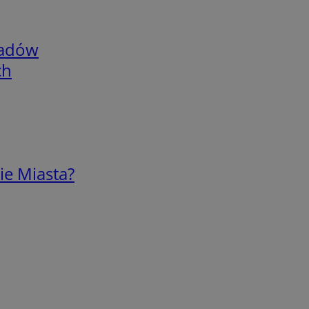
adów
ch
ie Miasta?