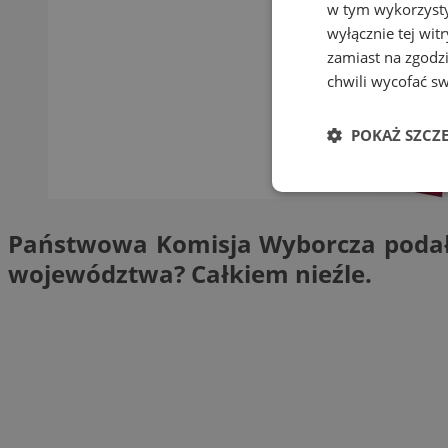
w tym wykorzysty
wyłącznie tej wi
zamiast na zgodz
chwili wycofać s
POKAŻ SZCZ
Niezbędne
Państwowa Komisja Wyborcza podała j
województwa? Całkiem nieźle.
Ni
Niezbędne pliki cook
zarządzanie kontem. 
Nazwa