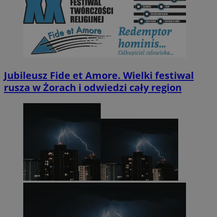
Jubileusz Fide et Amore. Wielki festiwal
rusza w Żorach i odwiedzi cały region