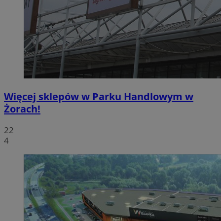
Więcej sklepów w Parku Handlowym w
Żorach!
22
4