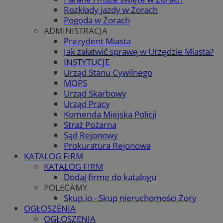
Rozkłady jazdy w Żorach
Pogoda w Żorach
ADMINISTRACJA
Prezydent Miasta
Jak załatwić sprawę w Urzędzie Miasta?
INSTYTUCJE
Urząd Stanu Cywilnego
MOPS
Urząd Skarbowy
Urząd Pracy
Komenda Miejska Policji
Straż Pożarna
Sąd Rejonowy
Prokuratura Rejonowa
KATALOG FIRM
KATALOG FIRM
Dodaj firmę do katalogu
POLECAMY
Skup.io - Skup nieruchomości Żory
OGŁOSZENIA
OGŁOSZENIA