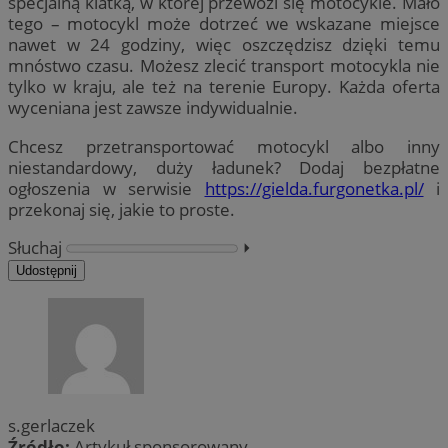
specjalną klatką, w której przewozi się motocykle. Mało
tego – motocykl może dotrzeć we wskazane miejsce
nawet w 24 godziny, więc oszczędzisz dzięki temu
mnóstwo czasu. Możesz zlecić transport motocykla nie
tylko w kraju, ale też na terenie Europy. Każda oferta
wyceniana jest zawsze indywidualnie.
Chcesz przetransportować motocykl albo inny
niestandardowy, duży ładunek? Dodaj bezpłatne
ogłoszenia w serwisie
https://gielda.furgonetka.pl/
i
przekonaj się, jakie to proste.
Słuchaj
⏵︎
Udostępnij
s.gerlaczek
Źródło:
Artykuł sponsorowany