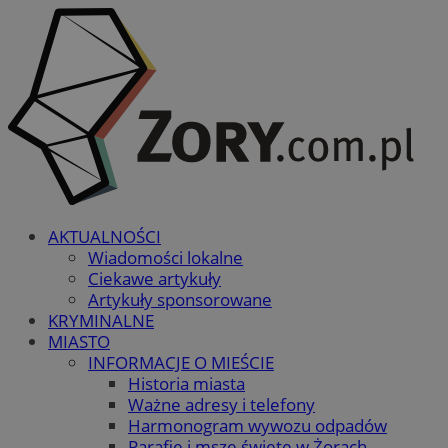
AKTUALNOŚCI
Wiadomości lokalne
Ciekawe artykuły
Artykuły sponsorowane
KRYMINALNE
MIASTO
INFORMACJE O MIEŚCIE
Historia miasta
Ważne adresy i telefony
Harmonogram wywozu odpadów
Parafie i msze święte w Żorach