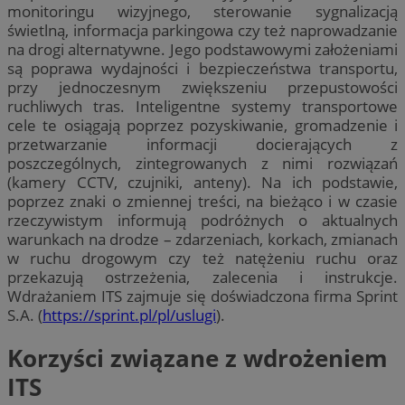
monitoringu wizyjnego, sterowanie sygnalizacją
świetlną, informacja parkingowa czy też naprowadzanie
na drogi alternatywne. Jego podstawowymi założeniami
są poprawa wydajności i bezpieczeństwa transportu,
przy jednoczesnym zwiększeniu przepustowości
ruchliwych tras. Inteligentne systemy transportowe
cele te osiągają poprzez pozyskiwanie, gromadzenie i
przetwarzanie informacji docierających z
poszczególnych, zintegrowanych z nimi rozwiązań
(kamery CCTV, czujniki, anteny). Na ich podstawie,
poprzez znaki o zmiennej treści, na bieżąco i w czasie
rzeczywistym informują podróżnych o aktualnych
warunkach na drodze – zdarzeniach, korkach, zmianach
w ruchu drogowym czy też natężeniu ruchu oraz
przekazują ostrzeżenia, zalecenia i instrukcje.
Wdrażaniem ITS zajmuje się doświadczona firma Sprint
S.A. (
https://sprint.pl/pl/uslugi
).
Korzyści związane z wdrożeniem
ITS