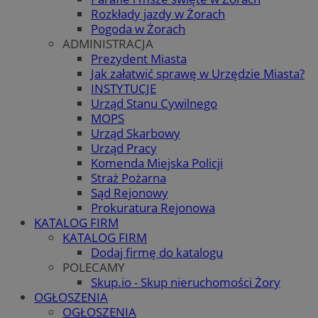
Rozkłady jazdy w Żorach
Pogoda w Żorach
ADMINISTRACJA
Prezydent Miasta
Jak załatwić sprawę w Urzędzie Miasta?
INSTYTUCJE
Urząd Stanu Cywilnego
MOPS
Urząd Skarbowy
Urząd Pracy
Komenda Miejska Policji
Straż Pożarna
Sąd Rejonowy
Prokuratura Rejonowa
KATALOG FIRM
KATALOG FIRM
Dodaj firmę do katalogu
POLECAMY
Skup.io - Skup nieruchomości Żory
OGŁOSZENIA
OGŁOSZENIA