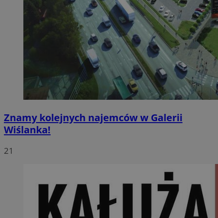
Znamy kolejnych najemców w Galerii
Wiślanka!
21