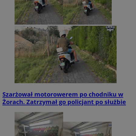
Szarżował motorowerem po chodniku w
Żorach. Zatrzymał go policjant po służbie