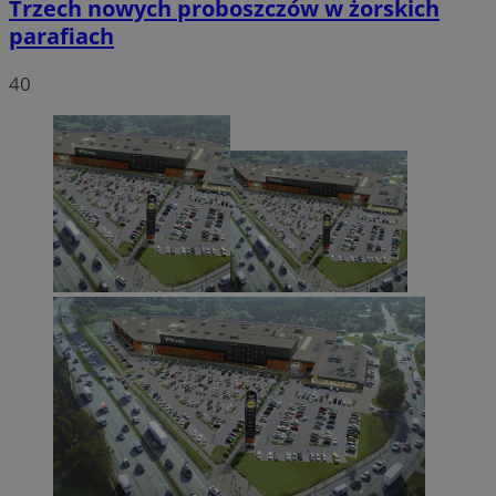
Trzech nowych proboszczów w żorskich
parafiach
40