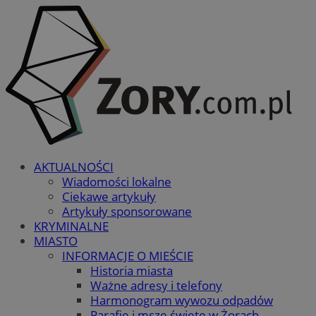
AKTUALNOŚCI
Wiadomości lokalne
Ciekawe artykuły
Artykuły sponsorowane
KRYMINALNE
MIASTO
INFORMACJE O MIEŚCIE
Historia miasta
Ważne adresy i telefony
Harmonogram wywozu odpadów
Parafie i msze święte w Żorach