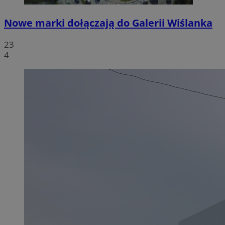
Nowe marki dołączają do Galerii Wiślanka
23
4