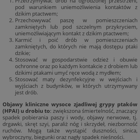
Przetrzymywać drób na ogrodzonej przestrzeni,
pod warunkiem uniemożliwienia kontaktów z
dzikim ptactwem;
Przechowywać paszę w pomieszczeniach
zamkniętych lub pod szczelnym przykryciem,
uniemożliwiającym kontakt z dzikim ptactwem;
Karmić i poić drób w pomieszczeniach
zamkniętych, do których nie mają dostępu ptaki
dzikie;
Stosować w gospodarstwie odzież i obuwie
ochronne oraz po każdym kontakcie z drobiem lub
dzikimi ptakami umyć ręce wodą z mydłem;
Stosować maty dezynfekcyjne w wejściach i
wyjściach z budynków, w których utrzymywany
jest drób.
Objawy kliniczne wysoce zjadliwej grypy ptaków
(HPAI) u drobiu to
: zwiększona śmiertelność, znaczący
spadek pobierania paszy i wody, objawy nerwowe, tj.
drgawki, skręt szyi, paraliż nóg i skrzydeł, niezborność
ruchów. Mogą także wystąpić duszności, sinica,
wybroczyny, biegunki oraz nagły spadek nieśności.