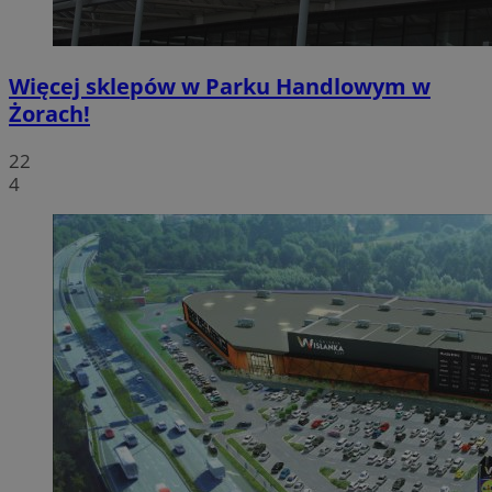
Więcej sklepów w Parku Handlowym w
Żorach!
22
4