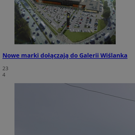
Nowe marki dołączają do Galerii Wiślanka
23
4