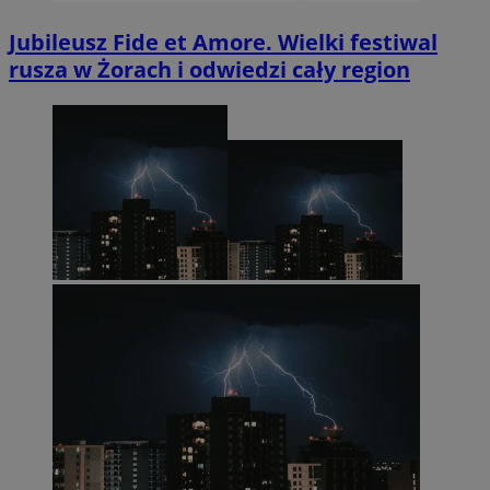
Jubileusz Fide et Amore. Wielki festiwal
rusza w Żorach i odwiedzi cały region