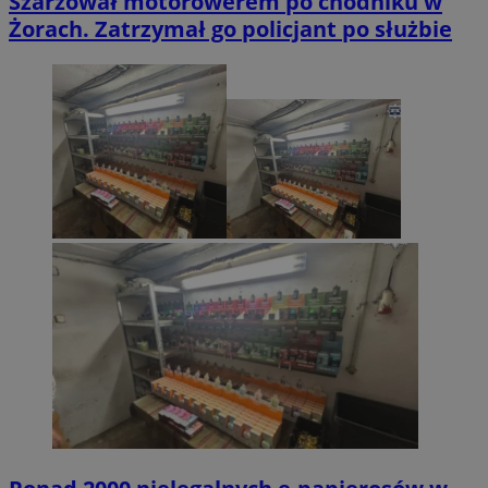
Szarżował motorowerem po chodniku w
Żorach. Zatrzymał go policjant po służbie