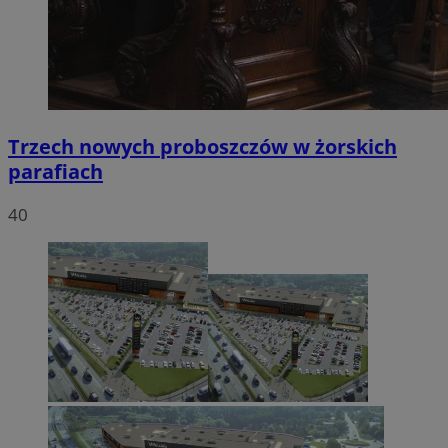
Trzech nowych proboszczów w żorskich
parafiach
40