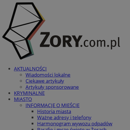
AKTUALNOŚCI
Wiadomości lokalne
Ciekawe artykuły
Artykuły sponsorowane
KRYMINALNE
MIASTO
INFORMACJE O MIEŚCIE
Historia miasta
Ważne adresy i telefony
Harmonogram wywozu odpadów
Parafie i msze święte w Żorach