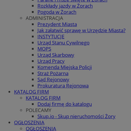
Rozkłady jazdy w Żorach
Pogoda w Żorach
ADMINISTRACJA
Prezydent Miasta
Jak załatwić sprawę w Urzędzie Miasta?
INSTYTUCJE
Urząd Stanu Cywilnego
MOPS
Urząd Skarbowy
Urząd Pracy
Komenda Miejska Policji
Straż Pożarna
Sąd Rejonowy
Prokuratura Rejonowa
KATALOG FIRM
KATALOG FIRM
Dodaj firmę do katalogu
POLECAMY
Skup.io - Skup nieruchomości Żory
OGŁOSZENIA
OGŁOSZENIA