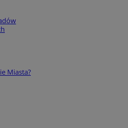
adów
ch
ie Miasta?