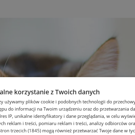
lne korzystanie z Twoich danych
rzy używamy plików cookie i podobnych technologii do przechow
ępu do informacji na Twoim urządzeniu oraz do przetwarzania 
dres IP, unikalne identyfikatory i dane przeglądania, w celu wyświ
h reklam i treści, pomiaru reklam i treści, analizy odbiorców or
tron trzecich (1845)
mogą również przetwarzać Twoje dane w tych