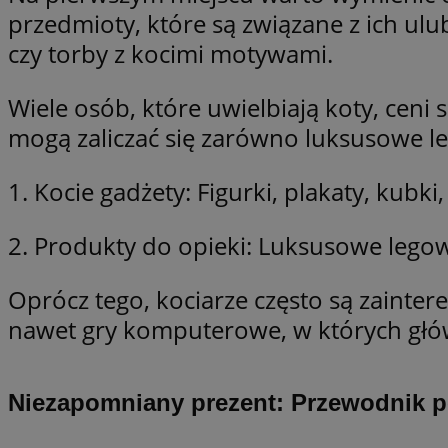
przedmioty, które są związane z ich ulu
czy torby z kocimi motywami.
li_gc
Wiele osób, które uwielbiają koty, ceni
CookieScriptConse
mogą zaliczać się zarówno luksusowe leg
1. Kocie gadżety: Figurki, plakaty, kubk
2. Produkty do opieki: Luksusowe legowi
Nazwa
Nazwa
Nazwa
gid_CAESEEbgrCsX
Oprócz tego, kociarze często są zainter
_ga_L2744325BY
__mguid_
nawet gry komputerowe, w których główn
tt_viewer
_ga
DSID
Niezapomniany prezent: Przewodnik po
ADKUID