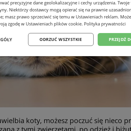
wać precyzyjne dane geolokalizacyjne i cechy urządzenia. Twoje
tryny. Niektórzy dostawcy mogą opierać się na prawnie uzasadnio
ie; masz prawo sprzeciwić się temu w
Ustawieniach reklam
. Może
woją zgodę w
Ustawieniach plików cookie
.
Polityka prywatności
EGÓŁY
ODRZUĆ WSZYSTKIE
PRZEJDŹ 
Wydajność
Targetowanie
Funkcjonalność
Ni
ezbędne
Wydajność
Targetowanie
Funkcjonalność
Niesklasyfikow
ie umożliwiają korzystanie z podstawowych funkcji strony internetowej, takich jak log
Bez niezbędnych plików cookie nie można prawidłowo korzystać ze strony internetowe
uwielbia koty, możesz poczuć się nieco p
Okres
Provider
/
Domena
Opis
ązaną z tymi zwierzętami, po odzież i biż
przechowywania