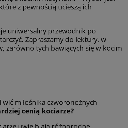
tóre z pewnością ucieszą ich
entyfikator sesji.
entyfikator sesji.
entyfikator sesji.
ieje uniwersalny przewodnik po
niania ludzi i
trony internetowej,
tarczyć. Zapraszamy do lektury, w
e ważnych raportów
ryny internetowej.
w, zarówno tych bawiących się w kocim
 identyfikatora
erów obsługuje
ekście
lu optymalizacji
 do przechowywania
niu do usług
e, czy użytkownik
enia lub reklamy.
śliwić miłośnika czworonożnych
nformacje o zgodzie
rdziej cenią kociarze?
ncjach dotyczących
ia z witryny.
olityki prywatności
ich przestrzeganie
iarze uwielbiają różnorodne
temu użytkownik nie