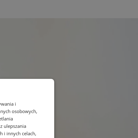
ywania i
danych osobowych,
etlania
az ulepszania
 i innych celach,