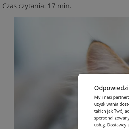
Czas czytania: 17 min.
Odpowiedzia
My i nasi partne
uzyskiwania dost
takich jak Twój a
spersonalizowanyc
usług.
Dostawcy s