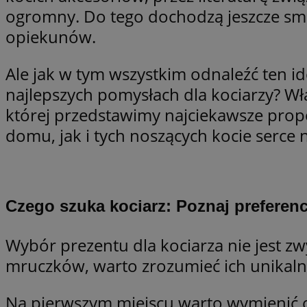
ogromny. Do tego dochodzą jeszcze smak
SessID
opiekunów.
QeSessID
MvSessID
Ale jak w tym wszystkim odnaleźć ten i
__cf_bm
najlepszych pomysłach dla kociarzy? Wł
której przedstawimy najciekawsze prop
suid
domu, jak i tych noszących kocie serce 
INGRESSCOOKIE
Czego szuka kociarz: Poznaj preferen
euds
Wybór prezentu dla kociarza nie jest z
VISITOR_PRIVACY_
mruczków, warto zrozumieć ich unikalne
Na pierwszym miejscu warto wymienić o