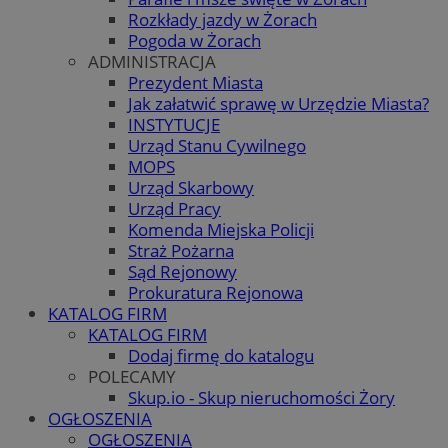
Rozkłady jazdy w Żorach
Pogoda w Żorach
ADMINISTRACJA
Prezydent Miasta
Jak załatwić sprawę w Urzędzie Miasta?
INSTYTUCJE
Urząd Stanu Cywilnego
MOPS
Urząd Skarbowy
Urząd Pracy
Komenda Miejska Policji
Straż Pożarna
Sąd Rejonowy
Prokuratura Rejonowa
KATALOG FIRM
KATALOG FIRM
Dodaj firmę do katalogu
POLECAMY
Skup.io - Skup nieruchomości Żory
OGŁOSZENIA
OGŁOSZENIA