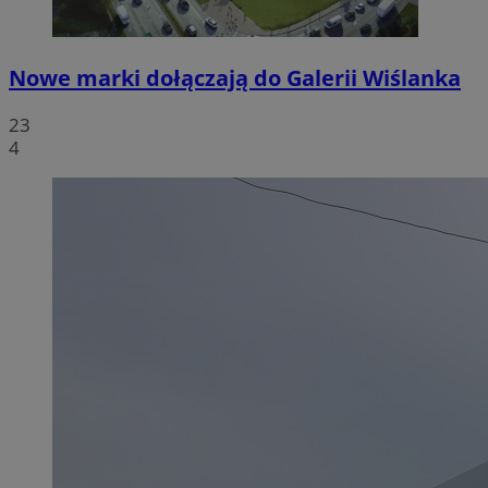
Nowe marki dołączają do Galerii Wiślanka
23
4