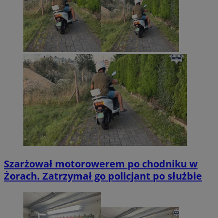
Szarżował motorowerem po chodniku w
Żorach. Zatrzymał go policjant po służbie