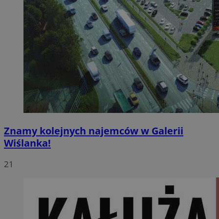
Znamy kolejnych najemców w Galerii
Wiślanka!
21