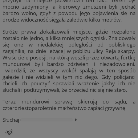
przybyli na miejsce potwierdzili ten fakt. Teren był
mocno zadymiony, a kierowcy zmuszeni byli jechać
bardzo wolno, gdyż z powodu jego pojawienia się na
drodze widoczność sięgała zaledwie kilku metrów.
Stróże prawa zlokalizowali miejsce, gdzie rozpalone
zostało nie jedno, a kilka mniejszych ognisk. Znajdowały
się one w niedalekiej odległości od pobliskiego
zagajnika, na dnie leżącej w pobliżu ulicy Reja skarpy.
Właściciele posesji, na którą weszli przez otwartą furtkę
mundurowi byli bardzo zdziwieni i niezadowoleni.
Twierdzili, że wszyscy wokół spalają w ten sposób
gałęzie i nie widzieli w tym nic złego. Gdy policjanci
chcieli ich pouczyć sprawiali wrażenie jakby ich nie
słuchali i podtrzymywali, że przecież nic się nie stało.
Teraz mundurowi sprawę skierują do sądu, a
czterdziestoparoletnie małżeństwo zapłaci grzywnę
Słuchaj
⏵︎
Tagi: