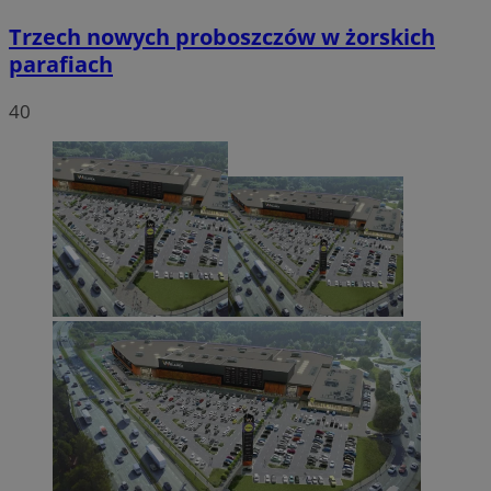
Trzech nowych proboszczów w żorskich
parafiach
40