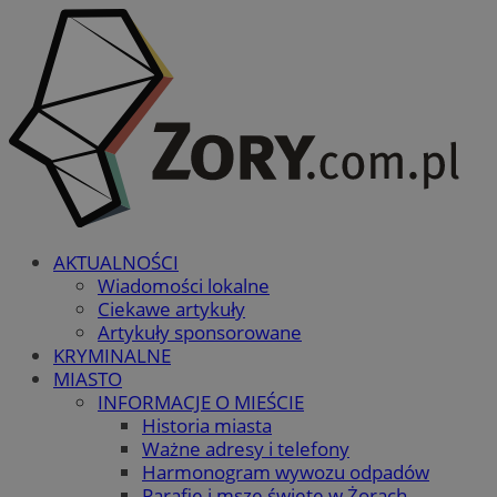
AKTUALNOŚCI
Wiadomości lokalne
Ciekawe artykuły
Artykuły sponsorowane
KRYMINALNE
MIASTO
INFORMACJE O MIEŚCIE
Historia miasta
Ważne adresy i telefony
Harmonogram wywozu odpadów
Parafie i msze święte w Żorach