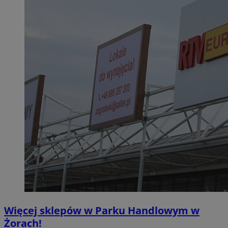
Więcej sklepów w Parku Handlowym w
Żorach!