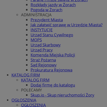
Rozkłady jazdy w Żorach
Pogoda w Żorach
ADMINISTRACJA
Prezydent Miasta
Jak załatwić sprawę w Urzędzie Miasta?
INSTYTUCJE
Urząd Stanu Cywilnego
MOPS
Urząd Skarbowy
Urząd Pracy
Komenda Miejska Policji
Straż Pożarna
Sąd Rejonowy
Prokuratura Rejonowa
KATALOG FIRM
KATALOG FIRM
Dodaj firmę do katalogu
POLECAMY
Skup.io - Skup nieruchomości Żory
OGŁOSZENIA
OGŁOSZENIA