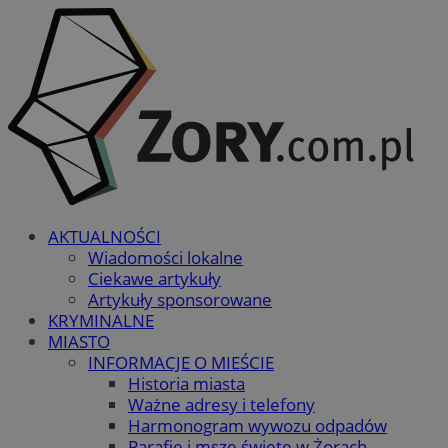
AKTUALNOŚCI
Wiadomości lokalne
Ciekawe artykuły
Artykuły sponsorowane
KRYMINALNE
MIASTO
INFORMACJE O MIEŚCIE
Historia miasta
Ważne adresy i telefony
Harmonogram wywozu odpadów
Parafie i msze święte w Żorach