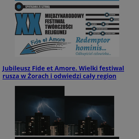
Jubileusz Fide et Amore. Wielki festiwal
rusza w Żorach i odwiedzi cały region