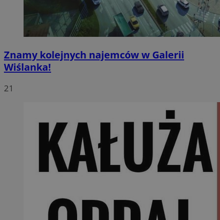
Znamy kolejnych najemców w Galerii
Wiślanka!
21