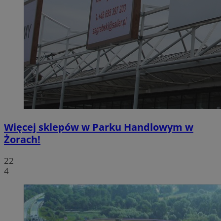
Więcej sklepów w Parku Handlowym w
Żorach!
22
4