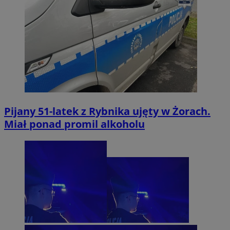
Pijany 51-latek z Rybnika ujęty w Żorach.
Miał ponad promil alkoholu