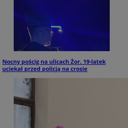
Nocny pościg na ulicach Żor. 19-latek
uciekał przed policją na crosie