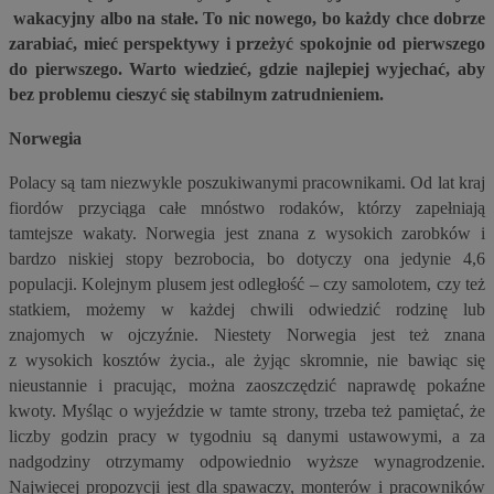
wakacyjny albo na stałe. To nic nowego, bo każdy chce dobrze
zarabiać, mieć perspektywy i przeżyć spokojnie od pierwszego
do pierwszego. Warto wiedzieć, gdzie najlepiej wyjechać, aby
bez problemu cieszyć się stabilnym zatrudnieniem.
Norwegia
Polacy są tam niezwykle poszukiwanymi pracownikami. Od lat kraj
fiordów przyciąga całe mnóstwo rodaków, którzy zapełniają
tamtejsze wakaty. Norwegia jest znana z wysokich zarobków i
bardzo niskiej stopy bezrobocia, bo dotyczy ona jedynie 4,6
populacji. Kolejnym plusem jest odległość – czy samolotem, czy też
statkiem, możemy w każdej chwili odwiedzić rodzinę lub
znajomych w ojczyźnie. Niestety Norwegia jest też znana
z wysokich kosztów życia., ale żyjąc skromnie, nie bawiąc się
nieustannie i pracując, można zaoszczędzić naprawdę pokaźne
kwoty. Myśląc o wyjeździe w tamte strony, trzeba też pamiętać, że
liczby godzin pracy w tygodniu są danymi ustawowymi, a za
nadgodziny otrzymamy odpowiednio wyższe wynagrodzenie.
Najwięcej propozycji jest dla spawaczy, monterów i pracowników