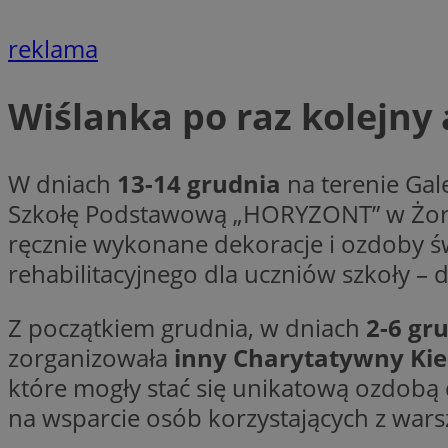
reklama
li_gc
Wiślanka po raz kolejny
CookieScriptConse
W dniach
13-14 grudnia
na terenie Gal
Szkołę Podstawową „HORYZONT” w Żora
ręcznie wykonane dekoracje i ozdoby ś
Nazwa
rehabilitacyjnego dla uczniów szkoły –
Nazwa
Nazwa
gid_CAESEEbgrCsX
_ga_L2744325BY
__mguid_
Z początkiem grudnia, w dniach
2-6 gr
tt_viewer
_ga
zorganizowała
inny Charytatywny Ki
DSID
które mogły stać się unikatową ozdobą
na wsparcie osób korzystających z wars
ADKUID