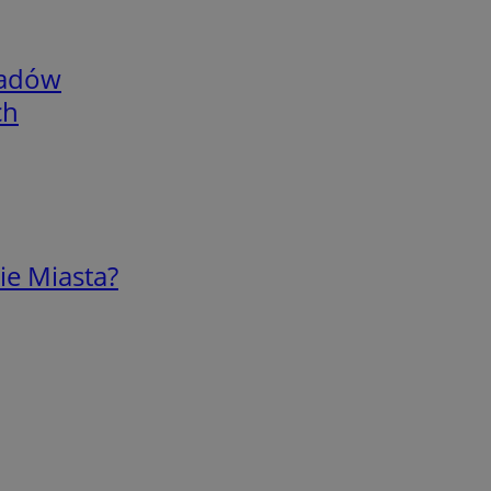
adów
ch
ie Miasta?