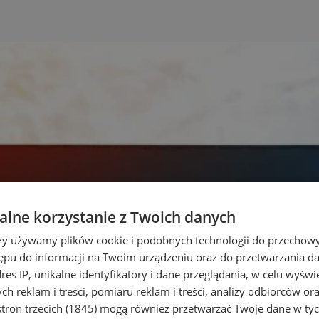
lne korzystanie z Twoich danych
rzy używamy plików cookie i podobnych technologii do przechow
ępu do informacji na Twoim urządzeniu oraz do przetwarzania 
dres IP, unikalne identyfikatory i dane przeglądania, w celu wyświ
h reklam i treści, pomiaru reklam i treści, analizy odbiorców or
tron trzecich (1845)
mogą również przetwarzać Twoje dane w tych