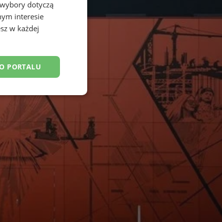
 wybory dotyczą
nym interesie
sz w każdej
DO PORTALU
esklasyfikowane
ane
owanie użytkownika i
j.