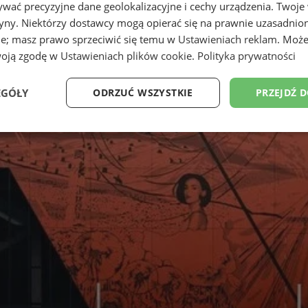
wać precyzyjne dane geolokalizacyjne i cechy urządzenia. Twoje
tryny. Niektórzy dostawcy mogą opierać się na prawnie uzasadnio
ie; masz prawo sprzeciwić się temu w
Ustawieniach reklam
. Może
woją zgodę w
Ustawieniach plików cookie
.
Polityka prywatności
EGÓŁY
ODRZUĆ WSZYSTKIE
PRZEJDŹ 
Wydajność
Targetowanie
Funkcjonalność
Ni
ezbędne
Wydajność
Targetowanie
Funkcjonalność
Niesklasyfikow
ie umożliwiają korzystanie z podstawowych funkcji strony internetowej, takich jak log
Bez niezbędnych plików cookie nie można prawidłowo korzystać ze strony internetowe
Okres
Provider
/
Domena
Opis
przechowywania