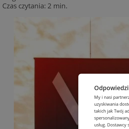
Czas czytania: 2 min.
Odpowiedzia
My i nasi partne
uzyskiwania dost
takich jak Twój a
spersonalizowanyc
usług.
Dostawcy s