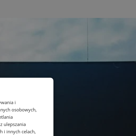
ywania i
danych osobowych,
etlania
az ulepszania
 i innych celach,