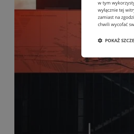
w tym wykorzysty
wyłącznie tej wi
zamiast na zgodz
chwili wycofać s
POKAŻ SZCZ
Niezbędne
Ni
Niezbędne pliki cook
zarządzanie kontem. 
Nazwa