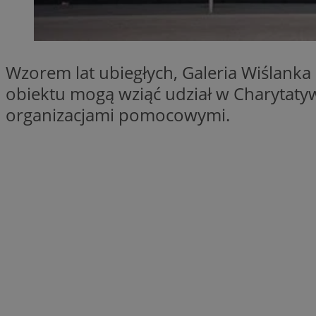
SessID
QeSessID
MvSessID
Wzorem lat ubiegłych, Galeria Wiślanka 
__cf_bm
obiektu mogą wziąć udział w Charytaty
organizacjami pomocowymi.
suid
INGRESSCOOKIE
euds
VISITOR_PRIVACY_