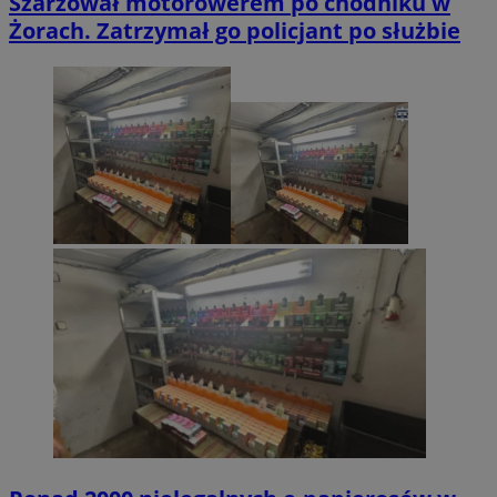
Szarżował motorowerem po chodniku w
Żorach. Zatrzymał go policjant po służbie