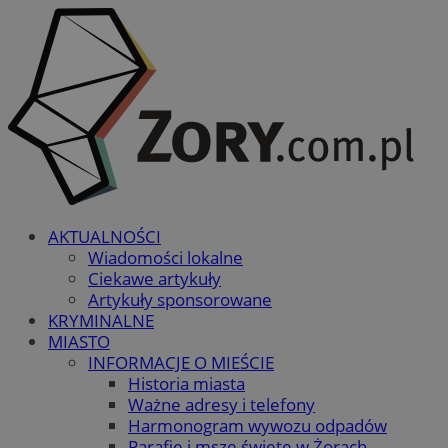
AKTUALNOŚCI
Wiadomości lokalne
Ciekawe artykuły
Artykuły sponsorowane
KRYMINALNE
MIASTO
INFORMACJE O MIEŚCIE
Historia miasta
Ważne adresy i telefony
Harmonogram wywozu odpadów
Parafie i msze święte w Żorach