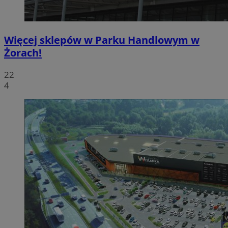
Więcej sklepów w Parku Handlowym w
Żorach!
22
4