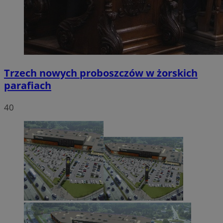
Trzech nowych proboszczów w żorskich
parafiach
40