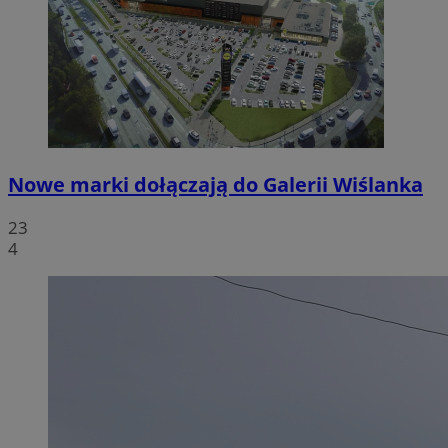
Nowe marki dołączają do Galerii Wiślanka
23
4