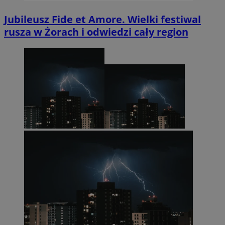
Jubileusz Fide et Amore. Wielki festiwal
rusza w Żorach i odwiedzi cały region