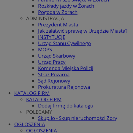
Rozkłady jazdy w Żorach
Pogoda w Żorach
ADMINISTRACJA
Prezydent Miasta
Jak załatwić sprawę w Urzędzie Miasta?
INSTYTUCJE
Urząd Stanu Cywilnego
MOPS
Urząd Skarbowy
Urząd Pracy
Komenda Miejska Policji
Straż Pożarna
Sąd Rejonowy
Prokuratura Rejonowa
KATALOG FIRM
KATALOG FIRM
Dodaj firmę do katalogu
POLECAMY
Skup.io - Skup nieruchomości Żory
OGŁOSZENIA
OGŁOSZENIA