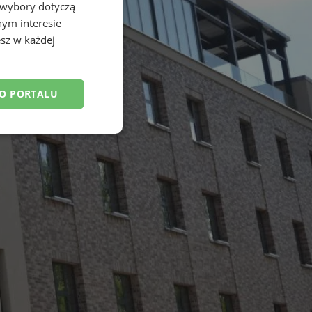
 wybory dotyczą
nym interesie
sz w każdej
DO PORTALU
esklasyfikowane
ane
owanie użytkownika i
j.