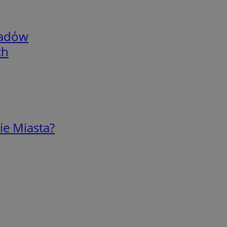
adów
ch
ie Miasta?