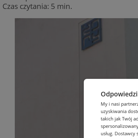
Czas czytania: 5 min.
Odpowiedzia
My i nasi partne
uzyskiwania dost
takich jak Twój a
spersonalizowanyc
usług.
Dostawcy s