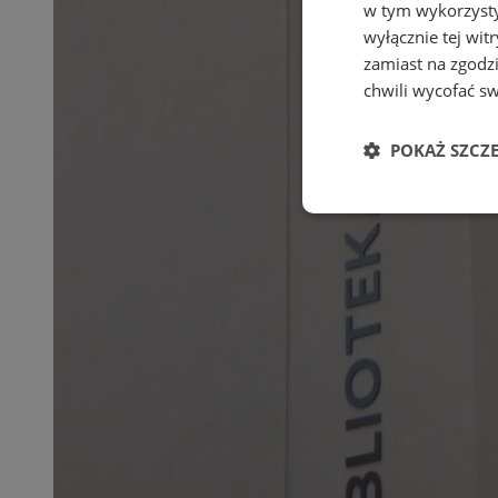
w tym wykorzysty
wyłącznie tej wi
zamiast na zgodz
chwili wycofać s
POKAŻ SZCZ
Niezbędne
Ni
Niezbędne pliki cook
zarządzanie kontem. 
Nazwa