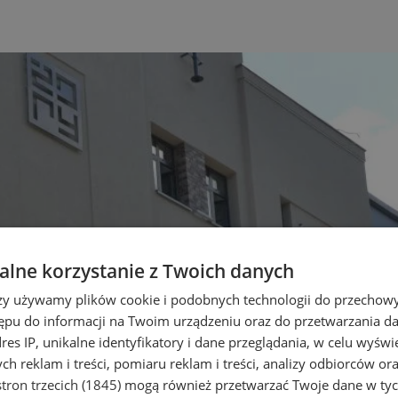
lne korzystanie z Twoich danych
rzy używamy plików cookie i podobnych technologii do przechow
ępu do informacji na Twoim urządzeniu oraz do przetwarzania 
dres IP, unikalne identyfikatory i dane przeglądania, w celu wyświ
h reklam i treści, pomiaru reklam i treści, analizy odbiorców or
tron trzecich (1845)
mogą również przetwarzać Twoje dane w tych