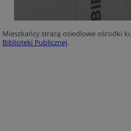
SessID
QeSessID
MvSessID
__cf_bm
Mieszkańcy stracą osiedlowe ośrodki 
Biblioteki Publicznej
.
suid
INGRESSCOOKIE
euds
VISITOR_PRIVACY_