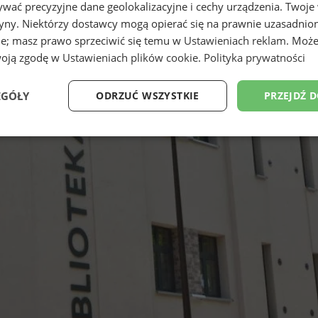
wać precyzyjne dane geolokalizacyjne i cechy urządzenia. Twoje
tryny. Niektórzy dostawcy mogą opierać się na prawnie uzasadnio
ie; masz prawo sprzeciwić się temu w
Ustawieniach reklam
. Może
woją zgodę w
Ustawieniach plików cookie
.
Polityka prywatności
EGÓŁY
ODRZUĆ WSZYSTKIE
PRZEJDŹ 
Wydajność
Targetowanie
Funkcjonalność
Ni
ezbędne
Wydajność
Targetowanie
Funkcjonalność
Niesklasyfikow
ie umożliwiają korzystanie z podstawowych funkcji strony internetowej, takich jak log
Bez niezbędnych plików cookie nie można prawidłowo korzystać ze strony internetowe
Okres
Provider
/
Domena
Opis
przechowywania