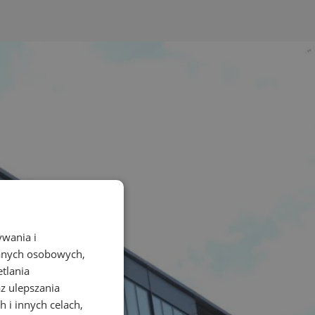
ywania i
danych osobowych,
etlania
az ulepszania
 i innych celach,