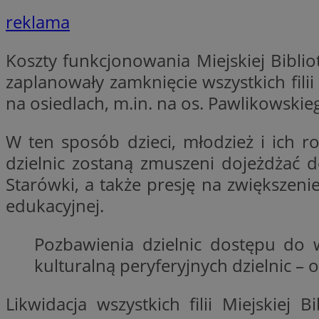
reklama
li_gc
Koszty funkcjonowania Miejskiej Bibli
zaplanowały zamknięcie wszystkich filii
CookieScriptConse
na osiedlach, m.in. na os. Pawlikowski
W ten sposób dzieci, młodzież i ich r
dzielnic zostaną zmuszeni dojeżdżać 
Starówki, a także presję na zwiększen
Nazwa
Nazwa
edukacyjnej.
Nazwa
gid_CAESEEbgrCsX
_ga_L2744325BY
__mguid_
tt_viewer
Pozbawienia dzielnic dostępu do w
_ga
kulturalną peryferyjnych dzielnic –
DSID
Likwidacja wszystkich filii Miejskiej
ADKUID