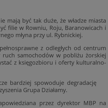
woich preferencji,
 z regulacjami
y gościa na
ie mają być tak duże, że władze miasta
nych celów
być filie w Rowniu, Roju, Baranowicach i
rzez usługę Cookie-
ego młyna przy ul. Rybnickiej.
preferencji
 na pliki cookie.
ookie Cookie-
niepełnosprawne z odległych od centrum
zy ruch samochodów w pobliżu żorskiej
ać z księgozbioru i oferty kulturalno-
lytics do
ookie jest używany
iewer”, aby pomóc
acznej identyfikacji
zcze bardziej spowoduje degradację
e widzisz w naszych
dostępu do strony
Analytics - co
ej, aby śledzić
anej usługi
arzyszenia Grupa Działamy.
e użytkowników i
rozróżniania
 konkretnej
. Pomaga w
e losowo
zyfrowany /
ta. Jest on
izowanych
nie i służy do
ła zapowiedziana przez dyrektor MBP na
eń użytkowników i
 sesji i kampanii
ry identyfikuje
iu korzystania z