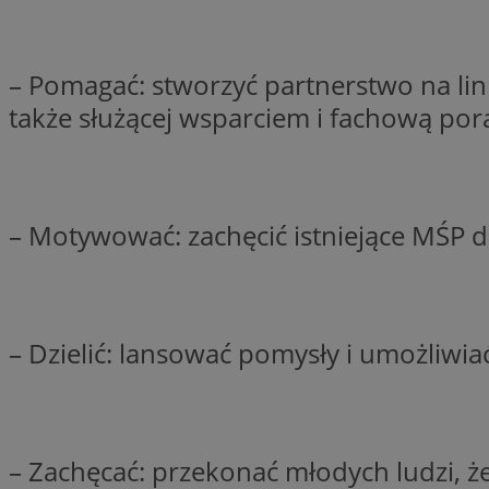
– Pomagać: stworzyć partnerstwo na lini
li_gc
także służącej wsparciem i fachową por
CookieScriptConse
– Motywować: zachęcić istniejące MŚP d
Nazwa
Nazwa
Nazwa
gid_CAESEEbgrCsX
_ga_L2744325BY
– Dzielić: lansować pomysły i umożliw
__mguid_
tt_viewer
_ga
DSID
– Zachęcać: przekonać młodych ludzi, że
ADKUID