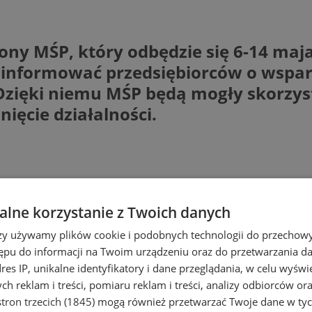
ony MŚP, który odbędzie się 6-14 maj
 i informować przedsiębiorców o wspa
zięki niemu MŚP będą mogły skorzysta
ięcie działalności.
lne korzystanie z Twoich danych
rzy używamy plików cookie i podobnych technologii do przechow
ępu do informacji na Twoim urządzeniu oraz do przetwarzania 
dres IP, unikalne identyfikatory i dane przeglądania, w celu wyświ
h reklam i treści, pomiaru reklam i treści, analizy odbiorców or
tron trzecich (1845)
mogą również przetwarzać Twoje dane w tych