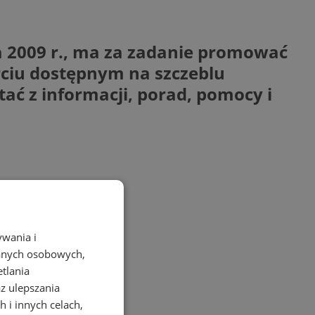
a 2009 r., ma za zadanie promować
rciu dostępnym na szczeblu
ć z informacji, porad, pomocy i
ywania i
danych osobowych,
etlania
az ulepszania
 i innych celach,