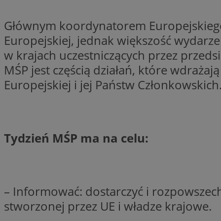
SessID
Głównym koordynatorem Europejskiego T
QeSessID
Europejskiej, jednak większość wydarze
MvSessID
w krajach uczestniczących przez przedsi
__cf_bm
MŚP jest częścią działań, które wdrażaj
Europejskiej i jej Państw Członkowskich
suid
INGRESSCOOKIE
Tydzień MŚP ma na celu:
euds
VISITOR_PRIVACY_
– Informować: dostarczyć i rozpowszech
stworzonej przez UE i władze krajowe.