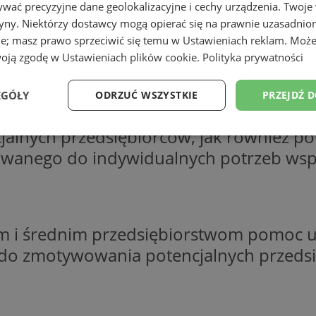
wać precyzyjne dane geolokalizacyjne i cechy urządzenia. Twoje
tryny. Niektórzy dostawcy mogą opierać się na prawnie uzasadnio
ie; masz prawo sprzeciwić się temu w
Ustawieniach reklam
. Może
woją zgodę w
Ustawieniach plików cookie
.
Polityka prywatności
EGÓŁY
ODRZUĆ WSZYSTKIE
PRZEJDŹ 
 w trakcie całego roku 2009 będą miały
cjalnych przedsiębiorców, jak również
Wydajność
Targetowanie
Funkcjonalność
Ni
sowanego do indywidualnych potrzeb wsp
m i średnim przedsiębiorstwom pomoc um
ezbędne
Wydajność
Targetowanie
Funkcjonalność
Niesklasyfikow
ą do zmotywowania potencjalnych przedsi
ie umożliwiają korzystanie z podstawowych funkcji strony internetowej, takich jak log
Bez niezbędnych plików cookie nie można prawidłowo korzystać ze strony internetowe
Okres
Provider
/
Domena
Opis
przechowywania