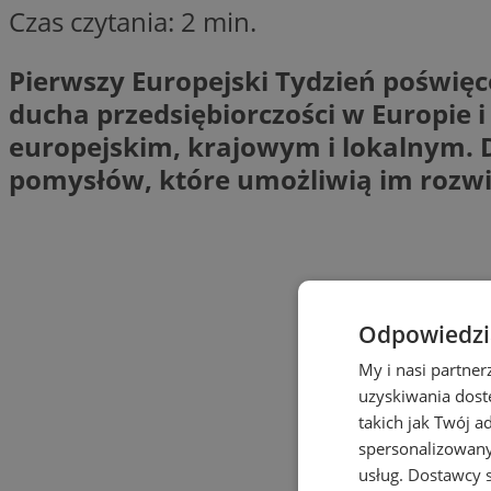
Czas czytania: 2 min.
Pierwszy Europejski Tydzień poświęc
ducha przedsiębiorczości w Europie
europejskim, krajowym i lokalnym. D
pomysłów, które umożliwią im rozwin
Odpowiedzia
My i nasi partne
uzyskiwania dost
takich jak Twój a
spersonalizowanyc
usług.
Dostawcy s