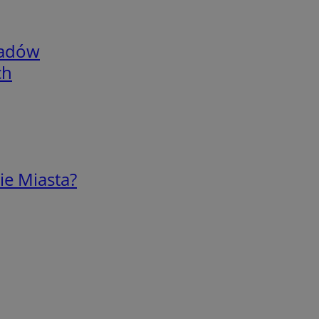
adów
ch
ie Miasta?