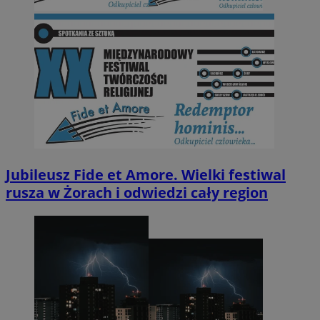
Jubileusz Fide et Amore. Wielki festiwal
rusza w Żorach i odwiedzi cały region