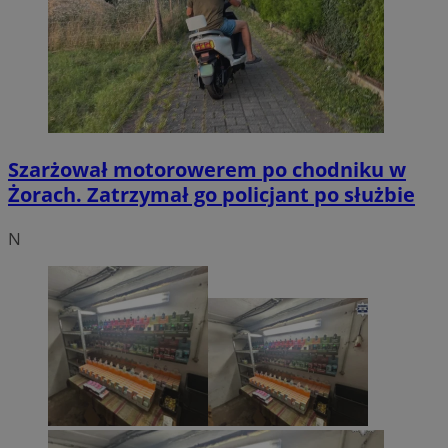
Szarżował motorowerem po chodniku w
Żorach. Zatrzymał go policjant po służbie
N