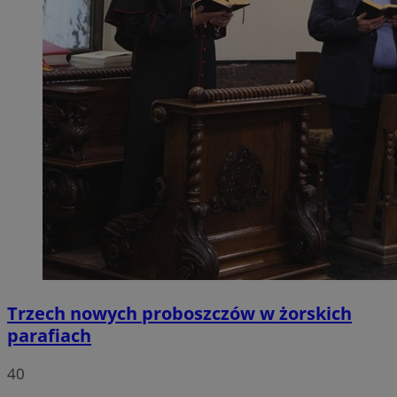
Trzech nowych proboszczów w żorskich
parafiach
40