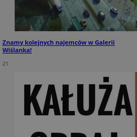
Znamy kolejnych najemców w Galerii
Wiślanka!
21