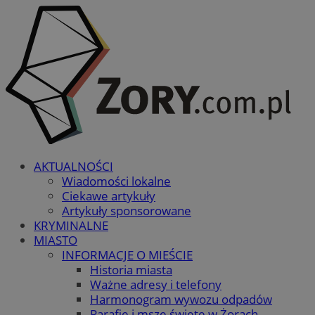
AKTUALNOŚCI
Wiadomości lokalne
Ciekawe artykuły
Artykuły sponsorowane
KRYMINALNE
MIASTO
INFORMACJE O MIEŚCIE
Historia miasta
Ważne adresy i telefony
Harmonogram wywozu odpadów
Parafie i msze święte w Żorach