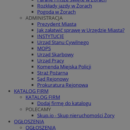
Rozkłady jazdy w Żorach
Pogoda w Żorach
ADMINISTRACJA
Prezydent Miasta
Jak załatwić sprawę w Urzędzie Miasta?
INSTYTUCJE
Urząd Stanu Cywilnego
MOPS
Urząd Skarbowy
Urząd Pracy
Komenda Miejska Policji
Straż Pożarna
Sąd Rejonowy
Prokuratura Rejonowa
KATALOG FIRM
KATALOG FIRM
Dodaj firmę do katalogu
POLECAMY
Skup.io - Skup nieruchomości Żory
OGŁOSZENIA
OGŁOSZENIA