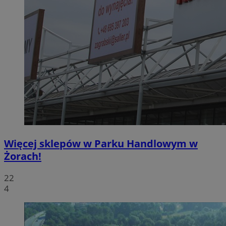
Więcej sklepów w Parku Handlowym w
Żorach!
22
4