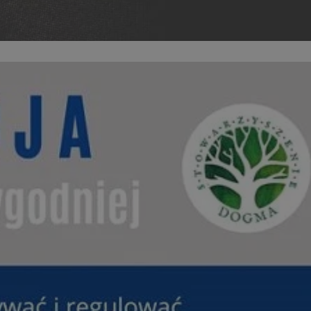
entyfikator sesji.
entyfikator sesji.
entyfikator sesji.
niania ludzi i
trony internetowej,
e ważnych raportów
ryny internetowej.
 identyfikatora
erów obsługuje
ekście
lu optymalizacji
 do przechowywania
niu do usług
e, czy użytkownik
enia lub reklamy.
nformacje o zgodzie
ncjach dotyczących
ia z witryny.
olityki prywatności
ich przestrzeganie
temu użytkownik nie