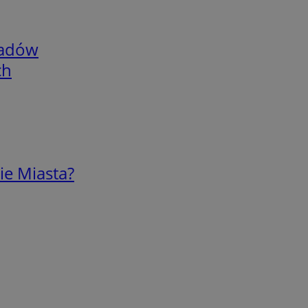
adów
ch
ie Miasta?