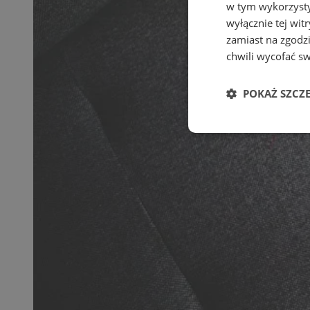
w tym wykorzysty
wyłącznie tej wi
zamiast na zgodz
chwili wycofać s
POKAŻ SZCZ
Niezbędne
Ni
Niezbędne pliki cook
zarządzanie kontem. 
Nazwa