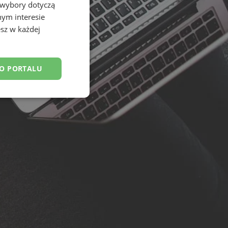
 wybory dotyczą
nym interesie
sz w każdej
DO PORTALU
esklasyfikowane
ane
owanie użytkownika i
j.