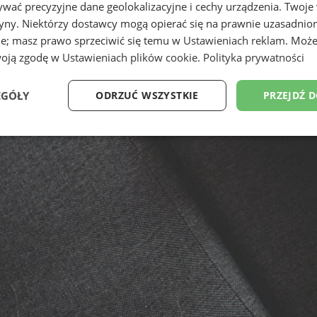
wać precyzyjne dane geolokalizacyjne i cechy urządzenia. Twoje
tryny. Niektórzy dostawcy mogą opierać się na prawnie uzasadnio
ie; masz prawo sprzeciwić się temu w
Ustawieniach reklam
. Może
woją zgodę w
Ustawieniach plików cookie
.
Polityka prywatności
EGÓŁY
ODRZUĆ WSZYSTKIE
PRZEJDŹ 
Wydajność
Targetowanie
Funkcjonalność
Ni
ezbędne
Wydajność
Targetowanie
Funkcjonalność
Niesklasyfikow
ie umożliwiają korzystanie z podstawowych funkcji strony internetowej, takich jak log
Bez niezbędnych plików cookie nie można prawidłowo korzystać ze strony internetowe
Okres
Provider
/
Domena
Opis
przechowywania