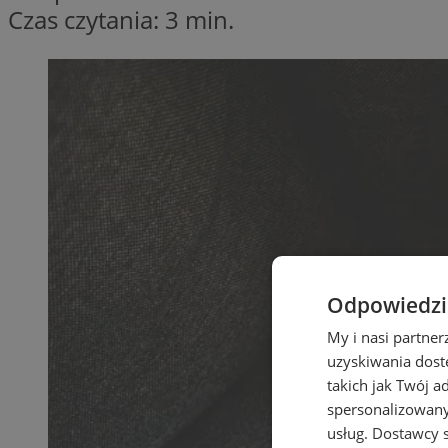
Czas czytania: 3 min.
Odpowiedzia
My i nasi partne
uzyskiwania dost
takich jak Twój a
spersonalizowanyc
usług.
Dostawcy s