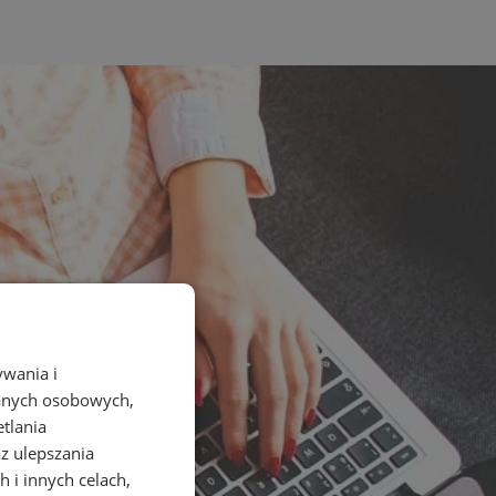
ywania i
danych osobowych,
etlania
az ulepszania
 i innych celach,