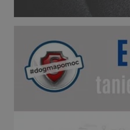
SessID
QeSessID
MvSessID
__cf_bm
suid
INGRESSCOOKIE
euds
VISITOR_PRIVACY_