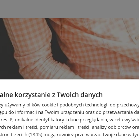
lne korzystanie z Twoich danych
rzy używamy plików cookie i podobnych technologii do przechow
ępu do informacji na Twoim urządzeniu oraz do przetwarzania 
dres IP, unikalne identyfikatory i dane przeglądania, w celu wyświ
h reklam i treści, pomiaru reklam i treści, analizy odbiorców or
tron trzecich (1845)
mogą również przetwarzać Twoje dane w tych